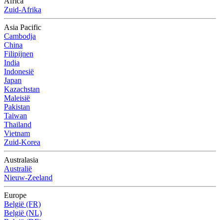
Africa
Zuid-Afrika
Asia Pacific
Cambodja
China
Filipijnen
India
Indonesië
Japan
Kazachstan
Maleisië
Pakistan
Taiwan
Thailand
Vietnam
Zuid-Korea
Australasia
Australië
Nieuw-Zeeland
Europe
België (FR)
België (NL)