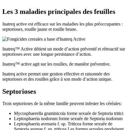
Les 3 maladies principales des feuilles
Inatreq active est efficace sur les maladies les plus préoccupantes :
septorioses, rouille jaune et rouille brune.
Inatreq™ Active détient un mode d’action préventif et rétroactif sur
septorioses avec une longue persistance d’action.
Inatreq™ active agit sur les rouilles, de manière préventive.
Inatreq active permet une gestion effective et raisonnée des
septorioses et des rouilles grâce à son mode d’action unique.
Septorioses
Trois septorioses de la même famille peuvent infester les céréales:
Mycosphaerella graminicola forme sexuée de Septoria tritici
Leptosphaeria nodorum forme sexuée de Septoria nodorum
Leptosphaeria avenaria f. sp. Triticea forme sexuée de
Septoria avenae f. sp. triticea Les formes sexuées produisent