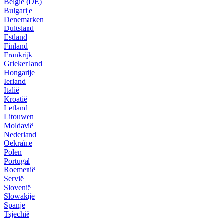
België (DE)
Bulgarije
Denemarken
Duitsland
Estland
Finland
Frankrijk
Griekenland
Hongarije
Ierland
Italië
Kroatië
Letland
Litouwen
Moldavië
Nederland
Oekraïne
Polen
Portugal
Roemenië
Servië
Slovenië
Slowakije
Spanje
Tsjechië