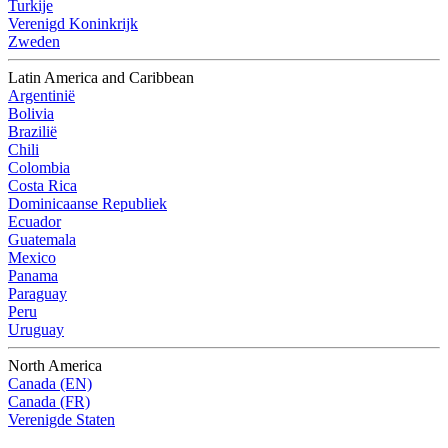
Turkije
Verenigd Koninkrijk
Zweden
Latin America and Caribbean
Argentinië
Bolivia
Brazilië
Chili
Colombia
Costa Rica
Dominicaanse Republiek
Ecuador
Guatemala
Mexico
Panama
Paraguay
Peru
Uruguay
North America
Canada (EN)
Canada (FR)
Verenigde Staten