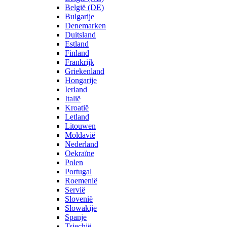
België (DE)
Bulgarije
Denemarken
Duitsland
Estland
Finland
Frankrijk
Griekenland
Hongarije
Ierland
Italië
Kroatië
Letland
Litouwen
Moldavië
Nederland
Oekraïne
Polen
Portugal
Roemenië
Servië
Slovenië
Slowakije
Spanje
Tsjechië