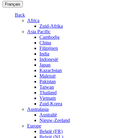
Français
Back
Africa
Zuid-Afrika
Asia Pacific
Cambodja
China
Filipijnen
India
Indonesië
Japan
Kazachstan
Maleisië
Pakistan
Taiwan
Thailand
Vietnam
Zuid-Korea
Australasia
Australië
Nieuw-Zeeland
Europe
België (FR)
België (NL)