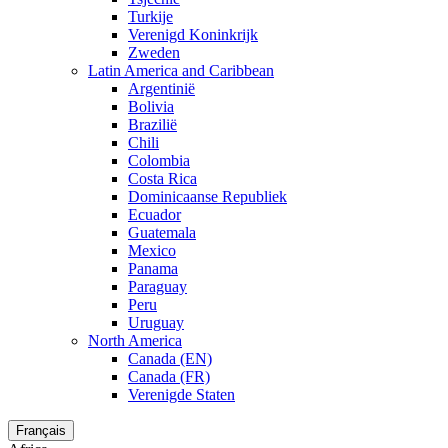
Turkije
Verenigd Koninkrijk
Zweden
Latin America and Caribbean
Argentinië
Bolivia
Brazilië
Chili
Colombia
Costa Rica
Dominicaanse Republiek
Ecuador
Guatemala
Mexico
Panama
Paraguay
Peru
Uruguay
North America
Canada (EN)
Canada (FR)
Verenigde Staten
Français