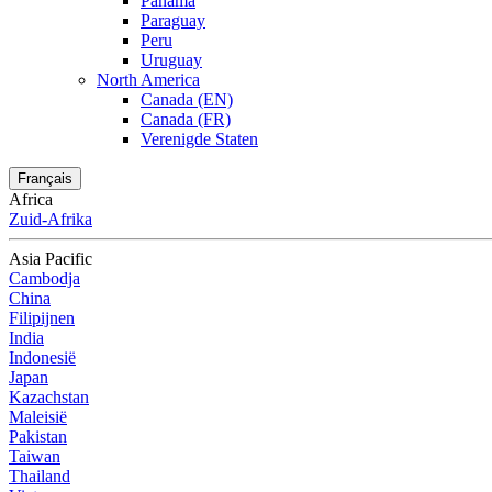
Panama
Paraguay
Peru
Uruguay
North America
Canada (EN)
Canada (FR)
Verenigde Staten
Français
Africa
Zuid-Afrika
Asia Pacific
Cambodja
China
Filipijnen
India
Indonesië
Japan
Kazachstan
Maleisië
Pakistan
Taiwan
Thailand