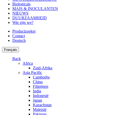
Biologicals
MAIS & INOCULANTEN
NIEUWS
DUURZAAMHEID
Wie zijn we?
Productzoeker
Contact
Deutsch
Français
Back
Africa
Zuid-Afrika
Asia Pacific
Cambodja
China
Filipijnen
India
Indonesië
Japan
Kazachstan
Maleisië
Pakistan