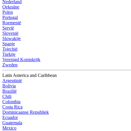
Nederland
Oekraïne
Polen
Portugal
Roemenië
Servië
Slovenië
Slowakije
Spanje
Tsjechië
Turkije
Verenigd Koninkrijk
Zweden
Latin America and Caribbean
Argentinië
Bolivia
Brazilië
Chili
Colombia
Costa Rica
Dominicaanse Republiek
Ecuador
Guatemala
Mexico