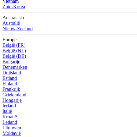
Vietnam
Zuid-Korea
Australasia
Australië
Nieuw-Zeeland
Europe
België (FR)
België (NL)
België (DE)
Bulgarije
Denemarken
Duitsland
Estland
Finland
Frankrijk
Griekenland
Hongarije
Ierland
Italië
Kroatië
Letland
Litouwen
Moldavië