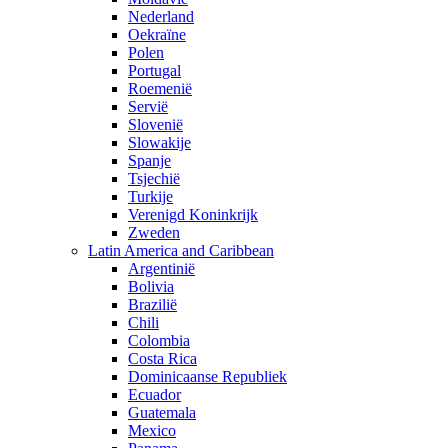
Nederland
Oekraïne
Polen
Portugal
Roemenië
Servië
Slovenië
Slowakije
Spanje
Tsjechië
Turkije
Verenigd Koninkrijk
Zweden
Latin America and Caribbean
Argentinië
Bolivia
Brazilië
Chili
Colombia
Costa Rica
Dominicaanse Republiek
Ecuador
Guatemala
Mexico