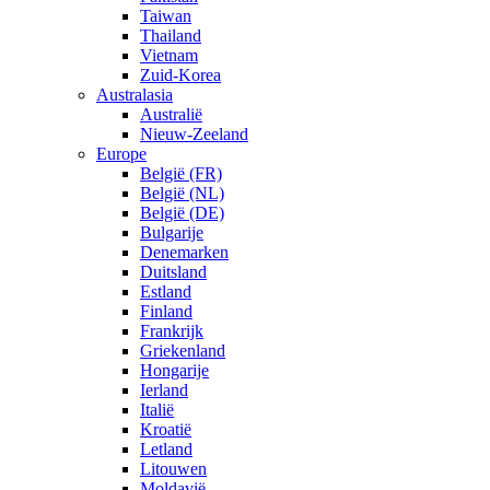
Taiwan
Thailand
Vietnam
Zuid-Korea
Australasia
Australië
Nieuw-Zeeland
Europe
België (FR)
België (NL)
België (DE)
Bulgarije
Denemarken
Duitsland
Estland
Finland
Frankrijk
Griekenland
Hongarije
Ierland
Italië
Kroatië
Letland
Litouwen
Moldavië