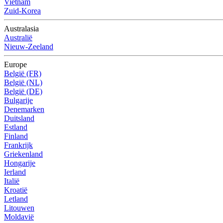
Vietnam
Zuid-Korea
Australasia
Australië
Nieuw-Zeeland
Europe
België (FR)
België (NL)
België (DE)
Bulgarije
Denemarken
Duitsland
Estland
Finland
Frankrijk
Griekenland
Hongarije
Ierland
Italië
Kroatië
Letland
Litouwen
Moldavië