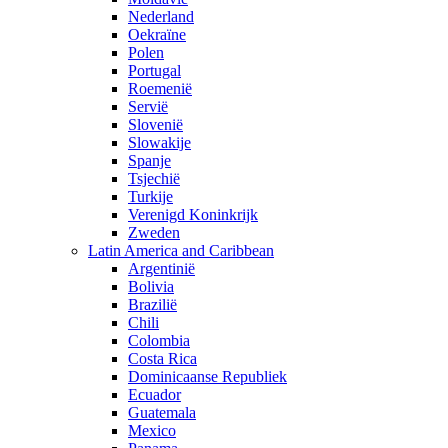
Nederland
Oekraïne
Polen
Portugal
Roemenië
Servië
Slovenië
Slowakije
Spanje
Tsjechië
Turkije
Verenigd Koninkrijk
Zweden
Latin America and Caribbean
Argentinië
Bolivia
Brazilië
Chili
Colombia
Costa Rica
Dominicaanse Republiek
Ecuador
Guatemala
Mexico