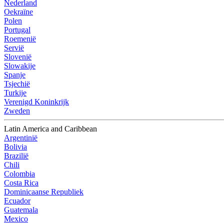
Nederland
Oekraïne
Polen
Portugal
Roemenië
Servië
Slovenië
Slowakije
Spanje
Tsjechië
Turkije
Verenigd Koninkrijk
Zweden
Latin America and Caribbean
Argentinië
Bolivia
Brazilië
Chili
Colombia
Costa Rica
Dominicaanse Republiek
Ecuador
Guatemala
Mexico