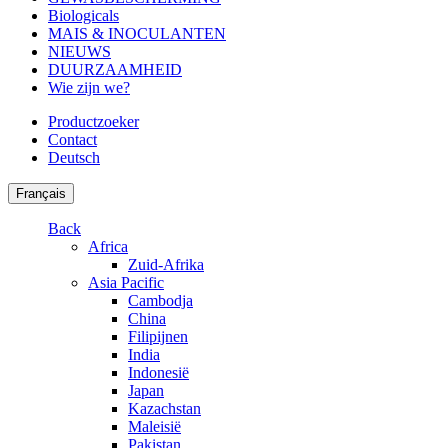
Biologicals
MAIS & INOCULANTEN
NIEUWS
DUURZAAMHEID
Wie zijn we?
Productzoeker
Contact
Deutsch
Français
Back
Africa
Zuid-Afrika
Asia Pacific
Cambodja
China
Filipijnen
India
Indonesië
Japan
Kazachstan
Maleisië
Pakistan