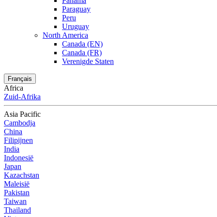
Panama
Paraguay
Peru
Uruguay
North America
Canada (EN)
Canada (FR)
Verenigde Staten
Français
Africa
Zuid-Afrika
Asia Pacific
Cambodja
China
Filipijnen
India
Indonesië
Japan
Kazachstan
Maleisië
Pakistan
Taiwan
Thailand