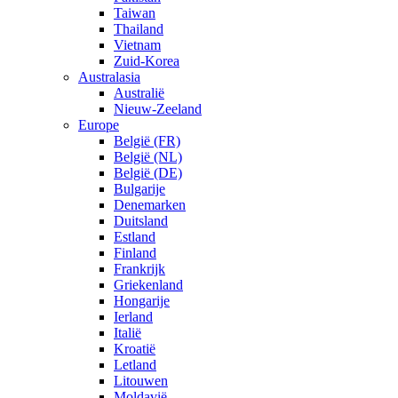
Taiwan
Thailand
Vietnam
Zuid-Korea
Australasia
Australië
Nieuw-Zeeland
Europe
België (FR)
België (NL)
België (DE)
Bulgarije
Denemarken
Duitsland
Estland
Finland
Frankrijk
Griekenland
Hongarije
Ierland
Italië
Kroatië
Letland
Litouwen
Moldavië