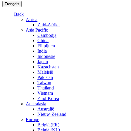
Français
Back
Africa
Zuid-Afrika
Asia Pacific
Cambodja
China
Filipijnen
India
Indonesië
Japan
Kazachstan
Maleisië
Pakistan
Taiwan
Thailand
Vietnam
Zuid-Korea
Australasia
Australië
Nieuw-Zeeland
Europe
België (FR)
België (NL)