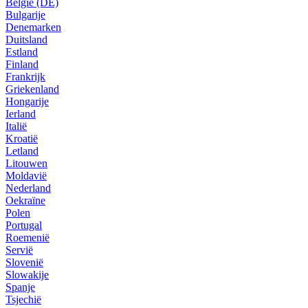
België (DE)
Bulgarije
Denemarken
Duitsland
Estland
Finland
Frankrijk
Griekenland
Hongarije
Ierland
Italië
Kroatië
Letland
Litouwen
Moldavië
Nederland
Oekraïne
Polen
Portugal
Roemenië
Servië
Slovenië
Slowakije
Spanje
Tsjechië