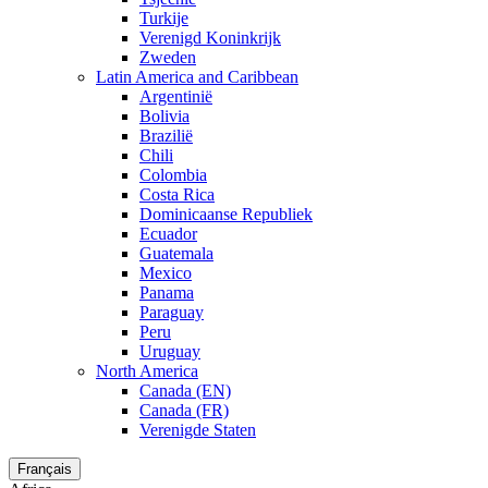
Turkije
Verenigd Koninkrijk
Zweden
Latin America and Caribbean
Argentinië
Bolivia
Brazilië
Chili
Colombia
Costa Rica
Dominicaanse Republiek
Ecuador
Guatemala
Mexico
Panama
Paraguay
Peru
Uruguay
North America
Canada (EN)
Canada (FR)
Verenigde Staten
Français