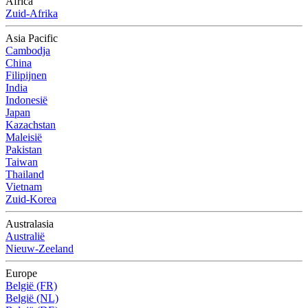
Africa
Zuid-Afrika
Asia Pacific
Cambodja
China
Filipijnen
India
Indonesië
Japan
Kazachstan
Maleisië
Pakistan
Taiwan
Thailand
Vietnam
Zuid-Korea
Australasia
Australië
Nieuw-Zeeland
Europe
België (FR)
België (NL)