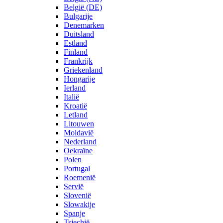
België (DE)
Bulgarije
Denemarken
Duitsland
Estland
Finland
Frankrijk
Griekenland
Hongarije
Ierland
Italië
Kroatië
Letland
Litouwen
Moldavië
Nederland
Oekraïne
Polen
Portugal
Roemenië
Servië
Slovenië
Slowakije
Spanje
Tsjechië