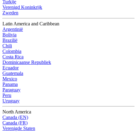
Turkije
Verenigd Koninkrijk
Zweden
Latin America and Caribbean
Argentinië
Bolivia
Brazilië
Chili
Colombia
Costa Rica
Dominicaanse Republiek
Ecuador
Guatemala
Mexico
Panama
Paraguay
Peru
Uruguay
North America
Canada (EN)
Canada (FR)
Verenigde Staten