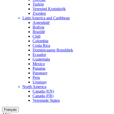
Turkije
Verenigd Koninkrijk
Zweden
Latin America and Caribbean
Argentinië
Bolivia
Brazilië
Chili
Colombia
Costa Rica
Dominicaanse Republiek
Ecuador
Guatemala
Mexico
Panama
Paraguay
Peru
Uruguay
North America
Canada (EN)
Canada (FR)
Verenigde Staten
Français