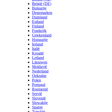
België (DE)
Bulgarije
Denemarken
Duitsland
Estland
Finland
Frankrijk
Griekenland
Hongarije
Ierland
Italië
Kroatië
Letland
Litouwen
Moldavië
Nederland
Oekraïne
Polen
Portugal
Roemenië
Servië
Slovenië
Slowakije
Spanje
Tsjechië