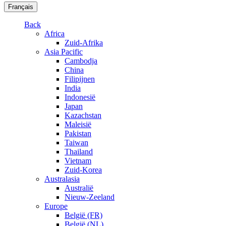
Français
Back
Africa
Zuid-Afrika
Asia Pacific
Cambodja
China
Filipijnen
India
Indonesië
Japan
Kazachstan
Maleisië
Pakistan
Taiwan
Thailand
Vietnam
Zuid-Korea
Australasia
Australië
Nieuw-Zeeland
Europe
België (FR)
België (NL)