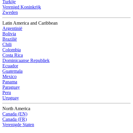
Turkije
Verenigd Koninkrijk
Zweden
Latin America and Caribbean
Argentinië
Bolivia
Brazilië
Chili
Colombia
Costa Rica
Dominicaanse Republiek
Ecuador
Guatemala
Mexico
Panama
Paraguay
Peru
Uruguay
North America
Canada (EN)
Canada (FR)
Verenigde Staten