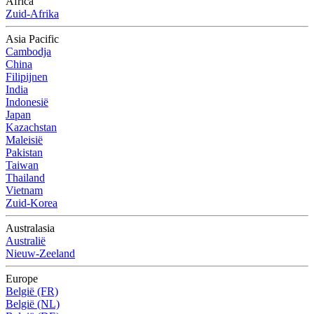
Africa
Zuid-Afrika
Asia Pacific
Cambodja
China
Filipijnen
India
Indonesië
Japan
Kazachstan
Maleisië
Pakistan
Taiwan
Thailand
Vietnam
Zuid-Korea
Australasia
Australië
Nieuw-Zeeland
Europe
België (FR)
België (NL)