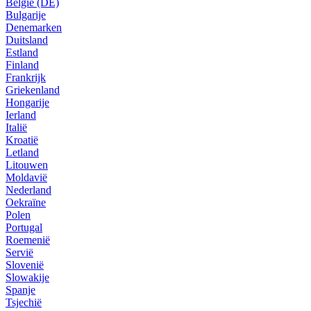
België (DE)
Bulgarije
Denemarken
Duitsland
Estland
Finland
Frankrijk
Griekenland
Hongarije
Ierland
Italië
Kroatië
Letland
Litouwen
Moldavië
Nederland
Oekraïne
Polen
Portugal
Roemenië
Servië
Slovenië
Slowakije
Spanje
Tsjechië