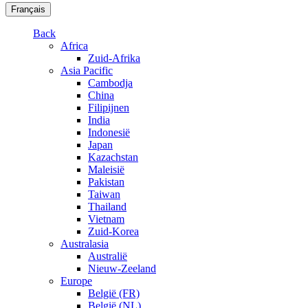
Français
Back
Africa
Zuid-Afrika
Asia Pacific
Cambodja
China
Filipijnen
India
Indonesië
Japan
Kazachstan
Maleisië
Pakistan
Taiwan
Thailand
Vietnam
Zuid-Korea
Australasia
Australië
Nieuw-Zeeland
Europe
België (FR)
België (NL)