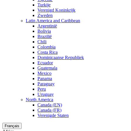
Turkije
Verenigd Koninkrijk
Zweden
Latin America and Caribbean
Argentinië
Bolivia
Brazilië
Chili
Colombia
Costa Rica
Dominicaanse Republiek
Ecuador
Guatemala
Mexico
Panama
Paraguay
Peru
Uruguay
North America
Canada (EN)
Canada (FR)
Verenigde Staten
Français