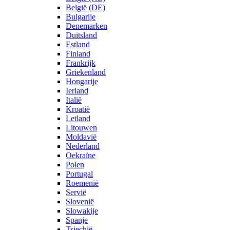
België (DE)
Bulgarije
Denemarken
Duitsland
Estland
Finland
Frankrijk
Griekenland
Hongarije
Ierland
Italië
Kroatië
Letland
Litouwen
Moldavië
Nederland
Oekraïne
Polen
Portugal
Roemenië
Servië
Slovenië
Slowakije
Spanje
Tsjechië