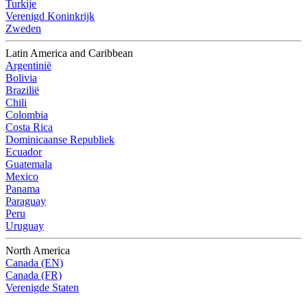
Turkije
Verenigd Koninkrijk
Zweden
Latin America and Caribbean
Argentinië
Bolivia
Brazilië
Chili
Colombia
Costa Rica
Dominicaanse Republiek
Ecuador
Guatemala
Mexico
Panama
Paraguay
Peru
Uruguay
North America
Canada (EN)
Canada (FR)
Verenigde Staten