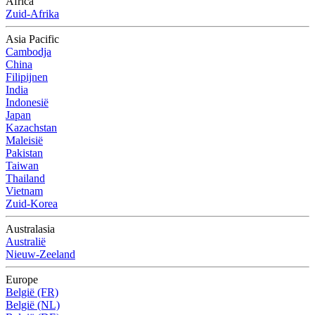
Africa
Zuid-Afrika
Asia Pacific
Cambodja
China
Filipijnen
India
Indonesië
Japan
Kazachstan
Maleisië
Pakistan
Taiwan
Thailand
Vietnam
Zuid-Korea
Australasia
Australië
Nieuw-Zeeland
Europe
België (FR)
België (NL)