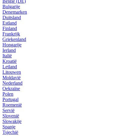
België (DE)
Bulgarije
Denemarken
Duitsland
Estland
Finland
Frankrijk
Griekenland
Hongarije
Ierland
Italië
Kroatië
Letland
Litouwen
Moldavië
Nederland
Oekraïne
Polen
Portugal
Roemenië
Servië
Slovenië
Slowakije
Spanje
Tsjechië