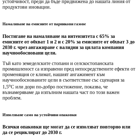
устойчивост, преди да бъде придвижена до нашата линия от
продуктови иновации.
Намаляване на емисиите от парникови газове
Постигане на намаляване на интензитета с 65% за
емисиите от обхват 1 и 2 и с 20% за емисиите от обхват 3 до
2030 г. чрез ангажиране с валидни за цялата компания
научнообосновани цели.
Тъй като земеделските стопани и селскостопанската
промишленост са изправени пред непосредствените ефекти от
променящия се климат, нашият ангажимент към
научнообоснованите цели в съответствие със сценария за
o
1,5
C или дори по-добро постижение, показва, че
възнамеряваме да изпълним нашата част по този важен
проблем.
Използване само на устойчиви опаковки
Всички опаковки ще могат да се използват повторно или
да се рециклират до 2030 г.