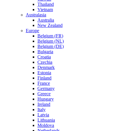
Thailand
Vietnam
Australasia
Australia
New Zealand
Europe
Belgium (FR)
Belgium (NL)
Belgium (DE)
Bulgaria
Croatia
Czechia
Denmark
Estonia
Finland
France
Germany
Greece
Hungary
Ireland
Italy
Latvia
Lithuania
Moldova
Netherlands