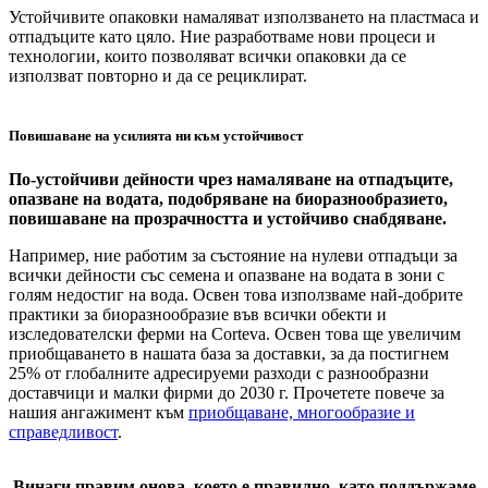
Устойчивите опаковки намаляват използването на пластмаса и
отпадъците като цяло. Ние разработваме нови процеси и
технологии, които позволяват всички опаковки да се
използват повторно и да се рециклират.
Повишаване на усилията ни към устойчивост
По-устойчиви дейности чрез намаляване на отпадъците,
опазване на водата, подобряване на биоразнообразието,
повишаване на прозрачността и устойчиво снабдяване.
Например, ние работим за състояние на нулеви отпадъци за
всички дейности със семена и опазване на водата в зони с
голям недостиг на вода. Освен това използваме най-добрите
практики за биоразнообразие във всички обекти и
изследователски ферми на Corteva. Освен това ще увеличим
приобщаването в нашата база за доставки, за да постигнем
25% от глобалните адресируеми разходи с разнообразни
доставчици и малки фирми до 2030 г. Прочетете повече за
нашия ангажимент към
приобщаване, многообразие и
справедливост
.
Винаги правим онова, което е правилно, като поддържаме