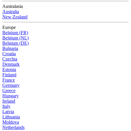
Australasia
Australia
New Zealand
Europe
Belgium (FR)
Belgium (NL)
Belgium (DE)
Bulgaria
Croatia
Czechia
Denmark
Estonia
Finland
France
Germany
Greece
Hungary
Ireland
Italy
Latvia
Lithuania
Moldova
Netherlands