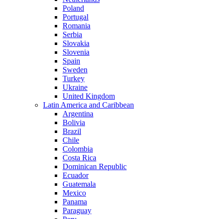
Poland
Portugal
Romania
Serbia
Slovakia
Slovenia
Spain
Sweden
Turkey
Ukraine
United Kingdom
Latin America and Caribbean
Argentina
Bolivia
Brazil
Chile
Colombia
Costa Rica
Dominican Republic
Ecuador
Guatemala
Mexico
Panama
Paraguay