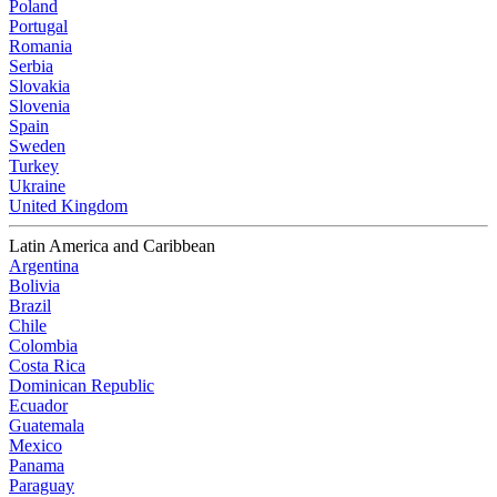
Poland
Portugal
Romania
Serbia
Slovakia
Slovenia
Spain
Sweden
Turkey
Ukraine
United Kingdom
Latin America and Caribbean
Argentina
Bolivia
Brazil
Chile
Colombia
Costa Rica
Dominican Republic
Ecuador
Guatemala
Mexico
Panama
Paraguay