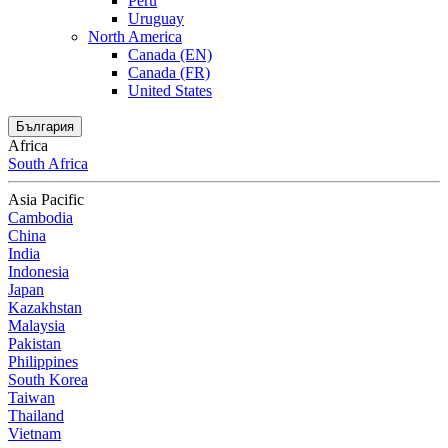
Peru
Uruguay
North America
Canada (EN)
Canada (FR)
United States
България
Africa
South Africa
Asia Pacific
Cambodia
China
India
Indonesia
Japan
Kazakhstan
Malaysia
Pakistan
Philippines
South Korea
Taiwan
Thailand
Vietnam