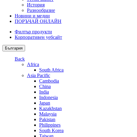
История
Разнообразие
Новини и медии
ПОРЪЧАЙ ОНЛАЙН
Филтър продукти
Корпоративен уебсайт
България
Back
Africa
South Africa
Asia Pacific
Cambodia
China
India
Indonesia
Japan
Kazakhstan
Malaysia
Pakistan
Philippines
South Korea
Taiwan