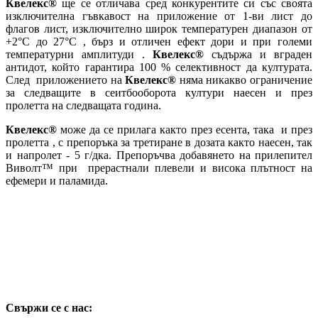
Квелекс®
ще се отличава сред конкурентите си със своята
изключителна гъвкавост на приложение от 1-ви лист до
флагов лист, изключително широк температурен диапазон от
+2°С до 27°С , бърз и отличен ефект дори и при големи
температурни амплитуди .
Квелекс®
съдържа и вграден
антидот, който гарантира 100 % селективност да културата.
След приложението на
Квелекс®
няма никакво ограничение
за следващите в сеитбооборота култури наесен и през
пролетта на следващата година.
Квелекс®
може да се прилага както през есента, така и през
пролетта , с препоръка за третиране в дозата както наесен, так
и напролет - 5 г/дка. Препоръчва добавянето на прилепител
Виволт™ при прерастнали плевели и висока плътност на
ефемери и паламида.
Свържи се с нас: