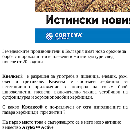
Земеделските производители в България имат ново оръжие за
борба с широколистните плевели в житни култури след
повече от 20 години
Квелкес®
е разрешен за употреба в пшеница, ечемик, ръж,
овес и тритикале.
Квелекс
е системен хербицид за
вегетационно приложение за контрол на голям брой
широколистни плевели, включително такива устойчиви на
сулфонилурея и хормоноподобни хербициди.
С какво
Квелкес®
е по-различен от сега използваните на
пазара хербициди при житни ?
На първо място това е съдържащото се в него ново активно
вещество
Arylex™ Active
.