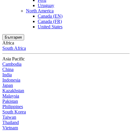
Peru
Uruguay
North America
Canada (EN)
Canada (FR)
United States
България
Africa
South Africa
Asia Pacific
Cambodia
China
India
Indonesia
Japan
Kazakhstan
Malaysia
Pakistan
Philippines
South Korea
Taiwan
Thailand
Vietnam