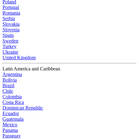
Poland
Portugal
Romania
Serbia
Slovakia
Slovenia
Spain
Sweden
Turkey
Ukraine
United Kingdom
Latin America and Caribbean
Argentina
Bolivia
Brazil
Chile
Colombia
Costa Rica
Dominican Republic
Ecuador
Guatemala
Mexico
Panama
Paraguay