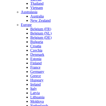
Thailand
Vietnam
Australasia
Australia
New Zealand
Europe
Belgium (FR)
Belgium (NL)
Belgium (DE)
Bulgaria
Croatia
Czechia
Denmark
Estonia
Finland
France
Germany
Greece
Hungary
Ireland
Italy
Latvia
Lithuania
Moldova
Netherlands