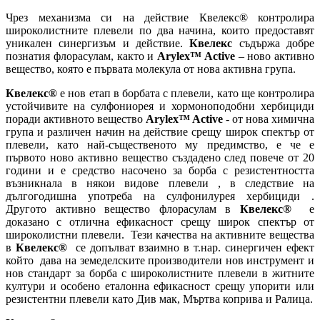
Чрез механизма си на действие Квелекс® контролира
широколистните плевели по два начина, които предоставят
уникален синергизъм и действие.
Квелекс
съдържа добре
познатия флорасулам, както и
Arylex™ Active
– ново активно
вещество, която е първата молекула от нова активна група.
Квелекс®
е нов етап в борбата с плевели, като ще контролира
устойчивите на сулфониорея и хормоноподобни хербициди
поради активното вещество
Arylex™ Active
- от нова химична
група и различен начин на действие срещу широк спектър от
плевели, като най-същественото му предимство, е че е
първото ново активно вещество създадено след повече от 20
години и е средство насочено за борба с резистентността
възникнала в някои видове плевели , в следствие на
дългогодишна употреба на сулфонилурея хербициди .
Другото активно вещество флорасулам в
Квелекс®
е
доказано с отлична ефикасност срещу широк спектър от
широколистни плевели. Тези качества на активните вещества
в
Квелекс®
се допълват взаимно в т.нар. синергичен ефект
който дава на земеделските производители нов инструмент и
нов стандарт за борба с широколистните плевели в житните
култури и особено еталонна ефикасност срещу упорити или
резистентни плевели като Див мак, Мъртва коприва и Ралица.