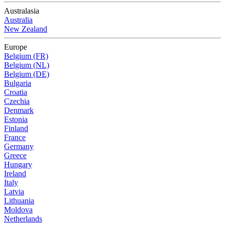
Australasia
Australia
New Zealand
Europe
Belgium (FR)
Belgium (NL)
Belgium (DE)
Bulgaria
Croatia
Czechia
Denmark
Estonia
Finland
France
Germany
Greece
Hungary
Ireland
Italy
Latvia
Lithuania
Moldova
Netherlands