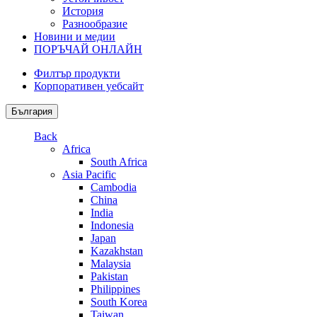
История
Разнообразие
Новини и медии
ПОРЪЧАЙ ОНЛАЙН
Филтър продукти
Корпоративен уебсайт
България
Back
Africa
South Africa
Asia Pacific
Cambodia
China
India
Indonesia
Japan
Kazakhstan
Malaysia
Pakistan
Philippines
South Korea
Taiwan