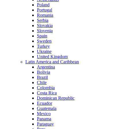
Poland
Portugal
Romania
Serbia
Slovakia
Slovenia
Spain
Sweden
Turkey
Ukraine
United Kingdom
Latin America and Caribbean
Argentina
Bolivia
Brazil
Chile
Colombia
Costa Rica
Dominican Republic
Ecuador
Guatemala
Mexico
Panama
Paraguay