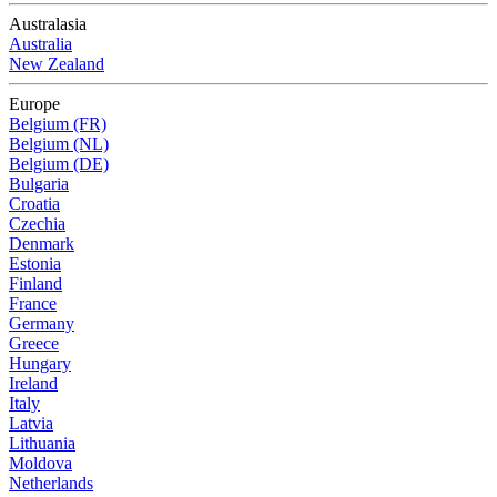
Australasia
Australia
New Zealand
Europe
Belgium (FR)
Belgium (NL)
Belgium (DE)
Bulgaria
Croatia
Czechia
Denmark
Estonia
Finland
France
Germany
Greece
Hungary
Ireland
Italy
Latvia
Lithuania
Moldova
Netherlands