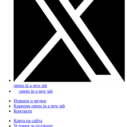
opens in a new tab
opens in a new tab
Новини и медии
Кариери
opens in a new tab
Контакти
Карта на сайта
Условия за ползване