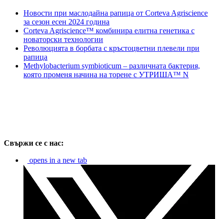
Новости при маслодайна рапица от Corteva Agriscience
за сезон есен 2024 година
Corteva Agriscience™ комбинира елитна генетика с
новаторски технологии
Революцията в борбата с кръстоцветни плевели при
рапица
Methylobacterium symbioticum – различната бактерия,
която променя начина на торене с УТРИША™ N
Свържи се с нас:
opens in a new tab