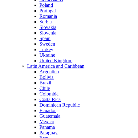
Poland
Portugal
Romania
Serbia
Slovakia
Slovenia
Spain
Sweden
Turkey
Ukraine
United Kingdom
Latin America and Caribbean
Argentina
Bolivia
Brazil
Chile
Colombia
Costa Rica
Dominican Republic
Ecuador
Guatemala
Mexico
Panama
Paraguay