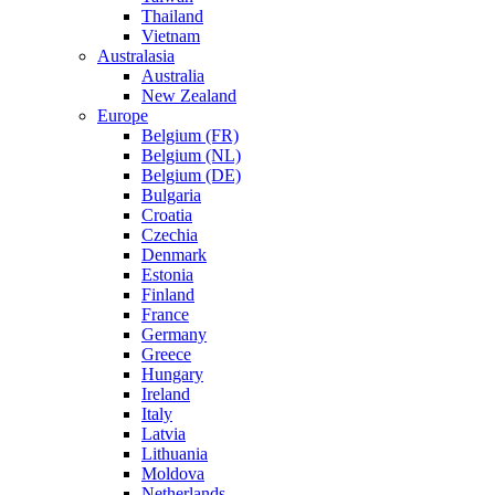
Thailand
Vietnam
Australasia
Australia
New Zealand
Europe
Belgium (FR)
Belgium (NL)
Belgium (DE)
Bulgaria
Croatia
Czechia
Denmark
Estonia
Finland
France
Germany
Greece
Hungary
Ireland
Italy
Latvia
Lithuania
Moldova
Netherlands