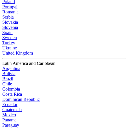
Poland
Portugal
Romania
Serbia
Slovakia
Slovenia
Spain
Sweden
Turkey
Ukraine
United Kingdom
Latin America and Caribbean
Argentina
Bolivia
Brazil
Chile
Colombia
Costa Rica
Dominican Republic
Ecuador
Guatemala
Mexico
Panama
Paraguay