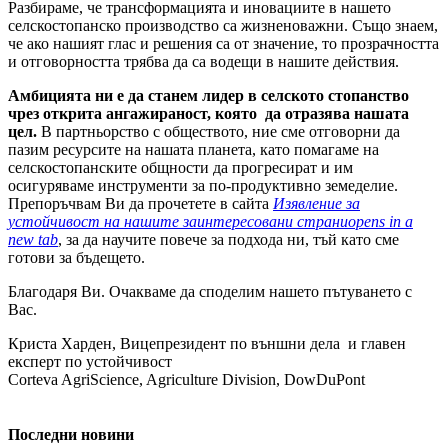
Разбираме, че трансформацията и иновациите в нашето
селскостопанско производство са жизненоважни. Също знаем,
че ако нашият глас и решения са от значение, то прозрачността
и отговорността трябва да са водещи в нашите действия.
Амбицията ни е да станем лидер в селското стопанство
чрез открита ангажираност, която да отразява нашата
цел.
В партньорство с обществото, ние сме отговорни да
пазим ресурсите на нашата планета, като помагаме на
селскостопанските общности да прогресират и им
осигуряваме инструменти за по-продуктивно земеделие.
Препоръчвам Ви да прочетете в сайта
Изявление за
устойчивост на нашите заинтересовани страни
opens in a
new tab
, за да научите повече за подхода ни, тъй като сме
готови за бъдещето.
Благодаря Ви. Очакваме да споделим нашето пътуването с
Вас.
Криста Харден, Вицепрезидент по външни дела и главен
експерт по устойчивост
Corteva AgriScience, Agriculture Division, DowDuPont
Последни новини