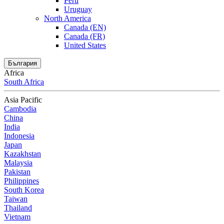
Peru
Uruguay
North America
Canada (EN)
Canada (FR)
United States
България
Africa
South Africa
Asia Pacific
Cambodia
China
India
Indonesia
Japan
Kazakhstan
Malaysia
Pakistan
Philippines
South Korea
Taiwan
Thailand
Vietnam