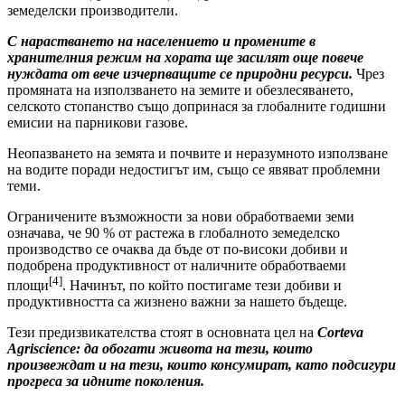
земеделски производители.
С нарастването на населението и промените в
хранителния режим на хората ще засилят още повече
нуждата от вече изчерпващите се природни ресурси.
Чрез
промяната на използването на земите и обезлесяването,
селското стопанство също допринася за глобалните годишни
емисии на парникови газове.
Неопазването на земята и почвите и неразумното използване
на водите поради недостигът им, също се явяват проблемни
теми.
Ограничените възможности за нови обработваеми земи
означава, че 90 % от растежа в глобалното земеделско
производство се очаква да бъде от по-високи добиви и
подобрена продуктивност от наличните обработваеми
[4]
площи
. Начинът, по който постигаме тези добиви и
продуктивността са жизнено важни за нашето бъдеще.
Тези предизвикателства стоят в основната цел на
Corteva
Agriscience: да обогати живота на тези, които
произвеждат и на тези, които консумират, като подсигури
прогреса за идните поколения.