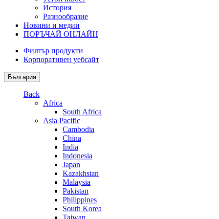
История
Разнообразие
Новини и медии
ПОРЪЧАЙ ОНЛАЙН
Филтър продукти
Корпоративен уебсайт
България
Back
Africa
South Africa
Asia Pacific
Cambodia
China
India
Indonesia
Japan
Kazakhstan
Malaysia
Pakistan
Philippines
South Korea
Taiwan