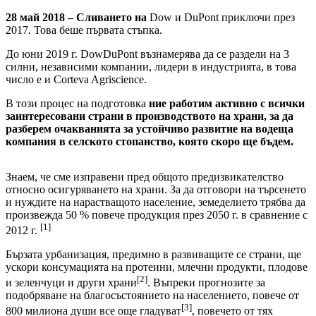
28 май 2018 – Сливането на
Dow и DuPont приключи през
2017. Това беше първата стъпка.
До юни 2019 г. DowDuPont възнамерява да се раздели на 3
силни, независими компании, лидери в индустрията, в това
число е и Corteva Agriscience.
В този процес на подготовка
ние работим активно с всички
заинтересовани страни в производството на храни, за да
разберем очакванията за устойчиво развитие на водеща
компания в селското стопанство, която скоро ще бъдем.
Знаем, че сме изправени пред общото предизвикателство
относно осигуряването на храни. За да отговори на търсенето
и нуждите на нарастващото население, земеделието трябва да
произвежда 50 % повече продукция през 2050 г. в сравнение с
[1]
2012 г.
Бързата урбанизация, предимно в развиващите се страни, ще
ускори консумацията на протеини, млечни продукти, плодове
[2]
и зеленчуци и други храни
. Въпреки прогнозите за
подобряване на благосъстоянието на населението, повече от
[3]
800 милиона души все още гладуват
, повечето от тях