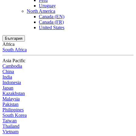
Peru
Uruguay
North America
Canada (EN)
Canada (FR)
United States
България
Africa
South Africa
Asia Pacific
Cambodia
China
India
Indonesia
Japan
Kazakhstan
Malaysia
Pakistan
Philippines
South Korea
Taiwan
Thailand
Vietnam