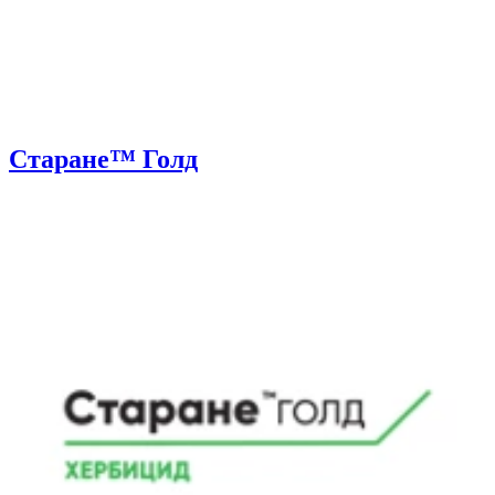
Старане™ Голд