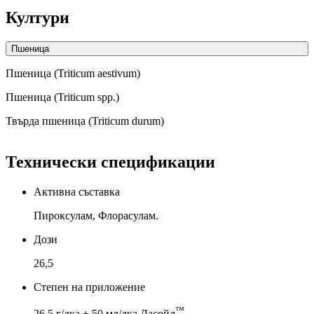
Култури
Пшеница
Пшеница (Triticum aestivum)
Пшеница (Triticum spp.)
Твърда пшеница (Triticum durum)
Технически спецификации
Активна съставка
Пироксулам, Флорасулам.
Дози
26,5
Степен на приложение
™
26,5 г/дка + 50 мл/дка Дасойл