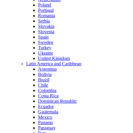
Poland
Portugal
Romania
Serbia
Slovakia
Slovenia
Spain
Sweden
Turkey
Ukraine
United Kingdom
Latin America and Caribbean
Argentina
Bolivia
Brazil
Chile
Colombia
Costa Rica
Dominican Republic
Ecuador
Guatemala
Mexico
Panama
Paraguay