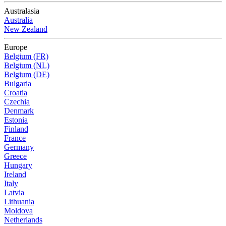
Australasia
Australia
New Zealand
Europe
Belgium (FR)
Belgium (NL)
Belgium (DE)
Bulgaria
Croatia
Czechia
Denmark
Estonia
Finland
France
Germany
Greece
Hungary
Ireland
Italy
Latvia
Lithuania
Moldova
Netherlands