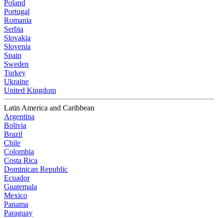
Poland
Portugal
Romania
Serbia
Slovakia
Slovenia
Spain
Sweden
Turkey
Ukraine
United Kingdom
Latin America and Caribbean
Argentina
Bolivia
Brazil
Chile
Colombia
Costa Rica
Dominican Republic
Ecuador
Guatemala
Mexico
Panama
Paraguay