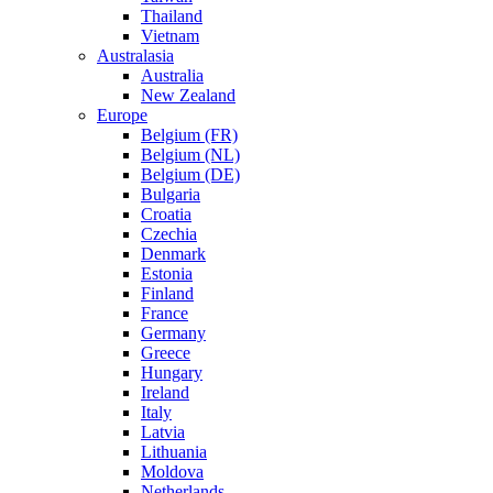
Thailand
Vietnam
Australasia
Australia
New Zealand
Europe
Belgium (FR)
Belgium (NL)
Belgium (DE)
Bulgaria
Croatia
Czechia
Denmark
Estonia
Finland
France
Germany
Greece
Hungary
Ireland
Italy
Latvia
Lithuania
Moldova
Netherlands