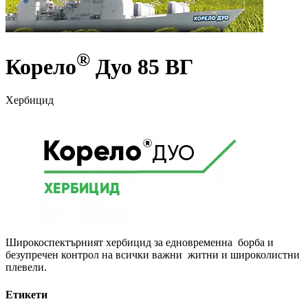
®
Корело
Дуо 85 ВГ
Хербицид
Широкоспектърният хербицид за едновременна борба и
безупречен контрол на всички важни житни и широколистни
плевели.
Етикети