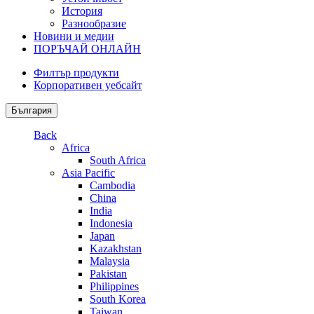
История
Разнообразие
Новини и медии
ПОРЪЧАЙ ОНЛАЙН
Филтър продукти
Корпоративен уебсайт
България
Back
Africa
South Africa
Asia Pacific
Cambodia
China
India
Indonesia
Japan
Kazakhstan
Malaysia
Pakistan
Philippines
South Korea
Taiwan