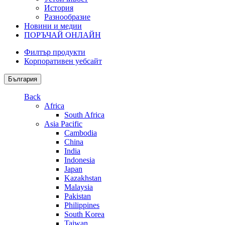
История
Разнообразие
Новини и медии
ПОРЪЧАЙ ОНЛАЙН
Филтър продукти
Корпоративен уебсайт
България
Back
Africa
South Africa
Asia Pacific
Cambodia
China
India
Indonesia
Japan
Kazakhstan
Malaysia
Pakistan
Philippines
South Korea
Taiwan