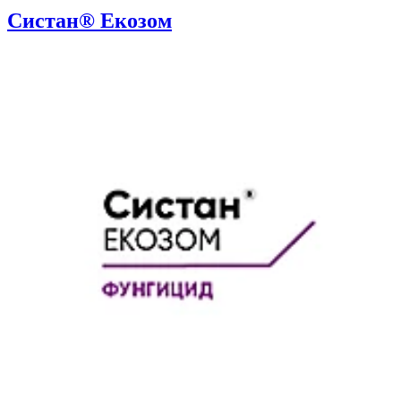
Систан® Екозом