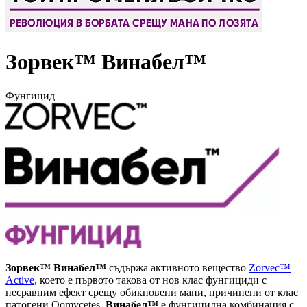
Зорвек™ Винабел™
Фунгицид
Зорвек™ Винабел™
съдържа активното вещество
Zorvec™
Active
, което е първото такова от нов клас фунгициди с
несравним ефект срещу обикновени мани, причинени от клас
патогени Оomycetes.
Винабел™
е фунгицидна комбинация с