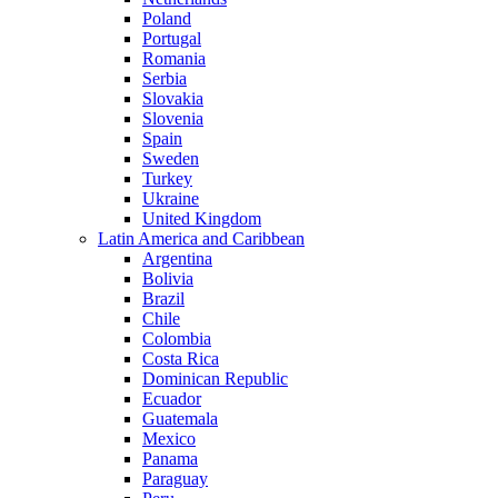
Poland
Portugal
Romania
Serbia
Slovakia
Slovenia
Spain
Sweden
Turkey
Ukraine
United Kingdom
Latin America and Caribbean
Argentina
Bolivia
Brazil
Chile
Colombia
Costa Rica
Dominican Republic
Ecuador
Guatemala
Mexico
Panama
Paraguay