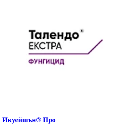
Икуейшън® Про