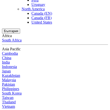
Peru
Uruguay
North America
Canada (EN)
Canada (FR)
United States
България
Africa
South Africa
Asia Pacific
Cambodia
China
India
Indonesia
Japan
Kazakhstan
Malaysia
Pakistan
Philippines
South Korea
Taiwan
Thailand
Vietnam