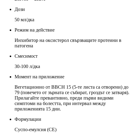
Дози
50 мл/дка
Режим на действие
Инхибитор на оксистерол свързващите протеини в
патогена
Смесимост
30-100 л/дка
Момент на приложение
Вегетационно от BBCH 15 (5-те листа са отворени) до
79 (повечето от зърната се събират, гроздът се затваря).
Прилагайте превантивно, преди първи видими
симптоми на болестта, при интервал между
приложенията 15 дни.
Формулации
Суспо-емулсия (СЕ)