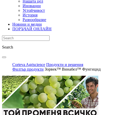
Нашата цел
Иновации
Устойчивост
История
Разнообразие
Новини и медии
ПОРЪЧАЙ ОНЛАЙН
Search
Corteva Agriscience
Продукти и решения
Филтър продукти
Зорвек™ Винабел™ Фунгицид