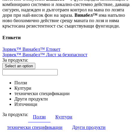
комбинирано системно и локално-системно действие, даваща
сигурен, надежден и дълготраен контрол на мана по лозята
дори при най-висок фон на зараза.
Винабел™
има напълно
ново биохимично действие срещу маната по лозя и няма
кръстосана резистентност със съществуващи фунгициди.
Етикети
Зорвек™ Винабел™ Етикет
Зорвек™ Винабел™ Лист за безопасност
За продукта:
Select an option
Ползи
Култури
технически спецификации
Други продукти
Източници
За продукта:
Ползи
Култури
технически спецификации
Други продукти