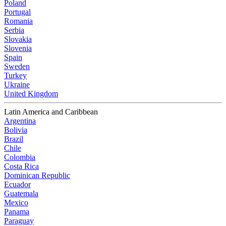
Poland
Portugal
Romania
Serbia
Slovakia
Slovenia
Spain
Sweden
Turkey
Ukraine
United Kingdom
Latin America and Caribbean
Argentina
Bolivia
Brazil
Chile
Colombia
Costa Rica
Dominican Republic
Ecuador
Guatemala
Mexico
Panama
Paraguay