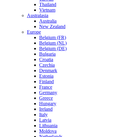
Thailand
Vietnam
Australasia
Australia
New Zealand
Europe
Belgium (FR)
Belgium (NL)
Belgium (DE)
Bulgaria
Croatia
Czechia
Denmark
Estonia
Finland
France
Germany
Greece
Hungary
Ireland
Italy
Latvia
Lithuania
Moldova
Netherlands