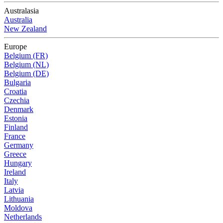
Australasia
Australia
New Zealand
Europe
Belgium (FR)
Belgium (NL)
Belgium (DE)
Bulgaria
Croatia
Czechia
Denmark
Estonia
Finland
France
Germany
Greece
Hungary
Ireland
Italy
Latvia
Lithuania
Moldova
Netherlands