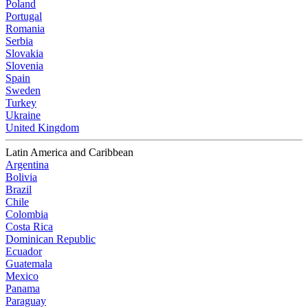
Poland
Portugal
Romania
Serbia
Slovakia
Slovenia
Spain
Sweden
Turkey
Ukraine
United Kingdom
Latin America and Caribbean
Argentina
Bolivia
Brazil
Chile
Colombia
Costa Rica
Dominican Republic
Ecuador
Guatemala
Mexico
Panama
Paraguay