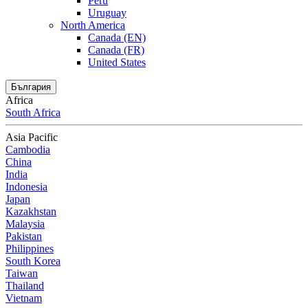
Peru
Uruguay
North America
Canada (EN)
Canada (FR)
United States
България
Africa
South Africa
Asia Pacific
Cambodia
China
India
Indonesia
Japan
Kazakhstan
Malaysia
Pakistan
Philippines
South Korea
Taiwan
Thailand
Vietnam