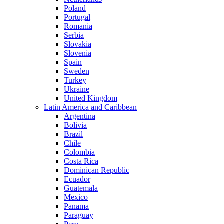
Poland
Portugal
Romania
Serbia
Slovakia
Slovenia
Spain
Sweden
Turkey
Ukraine
United Kingdom
Latin America and Caribbean
Argentina
Bolivia
Brazil
Chile
Colombia
Costa Rica
Dominican Republic
Ecuador
Guatemala
Mexico
Panama
Paraguay