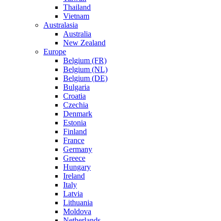
Thailand
Vietnam
Australasia
Australia
New Zealand
Europe
Belgium (FR)
Belgium (NL)
Belgium (DE)
Bulgaria
Croatia
Czechia
Denmark
Estonia
Finland
France
Germany
Greece
Hungary
Ireland
Italy
Latvia
Lithuania
Moldova
Netherlands