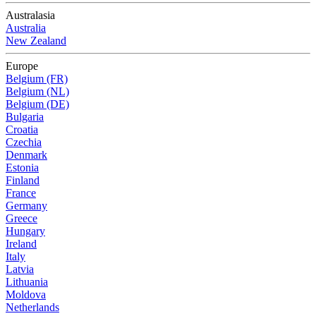
Australasia
Australia
New Zealand
Europe
Belgium (FR)
Belgium (NL)
Belgium (DE)
Bulgaria
Croatia
Czechia
Denmark
Estonia
Finland
France
Germany
Greece
Hungary
Ireland
Italy
Latvia
Lithuania
Moldova
Netherlands