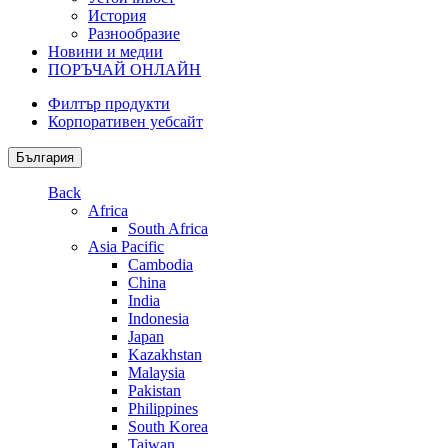
История
Разнообразие
Новини и медии
ПОРЪЧАЙ ОНЛАЙН
Филтър продукти
Корпоративен уебсайт
България
Back
Africa
South Africa
Asia Pacific
Cambodia
China
India
Indonesia
Japan
Kazakhstan
Malaysia
Pakistan
Philippines
South Korea
Taiwan