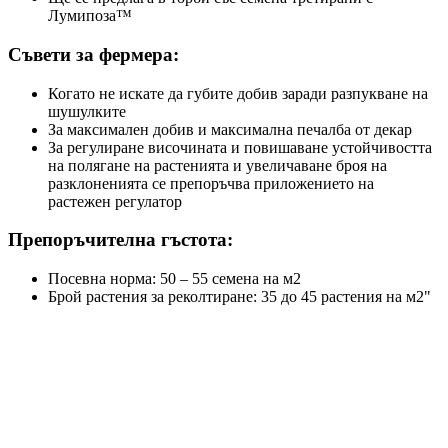
Лумипоза™
Съвети за фермера
:
Когато не искате да губите добив заради разпукване на
шушулките
За максимален добив и максимална печалба от декар
За регулиране височината и повишаване устойчивостта
на полягане на растенията и увеличаване броя на
разклоненията се препоръчва приложението на
растежен регулатор
Препоръчителна гъстота:
Посевна норма: 50 – 55 семена на м2
Брой растения за реколтиране: 35 до 45 растения на м2"