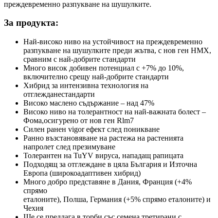
преждевременно разпукване на шушулките.
За продукта:
Най-високо ниво на устойчивост на преждевременно
разпукване на шушулките преди жътва, с нов ген HMX,
сравним с най-добрите стандарти
Много висок добивен потенциал с +7% до 10%,
включително срещу най-добрите стандарти
Хибрид за интензивна технология на
отглежданестандарти
Високо маслено съдържание – над 47%
Високо ниво на толерантност на най-важната болест –
Фома,осигурено от нов ген Rlm7
Силен ранен vigor ефект след поникване
Ранно възстановяване на растежа на растенията
напролет след презимуване
Толерантен на TuYV вируса, нападащ рапицата
Подходящ за отглеждане в цяла България и Източна
Европа (широкоадаптивен хибрид)
Много добро представяне в Дания, Франция (+4%
спрямо
еталоните), Полша, Германия (+5% спрямо еталоните) и
Чехия
Ще се предлага в торби със семена третирани с