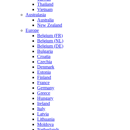
Thailand
Vietnam
Australasia
Australia
New Zealand
Europe
Belgium (FR)
Belgium (NL)
Belgium (DE)
Bulgaria
Croatia
Czechia
Denmark
Estonia
Finland
France
Germany
Greece
Hungary
Ireland
Italy
Latvia
Lithuania
Moldova
Netherlands