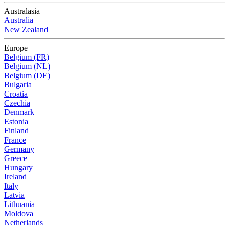
Australasia
Australia
New Zealand
Europe
Belgium (FR)
Belgium (NL)
Belgium (DE)
Bulgaria
Croatia
Czechia
Denmark
Estonia
Finland
France
Germany
Greece
Hungary
Ireland
Italy
Latvia
Lithuania
Moldova
Netherlands