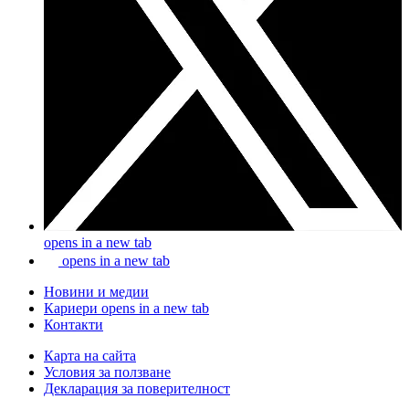
opens in a new tab
opens in a new tab
Новини и медии
Кариери
opens in a new tab
Контакти
Карта на сайта
Условия за ползване
Декларация за поверителност