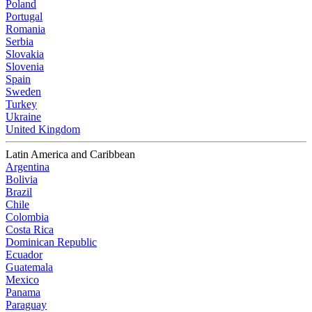
Poland
Portugal
Romania
Serbia
Slovakia
Slovenia
Spain
Sweden
Turkey
Ukraine
United Kingdom
Latin America and Caribbean
Argentina
Bolivia
Brazil
Chile
Colombia
Costa Rica
Dominican Republic
Ecuador
Guatemala
Mexico
Panama
Paraguay