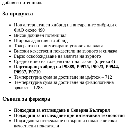
добивен потенциал.
За продукта
Нов алтернативен хибрид на внедрените хибриди с
ФАО около 490
Висок добивен потенциал
Широко адаптивен хибрид
Толерантен на лимитирани условия на влага
Високи качествени показатели на зърното и силажа
Бързо освобождаване на влагата на зърното
Средно ниво на толерантност на главня (оценка 4)
Партниращ хибрид на Р9889, Р9975, Р0023, Р9944,
Р0937, Р0710
Температурна сума за достигане на цъфтеж – 712
Температурна сума за достигане на физиологична
зрялост – 1283
Съвети за фермера
Подходящ за отглеждане в Северна България
Подходящ за отглеждане при интензивна технология
Подходящ за отглеждане на зърно и силаж с високи
качествени показатели