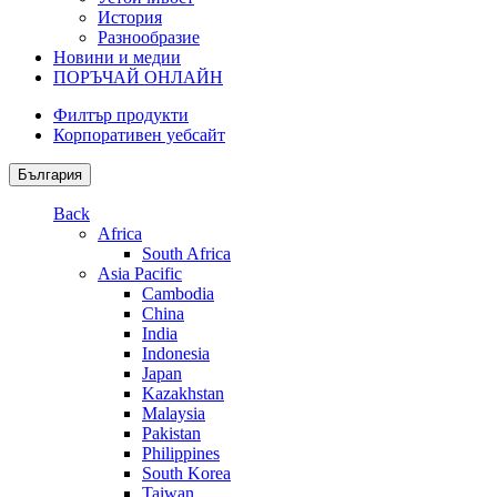
История
Разнообразие
Новини и медии
ПОРЪЧАЙ ОНЛАЙН
Филтър продукти
Корпоративен уебсайт
България
Back
Africa
South Africa
Asia Pacific
Cambodia
China
India
Indonesia
Japan
Kazakhstan
Malaysia
Pakistan
Philippines
South Korea
Taiwan