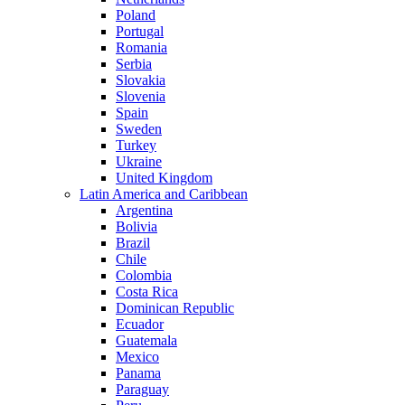
Poland
Portugal
Romania
Serbia
Slovakia
Slovenia
Spain
Sweden
Turkey
Ukraine
United Kingdom
Latin America and Caribbean
Argentina
Bolivia
Brazil
Chile
Colombia
Costa Rica
Dominican Republic
Ecuador
Guatemala
Mexico
Panama
Paraguay