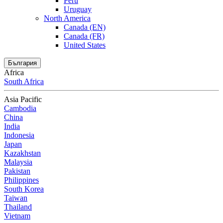
Peru
Uruguay
North America
Canada (EN)
Canada (FR)
United States
България
Africa
South Africa
Asia Pacific
Cambodia
China
India
Indonesia
Japan
Kazakhstan
Malaysia
Pakistan
Philippines
South Korea
Taiwan
Thailand
Vietnam