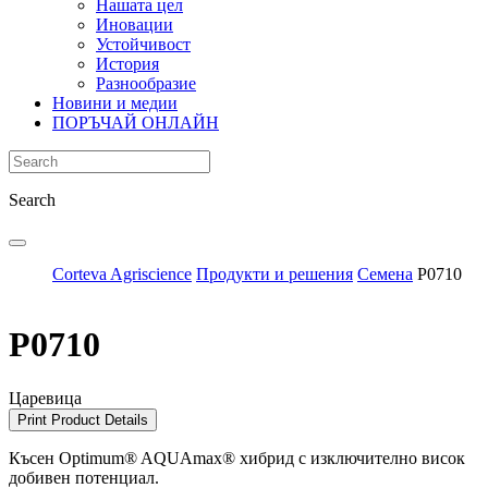
Нашата цел
Иновации
Устойчивост
История
Разнообразие
Новини и медии
ПОРЪЧАЙ ОНЛАЙН
Search
Corteva Agriscience
Продукти и решения
Семена
Р0710
Р0710
Царевица
Print Product Details
Късен Optimum® AQUAmax® хибрид с изключително висок
добивен потенциал.