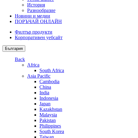
История
Разнообразие
Новини и медии
ПОРЪЧАЙ ОНЛАЙН
Филтър продукти
Корпоративен уебсайт
България
Back
Africa
South Africa
Asia Pacific
Cambodia
China
India
Indonesia
Japan
Kazakhstan
Malaysia
Pakistan
Philippines
South Korea
Taiwan