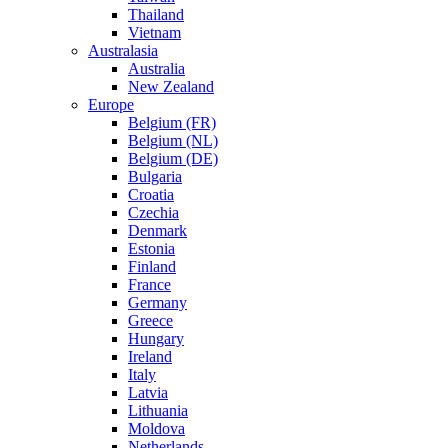
Thailand
Vietnam
Australasia
Australia
New Zealand
Europe
Belgium (FR)
Belgium (NL)
Belgium (DE)
Bulgaria
Croatia
Czechia
Denmark
Estonia
Finland
France
Germany
Greece
Hungary
Ireland
Italy
Latvia
Lithuania
Moldova
Netherlands