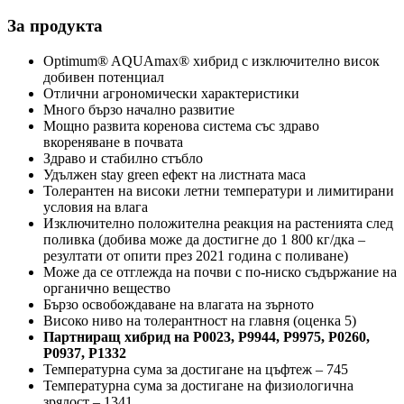
За продукта
Optimum® AQUAmax® хибрид с изключително висок
добивен потенциал
Отлични агрономически характеристики
Много бързо начално развитие
Мощно развита коренова система със здраво
вкореняване в почвата
Здраво и стабилно стъбло
Удължен stay green ефект на листната маса
Толерантен на високи летни температури и лимитирани
условия на влага
Изключително положителна реакция на растенията след
поливка (добива може да достигне до 1 800 кг/дка –
резултати от опити през 2021 година с поливане)
Може да се отглежда на почви с по-ниско съдържание на
органично вещество
Бързо освобождаване на влагата на зърното
Високо ниво на толерантност на главня (оценка 5)
Партниращ хибрид на Р0023, Р9944, Р9975, Р0260,
Р0937, Р1332
Температурна сума за достигане на цъфтеж – 745
Температурна сума за достигане на физиологична
зрялост – 1341