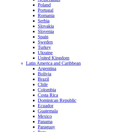
Poland
Portugal
Romania
Serbia
Slovakia
Slovenia
Spain
Sweden
Turkey
Ukraine
United Kingdom
Latin America and Caribbean
Argentina
Bolivia
Brazil
Chile
Colombia
Costa Rica
Dominican Republic
Ecuador
Guatemala
Mexico
Panama
Paraguay