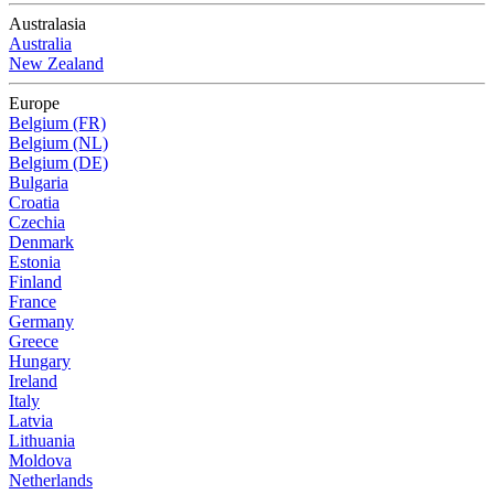
Australasia
Australia
New Zealand
Europe
Belgium (FR)
Belgium (NL)
Belgium (DE)
Bulgaria
Croatia
Czechia
Denmark
Estonia
Finland
France
Germany
Greece
Hungary
Ireland
Italy
Latvia
Lithuania
Moldova
Netherlands