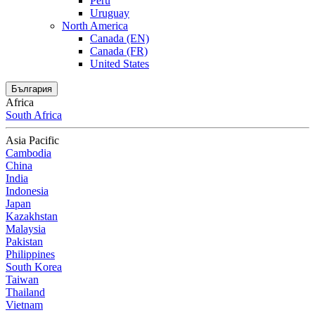
Peru
Uruguay
North America
Canada (EN)
Canada (FR)
United States
България
Africa
South Africa
Asia Pacific
Cambodia
China
India
Indonesia
Japan
Kazakhstan
Malaysia
Pakistan
Philippines
South Korea
Taiwan
Thailand
Vietnam