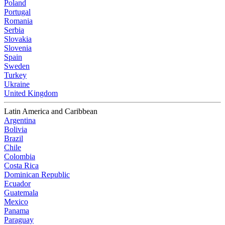
Poland
Portugal
Romania
Serbia
Slovakia
Slovenia
Spain
Sweden
Turkey
Ukraine
United Kingdom
Latin America and Caribbean
Argentina
Bolivia
Brazil
Chile
Colombia
Costa Rica
Dominican Republic
Ecuador
Guatemala
Mexico
Panama
Paraguay