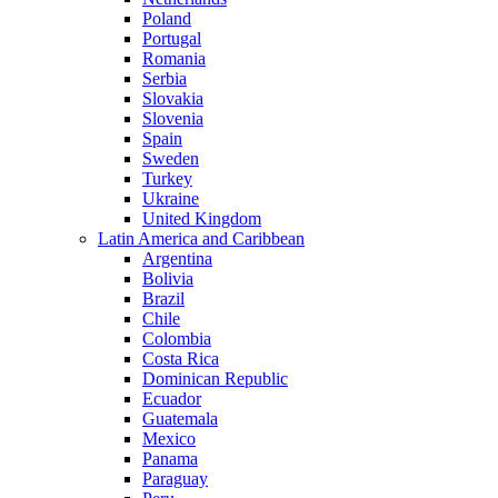
Poland
Portugal
Romania
Serbia
Slovakia
Slovenia
Spain
Sweden
Turkey
Ukraine
United Kingdom
Latin America and Caribbean
Argentina
Bolivia
Brazil
Chile
Colombia
Costa Rica
Dominican Republic
Ecuador
Guatemala
Mexico
Panama
Paraguay