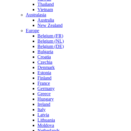
Thailand
Vietnam
Australasia
Australia
New Zealand
Europe
Belgium (FR)
Belgium (NL)
Belgium (DE)
Bulgaria
Croatia
Czechia
Denmark
Estonia
Finland
France
Germany
Greece
Hungary
Ireland
Italy
Latvia
Lithuania
Moldova
Netherlands