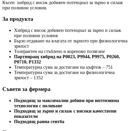
Късен хибрид с висок добивен потенциал за зърно и силаж
при поливни условия.
За продукта
Хибрид с висок добивен потенциал за зърно и силаж
при поливни условия
Бързо отдаване на влагата от зърното при физиологична
зрялост
Толерантен на стъблено и кореново полягане
Партниращ хибрид на Р0023, Р9944, Р9975, Р0260,
Р0710, Р1332
Температурна сума за достигане на цъфтеж – 751
Температурна сума за достигане на физиологична
зрялост – 1352
Съвети за фермера
Подходящ за максимални добиви при интензивна
технология с поливане
Подходящ за зърно и силаж с високи качествени
показатели
Подходящ ранна сеитба