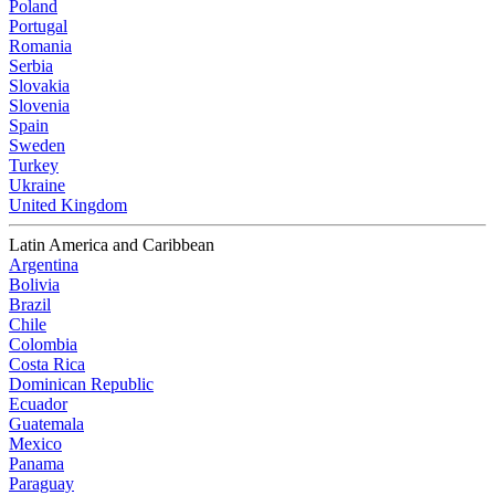
Poland
Portugal
Romania
Serbia
Slovakia
Slovenia
Spain
Sweden
Turkey
Ukraine
United Kingdom
Latin America and Caribbean
Argentina
Bolivia
Brazil
Chile
Colombia
Costa Rica
Dominican Republic
Ecuador
Guatemala
Mexico
Panama
Paraguay