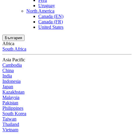
Peru
Uruguay
North America
Canada (EN)
Canada (FR)
United States
България
Africa
South Africa
Asia Pacific
Cambodia
China
India
Indonesia
Japan
Kazakhstan
Malaysia
Pakistan
Philippines
South Korea
Taiwan
Thailand
Vietnam