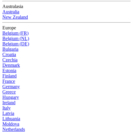
Australasia
Australia
New Zealand
Europe
Belgium (FR)
Belgium (NL)
Belgium (DE)
Bulgaria
Croatia
Czechia
Denmark
Estonia
Finland
France
Germany
Greece
Hungary
Ireland
Italy
Latvia
Lithuania
Moldova
Netherlands