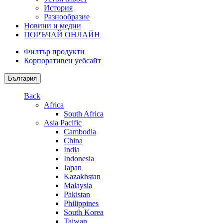
История
Разнообразие
Новини и медии
ПОРЪЧАЙ ОНЛАЙН
Филтър продукти
Корпоративен уебсайт
България
Back
Africa
South Africa
Asia Pacific
Cambodia
China
India
Indonesia
Japan
Kazakhstan
Malaysia
Pakistan
Philippines
South Korea
Taiwan