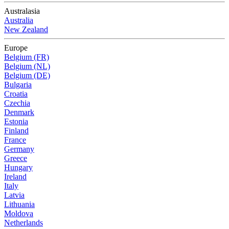
Australasia
Australia
New Zealand
Europe
Belgium (FR)
Belgium (NL)
Belgium (DE)
Bulgaria
Croatia
Czechia
Denmark
Estonia
Finland
France
Germany
Greece
Hungary
Ireland
Italy
Latvia
Lithuania
Moldova
Netherlands