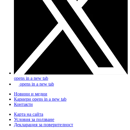
opens in a new tab
opens in a new tab
Новини и медии
Кариери
opens in a new tab
Контакти
Карта на сайта
Условия за ползване
Декларация за поверителност