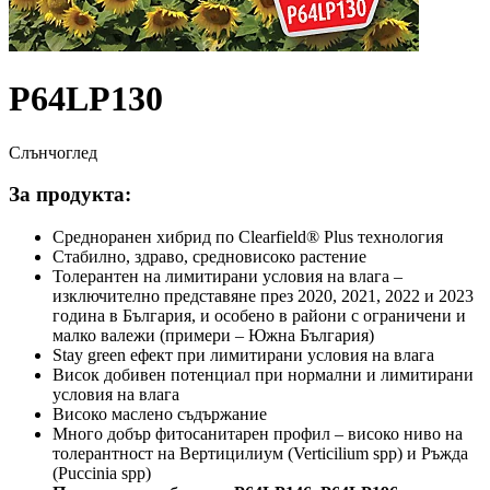
P64LР130
Слънчоглед
За продукта:
Средноранен хибрид по Clearfield® Plus технология
Стабилно, здраво, средновисоко растение
Толерантен на лимитирани условия на влага –
изключително представяне през 2020, 2021, 2022 и 2023
година в България, и особено в райони с ограничени и
малко валежи (примери – Южна България)
Stay green ефект при лимитирани условия на влага
Висок добивен потенциал при нормални и лимитирани
условия на влага
Високо маслено съдържание
Много добър фитосанитарен профил – високо ниво на
толерантност на Вертицилиум (Verticilium spp) и Ръжда
(Puccinia spp)