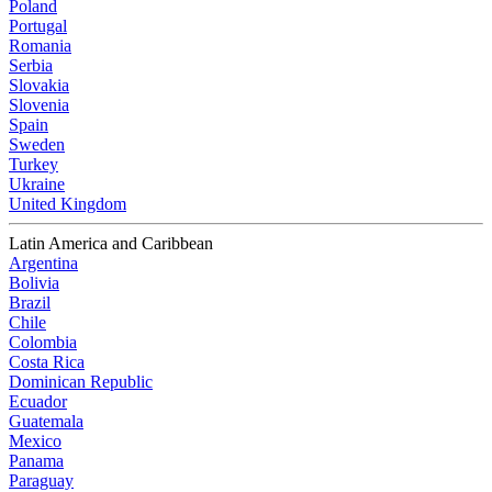
Poland
Portugal
Romania
Serbia
Slovakia
Slovenia
Spain
Sweden
Turkey
Ukraine
United Kingdom
Latin America and Caribbean
Argentina
Bolivia
Brazil
Chile
Colombia
Costa Rica
Dominican Republic
Ecuador
Guatemala
Mexico
Panama
Paraguay