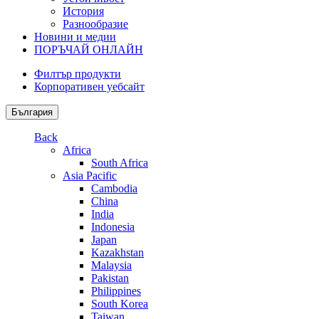
История
Разнообразие
Новини и медии
ПОРЪЧАЙ ОНЛАЙН
Филтър продукти
Корпоративен уебсайт
България
Back
Africa
South Africa
Asia Pacific
Cambodia
China
India
Indonesia
Japan
Kazakhstan
Malaysia
Pakistan
Philippines
South Korea
Taiwan