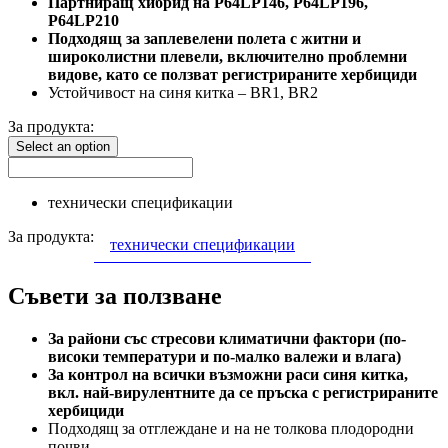
Партниращ хибрид на P64LР146, P64LР196,
P64LР210
Подходящ за заплевелени полета с житни и
широколистни плевели, включително проблемни
видове, като се ползват регистрираните хербициди
Устойчивост на синя китка – BR1, BR2
За продукта:
Select an option
технически спецификации
За продукта:
технически спецификации
Съвети за ползване
За райони със стресови климатични фактори (по-
високи температури и по-малко валежи и влага)
За контрол на всички възможни раси синя китка,
вкл. най-вирулентните да се пръска с регистрираните
хербициди
Подходящ за отглеждане и на не толкова плодородни
почви