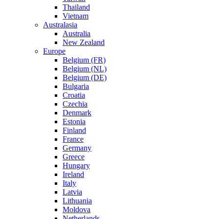
Thailand
Vietnam
Australasia
Australia
New Zealand
Europe
Belgium (FR)
Belgium (NL)
Belgium (DE)
Bulgaria
Croatia
Czechia
Denmark
Estonia
Finland
France
Germany
Greece
Hungary
Ireland
Italy
Latvia
Lithuania
Moldova
Netherlands