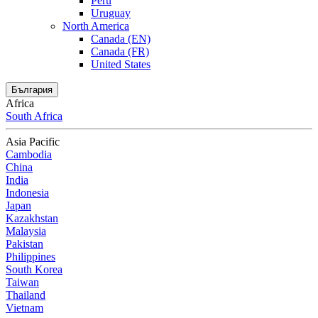
Peru
Uruguay
North America
Canada (EN)
Canada (FR)
United States
България
Africa
South Africa
Asia Pacific
Cambodia
China
India
Indonesia
Japan
Kazakhstan
Malaysia
Pakistan
Philippines
South Korea
Taiwan
Thailand
Vietnam