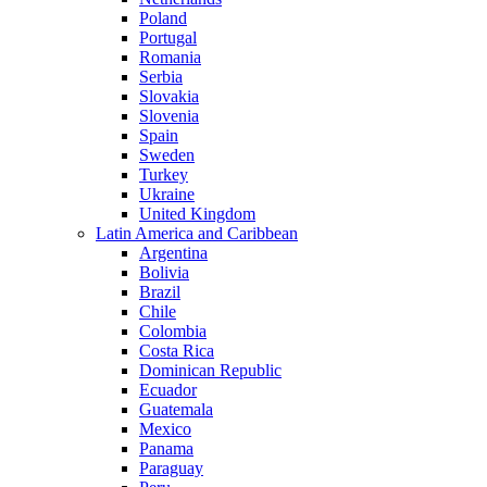
Poland
Portugal
Romania
Serbia
Slovakia
Slovenia
Spain
Sweden
Turkey
Ukraine
United Kingdom
Latin America and Caribbean
Argentina
Bolivia
Brazil
Chile
Colombia
Costa Rica
Dominican Republic
Ecuador
Guatemala
Mexico
Panama
Paraguay