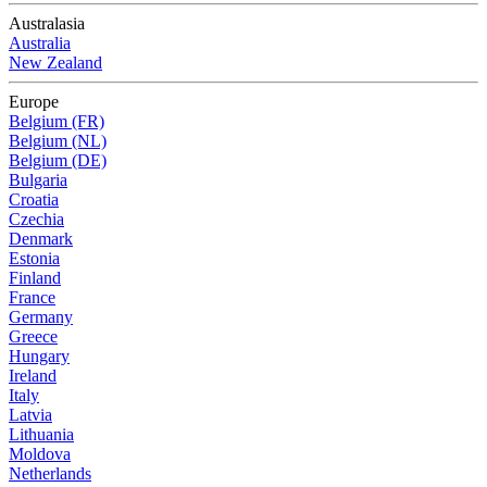
Australasia
Australia
New Zealand
Europe
Belgium (FR)
Belgium (NL)
Belgium (DE)
Bulgaria
Croatia
Czechia
Denmark
Estonia
Finland
France
Germany
Greece
Hungary
Ireland
Italy
Latvia
Lithuania
Moldova
Netherlands