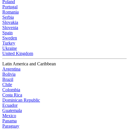
Poland
Portugal
Romania
Serbia
Slovakia
Slovenia
Spain
Sweden
Turkey
Ukraine
United Kingdom
Latin America and Caribbean
Argentina
Bolivia
Brazil
Chile
Colombia
Costa Rica
Dominican Republic
Ecuador
Guatemala
Mexico
Panama
Paraguay