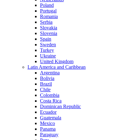
Poland
Portugal
Romania
Serbia
Slovakia
Slovenia
Spain
Sweden
Turkey
Ukraine
United Kingdom
Latin America and Caribbean
Argentina
Bolivia
Brazil
Chile
Colombia
Costa Rica
Dominican Republic
Ecuador
Guatemala
Mexico
Panama
Paraguay