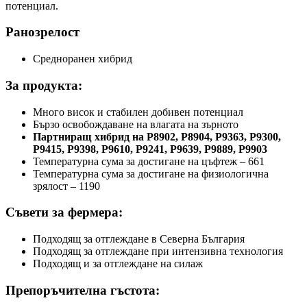
потенциал.
Ранозрелост
Средноранен хибрид
За продукта:
Много висок и стабилен добивен потенциал
Бързо освобождаване на влагата на зърното
Партниращ хибрид на Р8902, Р8904, Р9363, Р9300,
Р9415, Р9398, Р9610, Р9241, Р9639, Р9889, Р9903
Температурна сума за достигане на цъфтеж – 661
Температурна сума за достигане на физиологична
зрялост – 1190
Съвети за фермера:
Подходящ за отглеждане в Северна България
Подходящ за отглеждане при интензивна технология
Подходящ и за отглеждане на силаж
Препоръчителна гъстота: