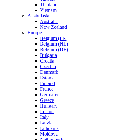
Thailand
Vietnam
Australasia
Australia
New Zealand
Europe
Belgium (FR)
Belgium (NL)
Belgium (DE)
Bulgaria
Croatia
Czechia
Denmark
Estonia
Finland
France
Germany
Greece
Hungary
Ireland
Italy
Latvia
Lithuania
Moldova
Netherlands