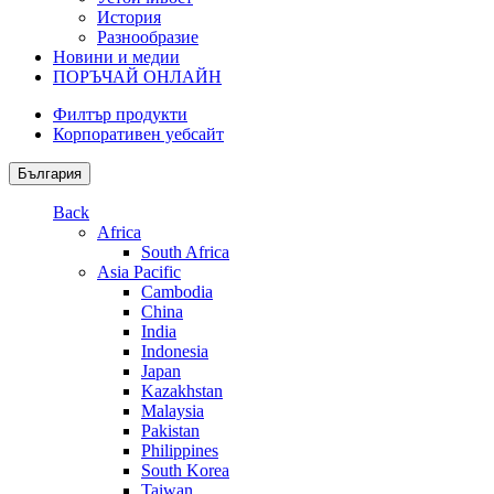
История
Разнообразие
Новини и медии
ПОРЪЧАЙ ОНЛАЙН
Филтър продукти
Корпоративен уебсайт
България
Back
Africa
South Africa
Asia Pacific
Cambodia
China
India
Indonesia
Japan
Kazakhstan
Malaysia
Pakistan
Philippines
South Korea
Taiwan