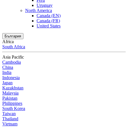
Peru
Uruguay
North America
Canada (EN)
Canada (FR)
United States
България
Africa
South Africa
Asia Pacific
Cambodia
China
India
Indonesia
Japan
Kazakhstan
Malaysia
Pakistan
Philippines
South Korea
Taiwan
Thailand
Vietnam