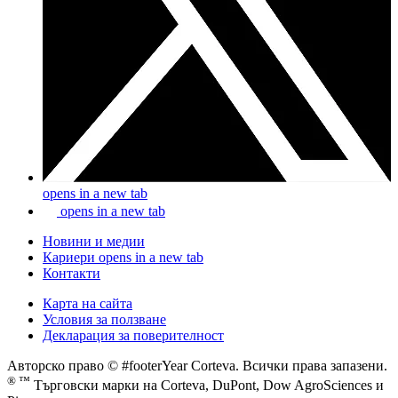
opens in a new tab
opens in a new tab
Новини и медии
Кариери
opens in a new tab
Контакти
Карта на сайта
Условия за ползване
Декларация за поверителност
Авторско право © #footerYear Corteva. Всички права запазени.
® ™
Търговски марки на Corteva, DuPont, Dow AgroSciences и