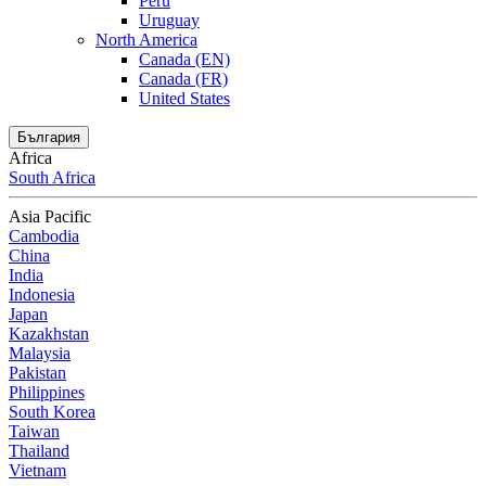
Peru
Uruguay
North America
Canada (EN)
Canada (FR)
United States
България
Africa
South Africa
Asia Pacific
Cambodia
China
India
Indonesia
Japan
Kazakhstan
Malaysia
Pakistan
Philippines
South Korea
Taiwan
Thailand
Vietnam