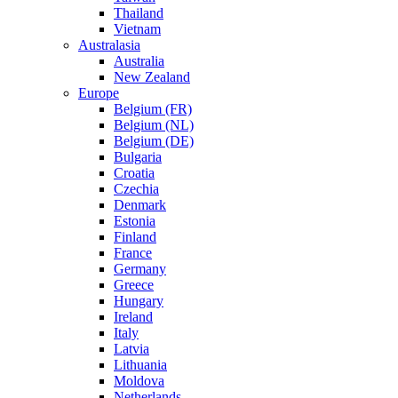
Thailand
Vietnam
Australasia
Australia
New Zealand
Europe
Belgium (FR)
Belgium (NL)
Belgium (DE)
Bulgaria
Croatia
Czechia
Denmark
Estonia
Finland
France
Germany
Greece
Hungary
Ireland
Italy
Latvia
Lithuania
Moldova
Netherlands