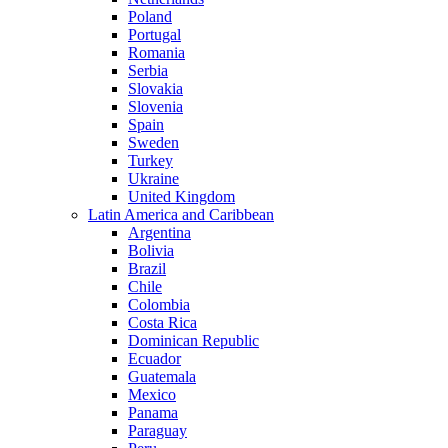
Poland
Portugal
Romania
Serbia
Slovakia
Slovenia
Spain
Sweden
Turkey
Ukraine
United Kingdom
Latin America and Caribbean
Argentina
Bolivia
Brazil
Chile
Colombia
Costa Rica
Dominican Republic
Ecuador
Guatemala
Mexico
Panama
Paraguay