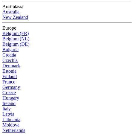
Australasia
Australia
New Zealand
Europe
Belgium (FR)
Belgium (NL)
Belgium (DE)
Bulgaria
Croatia
Czechia
Denmark
Estonia
Finland
France
Germany
Greece
Hungary
Ireland
Italy
Latvia
Lithuania
Moldova
Netherlands