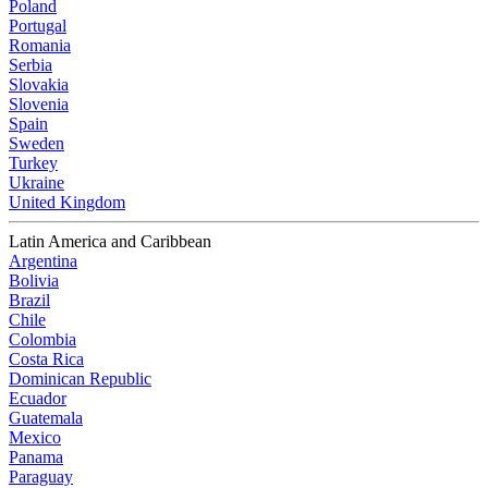
Poland
Portugal
Romania
Serbia
Slovakia
Slovenia
Spain
Sweden
Turkey
Ukraine
United Kingdom
Latin America and Caribbean
Argentina
Bolivia
Brazil
Chile
Colombia
Costa Rica
Dominican Republic
Ecuador
Guatemala
Mexico
Panama
Paraguay