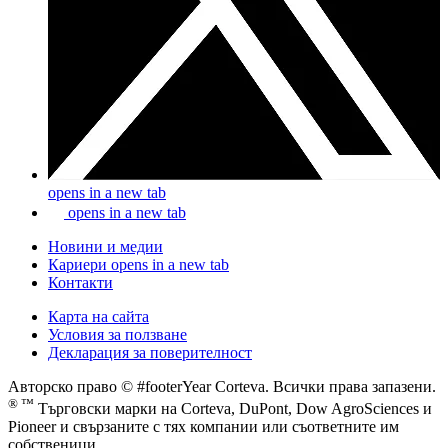
opens in a new tab
opens in a new tab
Новини и медии
Кариери
opens in a new tab
Контакти
Карта на сайта
Условия за ползване
Декларация за поверителност
Авторско право © #footerYear Corteva. Всички права запазени.
® ™
Търговски марки на Corteva, DuPont, Dow AgroSciences и
Pioneer и свързаните с тях компании или съответните им
собственици.