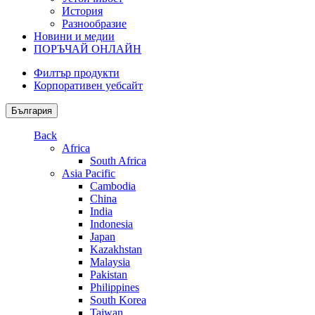
История
Разнообразие
Новини и медии
ПОРЪЧАЙ ОНЛАЙН
Филтър продукти
Корпоративен уебсайт
България
Back
Africa
South Africa
Asia Pacific
Cambodia
China
India
Indonesia
Japan
Kazakhstan
Malaysia
Pakistan
Philippines
South Korea
Taiwan