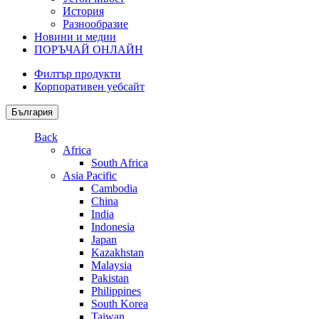
История
Разнообразие
Новини и медии
ПОРЪЧАЙ ОНЛАЙН
Филтър продукти
Корпоративен уебсайт
България
Back
Africa
South Africa
Asia Pacific
Cambodia
China
India
Indonesia
Japan
Kazakhstan
Malaysia
Pakistan
Philippines
South Korea
Taiwan