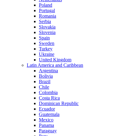
Poland
Portugal
Romania
Serbia
Slovakia
Slovenia
Spain
Sweden
Turkey
Ukraine
United Kingdom
Latin America and Caribbean
Argentina
Bolivia
Brazil
Chile
Colombia
Costa Rica
Dominican Republic
Ecuador
Guatemala
Mexico
Panama
Paraguay