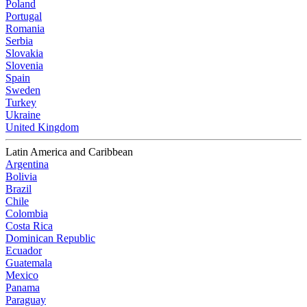
Poland
Portugal
Romania
Serbia
Slovakia
Slovenia
Spain
Sweden
Turkey
Ukraine
United Kingdom
Latin America and Caribbean
Argentina
Bolivia
Brazil
Chile
Colombia
Costa Rica
Dominican Republic
Ecuador
Guatemala
Mexico
Panama
Paraguay