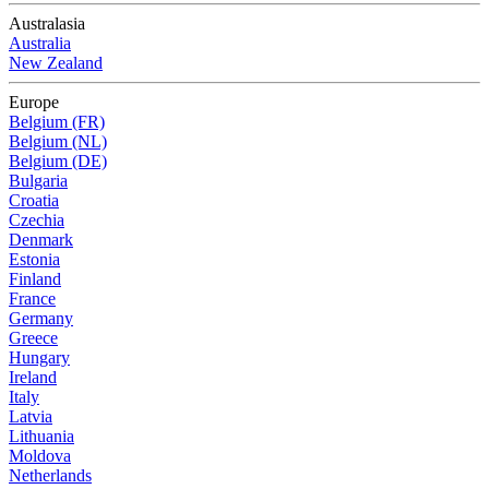
Australasia
Australia
New Zealand
Europe
Belgium (FR)
Belgium (NL)
Belgium (DE)
Bulgaria
Croatia
Czechia
Denmark
Estonia
Finland
France
Germany
Greece
Hungary
Ireland
Italy
Latvia
Lithuania
Moldova
Netherlands