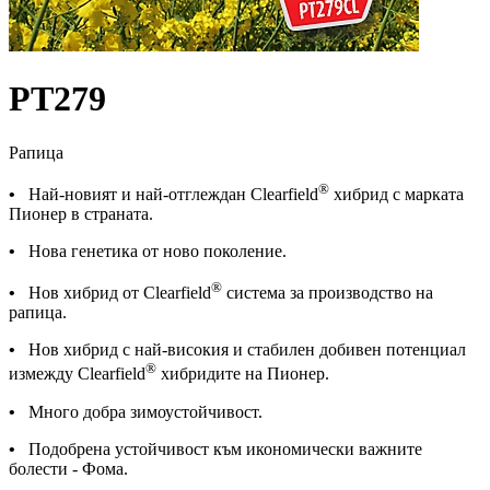
PТ279
Рапица
®
•
Най-новият и най-отглеждан Clearfield
хибрид с марката
Пионер в страната.
•
Нова генетика от ново поколение.
®
•
Нов хибрид от Clearfield
система за производство на
рапица.
•
Нов хибрид с най-високия и стабилен добивен потенциал
®
измежду Clearfield
хибридите на Пионер.
•
Много добра зимоустойчивост.
•
Подобрена устойчивост към икономически важните
болести - Фома.