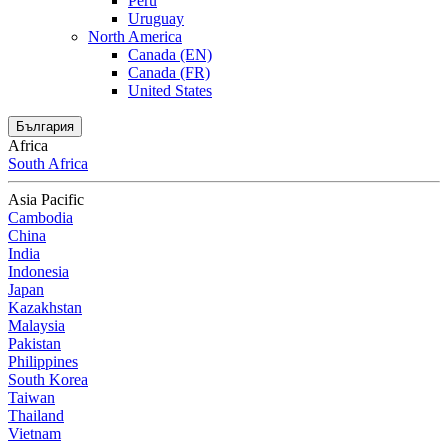
Peru
Uruguay
North America
Canada (EN)
Canada (FR)
United States
България
Africa
South Africa
Asia Pacific
Cambodia
China
India
Indonesia
Japan
Kazakhstan
Malaysia
Pakistan
Philippines
South Korea
Taiwan
Thailand
Vietnam