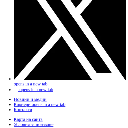
opens in a new tab
opens in a new tab
Новини и медии
Кариери
opens in a new tab
Контакти
Карта на сайта
Условия за ползване