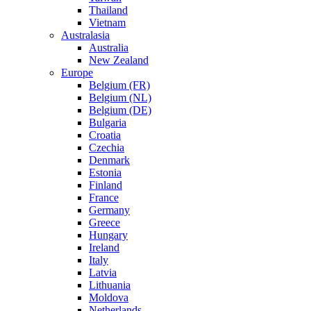
Thailand
Vietnam
Australasia
Australia
New Zealand
Europe
Belgium (FR)
Belgium (NL)
Belgium (DE)
Bulgaria
Croatia
Czechia
Denmark
Estonia
Finland
France
Germany
Greece
Hungary
Ireland
Italy
Latvia
Lithuania
Moldova
Netherlands