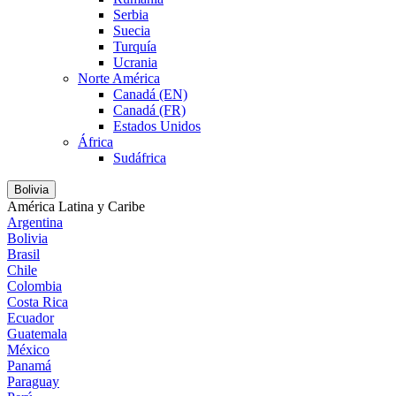
Serbia
Suecia
Turquía
Ucrania
Norte América
Canadá (EN)
Canadá (FR)
Estados Unidos
África
Sudáfrica
Bolivia
América Latina y Caribe
Argentina
Bolivia
Brasil
Chile
Colombia
Costa Rica
Ecuador
Guatemala
México
Panamá
Paraguay