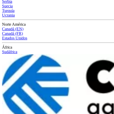
Serbia
Suecia
Turquía
Ucrania
Norte América
Canadá (EN)
Canadá (FR)
Estados Unidos
África
Sudáfrica