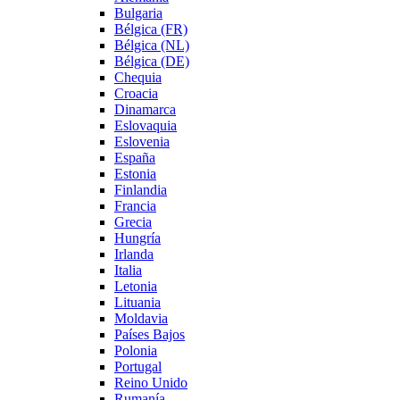
Bulgaria
Bélgica (FR)
Bélgica (NL)
Bélgica (DE)
Chequia
Croacia
Dinamarca
Eslovaquia
Eslovenia
España
Estonia
Finlandia
Francia
Grecia
Hungría
Irlanda
Italia
Letonia
Lituania
Moldavia
Países Bajos
Polonia
Portugal
Reino Unido
Rumanía