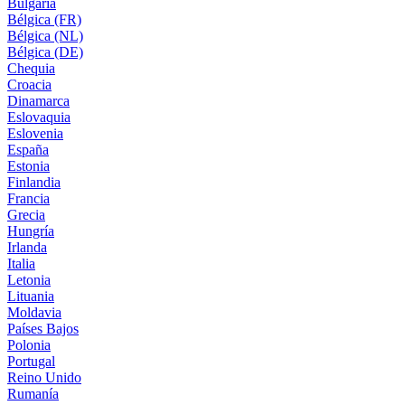
Bulgaria
Bélgica (FR)
Bélgica (NL)
Bélgica (DE)
Chequia
Croacia
Dinamarca
Eslovaquia
Eslovenia
España
Estonia
Finlandia
Francia
Grecia
Hungría
Irlanda
Italia
Letonia
Lituania
Moldavia
Países Bajos
Polonia
Portugal
Reino Unido
Rumanía