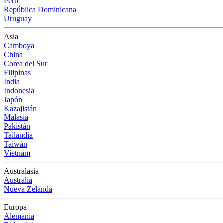
Perú
República Dominicana
Uruguay
Asia
Camboya
China
Corea del Sur
Filipinas
India
Indonesia
Japón
Kazajistán
Malasia
Pakistán
Tailandia
Taiwán
Vietnam
Australasia
Australia
Nueva Zelanda
Europa
Alemania