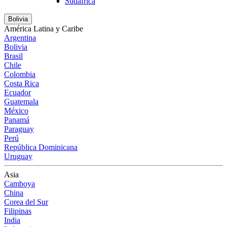
Sudáfrica
Bolivia
América Latina y Caribe
Argentina
Bolivia
Brasil
Chile
Colombia
Costa Rica
Ecuador
Guatemala
México
Panamá
Paraguay
Perú
República Dominicana
Uruguay
Asia
Camboya
China
Corea del Sur
Filipinas
India