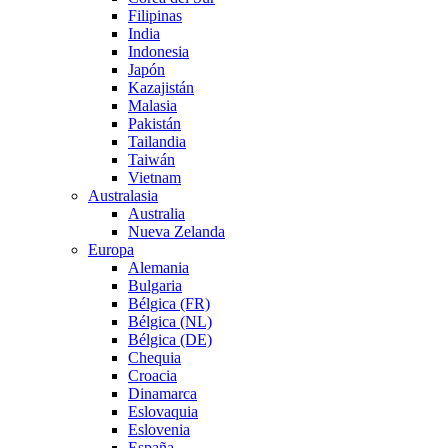
Filipinas
India
Indonesia
Japón
Kazajistán
Malasia
Pakistán
Tailandia
Taiwán
Vietnam
Australasia
Australia
Nueva Zelanda
Europa
Alemania
Bulgaria
Bélgica (FR)
Bélgica (NL)
Bélgica (DE)
Chequia
Croacia
Dinamarca
Eslovaquia
Eslovenia
España