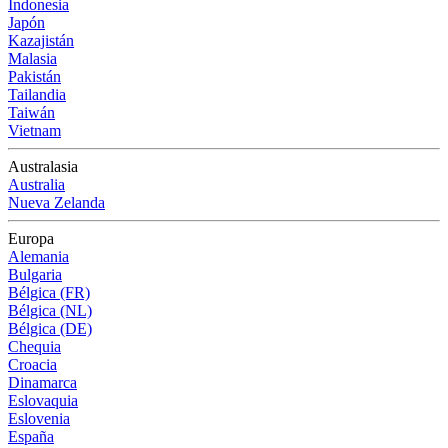
Indonesia
Japón
Kazajistán
Malasia
Pakistán
Tailandia
Taiwán
Vietnam
Australasia
Australia
Nueva Zelanda
Europa
Alemania
Bulgaria
Bélgica (FR)
Bélgica (NL)
Bélgica (DE)
Chequia
Croacia
Dinamarca
Eslovaquia
Eslovenia
España