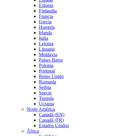
Estonia
Finlandia
Francia
Grecia
Hungría
Irlanda
Italia
Letonia
Lituania
Moldavia
Países Bajos
Polonia
Portugal
Reino Unido
Rumanía
Serbia
Suecia
Turquía
Ucrania
Norte América
Canadá (EN)
Canadá (FR)
Estados Unidos
África