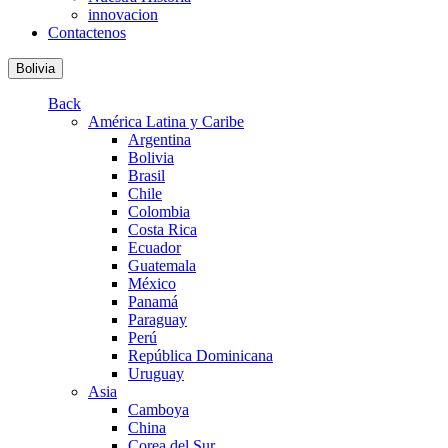
innovacion
Contactenos
Bolivia
Back
América Latina y Caribe
Argentina
Bolivia
Brasil
Chile
Colombia
Costa Rica
Ecuador
Guatemala
México
Panamá
Paraguay
Perú
República Dominicana
Uruguay
Asia
Camboya
China
Corea del Sur