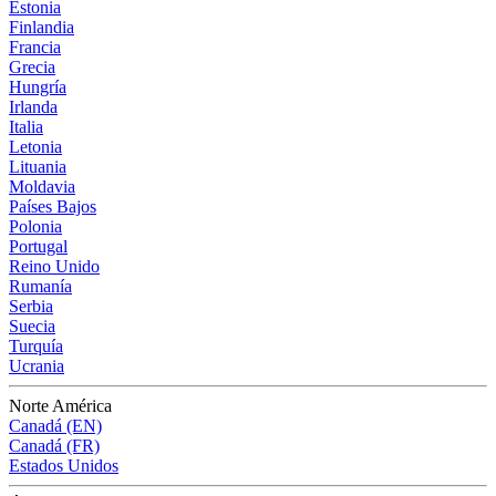
Estonia
Finlandia
Francia
Grecia
Hungría
Irlanda
Italia
Letonia
Lituania
Moldavia
Países Bajos
Polonia
Portugal
Reino Unido
Rumanía
Serbia
Suecia
Turquía
Ucrania
Norte América
Canadá (EN)
Canadá (FR)
Estados Unidos