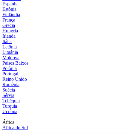
Espanha
Estônia
Finlândia
França
Grécia
Hungria
Irlanda
Itália
Letônia
Lituânia
Moldova
Países Baixos
Polônia
Portugal
Reino Unido
Romênia
Suécia
Sérvia
Tchéquia
Turquia
Ucrânia
África
África do Sul