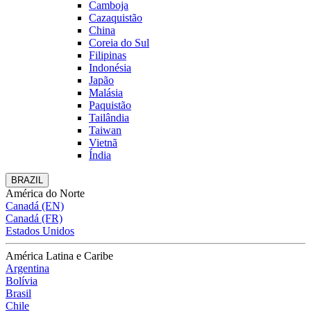
Camboja
Cazaquistão
China
Coreia do Sul
Filipinas
Indonésia
Japão
Malásia
Paquistão
Tailândia
Taiwan
Vietnã
Índia
BRAZIL
América do Norte
Canadá (EN)
Canadá (FR)
Estados Unidos
América Latina e Caribe
Argentina
Bolívia
Brasil
Chile