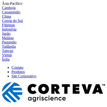
Ásia-Pacífico
Camboja
Cazaquistão
China
Coreia do Sul
Filipinas
Indonésia
Japão
Malásia
Paquistão
Tailândia
Taiwan
Vietnã
Índia
Contato
Produtos
Site Corporativo