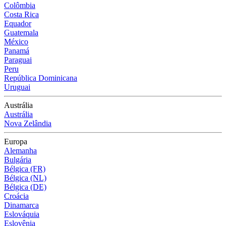
Colômbia
Costa Rica
Equador
Guatemala
México
Panamá
Paraguai
Peru
República Dominicana
Uruguai
Austrália
Austrália
Nova Zelândia
Europa
Alemanha
Bulgária
Bélgica (FR)
Bélgica (NL)
Bélgica (DE)
Croácia
Dinamarca
Eslováquia
Eslovênia