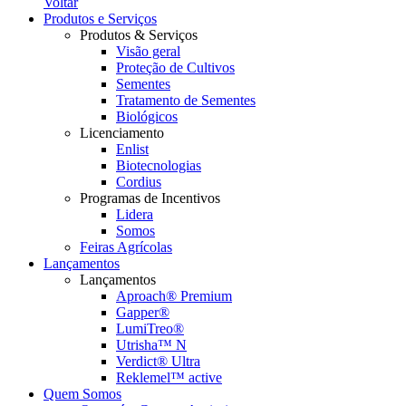
Voltar
Produtos e Serviços
Produtos & Serviços
Visão geral
Proteção de Cultivos
Sementes
Tratamento de Sementes
Biológicos
Licenciamento
Enlist
Biotecnologias
Cordius
Programas de Incentivos
Lidera
Somos
Feiras Agrícolas
Lançamentos
Lançamentos
Aproach® Premium
Gapper®
LumiTreo®
Utrisha™ N
Verdict® Ultra
Reklemel™ active
Quem Somos