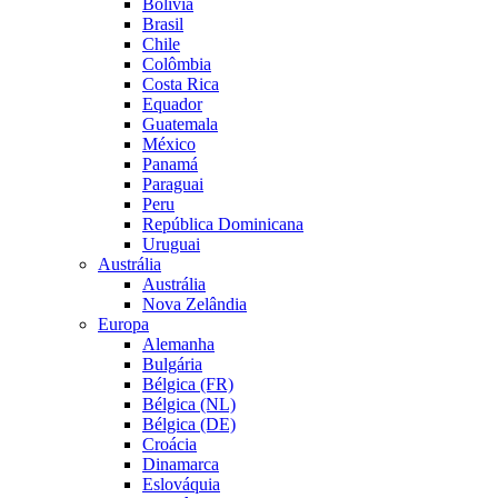
Bolívia
Brasil
Chile
Colômbia
Costa Rica
Equador
Guatemala
México
Panamá
Paraguai
Peru
República Dominicana
Uruguai
Austrália
Austrália
Nova Zelândia
Europa
Alemanha
Bulgária
Bélgica (FR)
Bélgica (NL)
Bélgica (DE)
Croácia
Dinamarca
Eslováquia