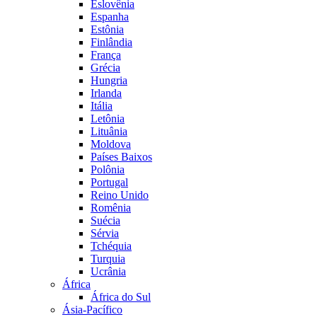
Eslovênia
Espanha
Estônia
Finlândia
França
Grécia
Hungria
Irlanda
Itália
Letônia
Lituânia
Moldova
Países Baixos
Polônia
Portugal
Reino Unido
Romênia
Suécia
Sérvia
Tchéquia
Turquia
Ucrânia
África
África do Sul
Ásia-Pacífico