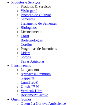
Produtos e Serviços
Produtos & Serviços
Visão geral
Proteção de Cultivos
Sementes
Tratamento de Sementes
Biológicos
Licenciamento
Enlist
Biotecnologias
Cordius
Programas de Incentivos
Lidera
Somos
Feiras Agrícolas
Lançamentos
Lançamentos
Aproach® Premium
Gapper®
LumiTreo®
Utrisha™ N
Verdict® Ultra
Reklemel™ active
Quem Somos
Quem é a Corteva Agriscience