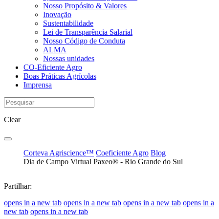
Nosso Propósito & Valores
Inovação
Sustentabilidade
Lei de Transparência Salarial
Nosso Código de Conduta
ALMA
Nossas unidades
CO-Eficiente Agro
Boas Práticas Agrícolas
Imprensa
Clear
Corteva Agriscience™
Coeficiente Agro
Blog
Dia de Campo Virtual Paxeo® - Rio Grande do Sul
Partilhar:
opens in a new tab
opens in a new tab
opens in a new tab
opens in a
new tab
opens in a new tab