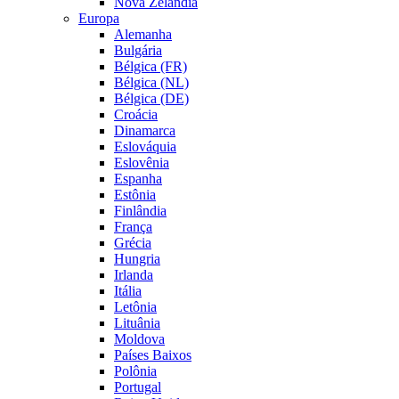
Nova Zelândia
Europa
Alemanha
Bulgária
Bélgica (FR)
Bélgica (NL)
Bélgica (DE)
Croácia
Dinamarca
Eslováquia
Eslovênia
Espanha
Estônia
Finlândia
França
Grécia
Hungria
Irlanda
Itália
Letônia
Lituânia
Moldova
Países Baixos
Polônia
Portugal