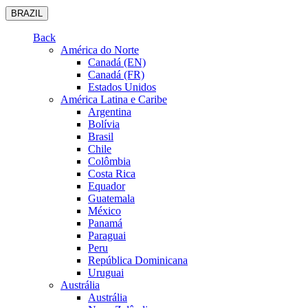
BRAZIL
Back
América do Norte
Canadá (EN)
Canadá (FR)
Estados Unidos
América Latina e Caribe
Argentina
Bolívia
Brasil
Chile
Colômbia
Costa Rica
Equador
Guatemala
México
Panamá
Paraguai
Peru
República Dominicana
Uruguai
Austrália
Austrália