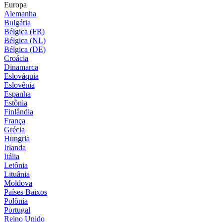
Europa
Alemanha
Bulgária
Bélgica (FR)
Bélgica (NL)
Bélgica (DE)
Croácia
Dinamarca
Eslováquia
Eslovênia
Espanha
Estônia
Finlândia
França
Grécia
Hungria
Irlanda
Itália
Letônia
Lituânia
Moldova
Países Baixos
Polônia
Portugal
Reino Unido