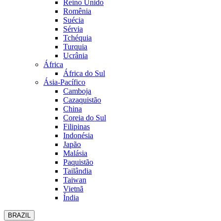
Reino Unido
Romênia
Suécia
Sérvia
Tchéquia
Turquia
Ucrânia
África
África do Sul
Ásia-Pacífico
Camboja
Cazaquistão
China
Coreia do Sul
Filipinas
Indonésia
Japão
Malásia
Paquistão
Tailândia
Taiwan
Vietnã
Índia
BRAZIL