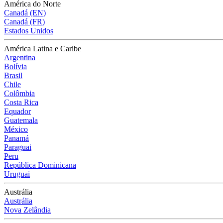
América do Norte
Canadá (EN)
Canadá (FR)
Estados Unidos
América Latina e Caribe
Argentina
Bolívia
Brasil
Chile
Colômbia
Costa Rica
Equador
Guatemala
México
Panamá
Paraguai
Peru
República Dominicana
Uruguai
Austrália
Austrália
Nova Zelândia