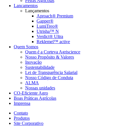
Feiras Agrícolas
Lançamentos
Lançamentos
Aproach® Premium
Gapper®
LumiTreo®
Utrisha™ N
Verdict® Ultra
Reklemel™ active
Quem Somos
Quem é a Corteva Agriscience
Nosso Propósito & Valores
Inovação
Sustentabilidade
Lei de Transparência Salarial
Nosso Código de Conduta
ALMA
Nossas unidades
CO-Eficiente Agro
Boas Práticas Agrícolas
Imprensa
Contato
Produtos
Site Corporativo