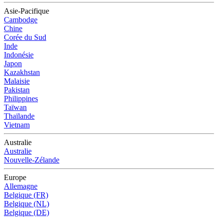
Asie-Pacifique
Cambodge
Chine
Corée du Sud
Inde
Indonésie
Japon
Kazakhstan
Malaisie
Pakistan
Philippines
Taïwan
Thaïlande
Vietnam
Australie
Australie
Nouvelle-Zélande
Europe
Allemagne
Belgique (FR)
Belgique (NL)
Belgique (DE)