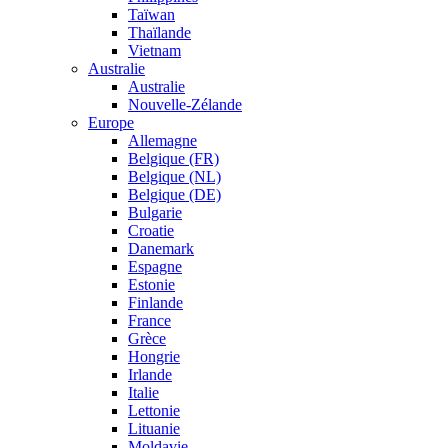
Taïwan
Thaïlande
Vietnam
Australie
Australie
Nouvelle-Zélande
Europe
Allemagne
Belgique (FR)
Belgique (NL)
Belgique (DE)
Bulgarie
Croatie
Danemark
Espagne
Estonie
Finlande
France
Grèce
Hongrie
Irlande
Italie
Lettonie
Lituanie
Moldavie