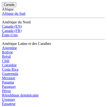
Canada
Afrique
Afrique du Sud
Amérique du Nord
Canada (EN)
Canada (FR)
États-Unis
Amérique Latine et des Caraïbes
Argentine
Bolivie
Brésil
Chili
Colombie
Costa Rica
Guatemala
Mexique
Panama
Paraguay
Pérou
République dominicaine
Uruguay
Équateur