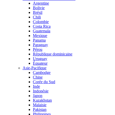
Argentine
Bolivie
Brésil
Chili
Colombie
Costa Rica
Guatemala
Mexique
Panama
Paraguay
Pérou
République dominicaine
Uruguay
Équateur
Asie-Pacifique
Cambodge
Chine
Corée du Sud
Inde
Indonésie
Japon
Kazakhstan
Malaisie
Pakistan
Philippines