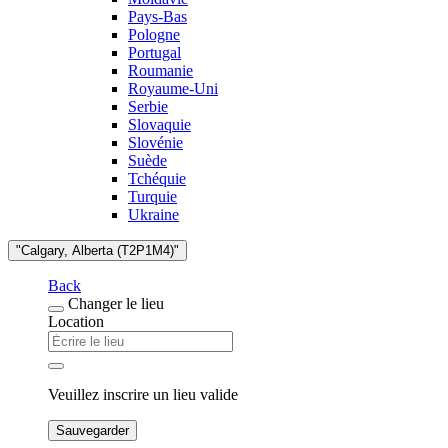
Pays-Bas
Pologne
Portugal
Roumanie
Royaume-Uni
Serbie
Slovaquie
Slovénie
Suède
Tchéquie
Turquie
Ukraine
"Calgary, Alberta (T2P1M4)"
Back
Changer le lieu
Location
Veuillez inscrire un lieu valide
Sauvegarder