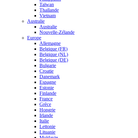
Taïwan
Thaïlande
Vietnam
Australie
Australie
Nouvelle-Zélande
Europe
Allemagne
Belgique (FR)
Belgique (NL)
Belgique (DE)
Bulgarie
Croatie
Danemark
Espagne
Estonie
Finlande
France
Grèce
Hongrie
Irlande
Italie
Lettonie
Lituanie
Moldavie