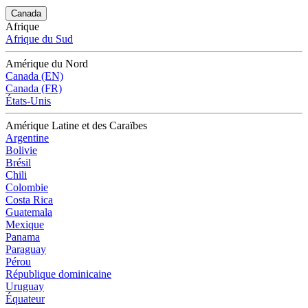
Canada
Afrique
Afrique du Sud
Amérique du Nord
Canada (EN)
Canada (FR)
États-Unis
Amérique Latine et des Caraïbes
Argentine
Bolivie
Brésil
Chili
Colombie
Costa Rica
Guatemala
Mexique
Panama
Paraguay
Pérou
République dominicaine
Uruguay
Équateur