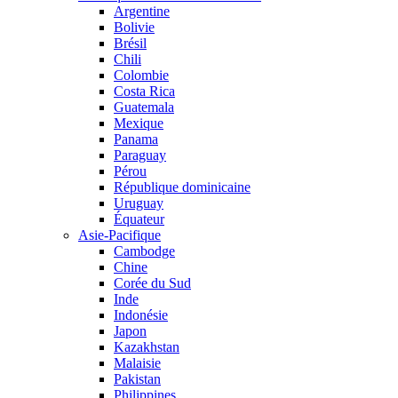
Argentine
Bolivie
Brésil
Chili
Colombie
Costa Rica
Guatemala
Mexique
Panama
Paraguay
Pérou
République dominicaine
Uruguay
Équateur
Asie-Pacifique
Cambodge
Chine
Corée du Sud
Inde
Indonésie
Japon
Kazakhstan
Malaisie
Pakistan
Philippines