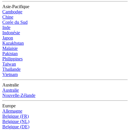
Asie-Pacifique
Cambodge
Chine
Corée du Sud
Inde
Indonésie
Japon
Kazakhstan
Malaisie
Pakistan
Philippines
Taïwan
Thaïlande
Vietnam
Australie
Australie
Nouvelle-Zélande
Europe
Allemagne
Belgique (FR)
Belgique (NL)
Belgique (DE)