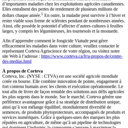
d’importantes maladies chez les exploitations agricoles canadiennes.
Elles entraînent des pertes de rendement de plusieurs millions de
1
dollars chaque année.
En outre, la maladie peut survivre à l’hiver et
rester viable sous forme de sclérotes pendant de nombreuses années.
Ainsi, elle possède le potentiel d’affecter d’autres cultures à feuilles
larges, y compris les légumineuses, les tournesols et la moutarde.
Afin d’apprendre comment le fongicide Viatude peut gérer
efficacement les maladies dans votre culture, veuillez contacter le
représentant Corteva Agriscience de votre région, ou visitez notre
site Web à l’adresse :
https://www.corteva.ca/fr/a-propos-de/centre-
des-medias.html
À propos de Corteva
Corteva, Inc. (NYSE : CTVA) est une société agricole mondiale
cotée en bourse. Elle combine innovation de pointe, engagement à
fort contenu humain avec les clients et exécution opérationnelle. Le
tout afin de livrer de façon rentable des solutions aux défis agricoles
les plus urgents dans le monde. Sur le marché, Corteva génère une
préférence avantageuse grâce à sa stratégie de distribution unique,
ainsi qu’à son mélange équilibré, mondialement diversifié de
semences, de produits phytoprotecteurs, accompagnés de produits et
services numériques. Grâce à quelques-unes des marques les plus
réputées en agriculture, de même qu’à un pipeline de technologies
qui dominent l’industrie, la compagnie s’engage à maximiser la