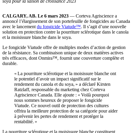
soya pour la saison de croissance 2023
CALGARY, AB. Le 6 mars 2023
— Corteva Agriscience a
annoncé l’élargissement de son portefeuille de fongicides au Canada
avec le lancement
du fongicide Viatude™
. Il s’agit d’une nouvelle
solution en protection contre la pourriture sclérotique dans le canola
et la moisissure blanche dans le soya.
Le fongicide Viatude offre de multiples modes d’action de gestion
de la résistance. Sa combinaison unique de deux matières actives
très efficaces, dont Onmira™, fournit une couverture complète et
durable.
« La pourriture sclérotique et la moisissure blanche ont
le potentiel d’avoir un impact significatif sur le
rendement du canola et du soya, » a déclaré Kirsten
Ratzlaff, responsable du marketing chez Corteva
Agriscience Canada. Elle ajoute : « Voilà pourquoi
nous sommes heureux de proposer le fongicide
Viatude. Ce nouvel outil de protection des cultures
offrira la meilleure protection de sa catégorie pour aider
à prévenir les pertes de rendement et protéger la
rentabilité. »
La pourriture sclérotique et la moisissure blanche constituent