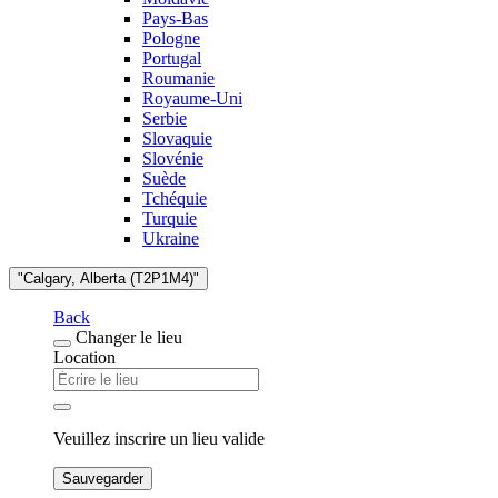
Pays-Bas
Pologne
Portugal
Roumanie
Royaume-Uni
Serbie
Slovaquie
Slovénie
Suède
Tchéquie
Turquie
Ukraine
"Calgary, Alberta (T2P1M4)"
Back
Changer le lieu
Location
Veuillez inscrire un lieu valide
Sauvegarder