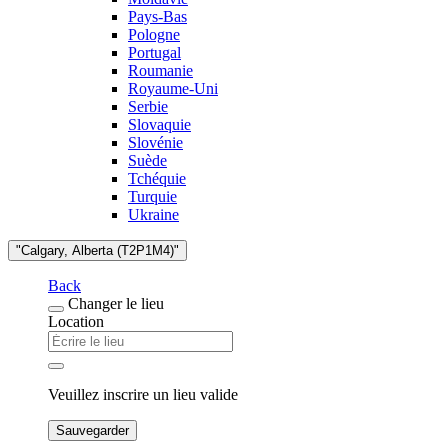
Pays-Bas
Pologne
Portugal
Roumanie
Royaume-Uni
Serbie
Slovaquie
Slovénie
Suède
Tchéquie
Turquie
Ukraine
"Calgary, Alberta (T2P1M4)"
Back
Changer le lieu
Location
Veuillez inscrire un lieu valide
Sauvegarder