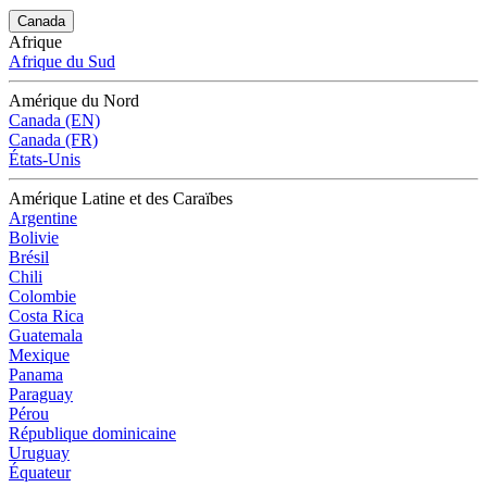
Canada
Afrique
Afrique du Sud
Amérique du Nord
Canada (EN)
Canada (FR)
États-Unis
Amérique Latine et des Caraïbes
Argentine
Bolivie
Brésil
Chili
Colombie
Costa Rica
Guatemala
Mexique
Panama
Paraguay
Pérou
République dominicaine
Uruguay
Équateur