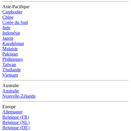
Asie-Pacifique
Cambodge
Chine
Corée du Sud
Inde
Indonésie
Japon
Kazakhstan
Malaisie
Pakistan
Philippines
Taïwan
Thaïlande
Vietnam
Australie
Australie
Nouvelle-Zélande
Europe
Allemagne
Belgique (FR)
Belgique (NL)
Belgique (DE)