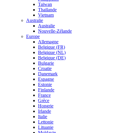
Taïwan
Thaïlande
Vietnam
Australie
Australie
Nouvelle-Zélande
Europe
Allemagne
Belgique (FR)
Belgique (NL)
Belgique (DE)
Bulgarie
Croatie
Danemark
Espagne
Estonie
Finlande
France
Grèce
Hongrie
Irlande
Italie
Lettonie
Lituanie
Moldavie