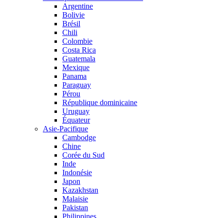
Argentine
Bolivie
Brésil
Chili
Colombie
Costa Rica
Guatemala
Mexique
Panama
Paraguay
Pérou
République dominicaine
Uruguay
Équateur
Asie-Pacifique
Cambodge
Chine
Corée du Sud
Inde
Indonésie
Japon
Kazakhstan
Malaisie
Pakistan
Philippines