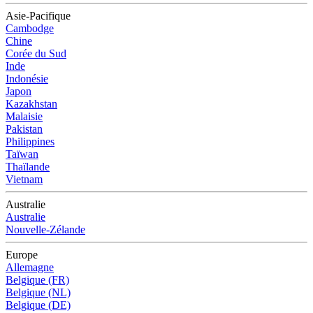
Asie-Pacifique
Cambodge
Chine
Corée du Sud
Inde
Indonésie
Japon
Kazakhstan
Malaisie
Pakistan
Philippines
Taïwan
Thaïlande
Vietnam
Australie
Australie
Nouvelle-Zélande
Europe
Allemagne
Belgique (FR)
Belgique (NL)
Belgique (DE)