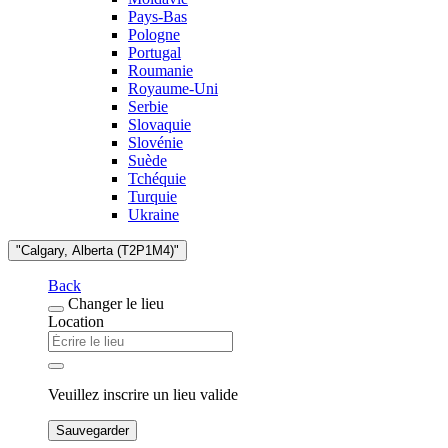
Pays-Bas
Pologne
Portugal
Roumanie
Royaume-Uni
Serbie
Slovaquie
Slovénie
Suède
Tchéquie
Turquie
Ukraine
"Calgary, Alberta (T2P1M4)"
Back
Changer le lieu
Location
Veuillez inscrire un lieu valide
Sauvegarder