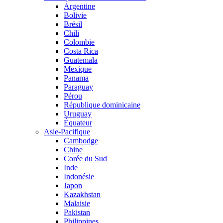
Argentine
Bolivie
Brésil
Chili
Colombie
Costa Rica
Guatemala
Mexique
Panama
Paraguay
Pérou
République dominicaine
Uruguay
Équateur
Asie-Pacifique
Cambodge
Chine
Corée du Sud
Inde
Indonésie
Japon
Kazakhstan
Malaisie
Pakistan
Philippines