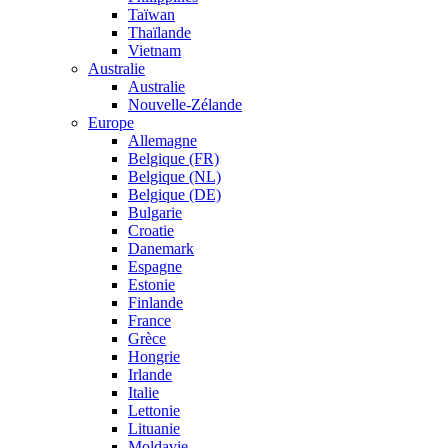
Taïwan
Thaïlande
Vietnam
Australie
Australie
Nouvelle-Zélande
Europe
Allemagne
Belgique (FR)
Belgique (NL)
Belgique (DE)
Bulgarie
Croatie
Danemark
Espagne
Estonie
Finlande
France
Grèce
Hongrie
Irlande
Italie
Lettonie
Lituanie
Moldavie