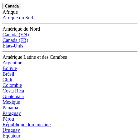
Canada
Afrique
Afrique du Sud
Amérique du Nord
Canada (EN)
Canada (FR)
États-Unis
Amérique Latine et des Caraïbes
Argentine
Bolivie
Brésil
Chili
Colombie
Costa Rica
Guatemala
Mexique
Panama
Paraguay
Pérou
République dominicaine
Uruguay
Équateur