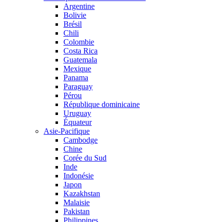
Argentine
Bolivie
Brésil
Chili
Colombie
Costa Rica
Guatemala
Mexique
Panama
Paraguay
Pérou
République dominicaine
Uruguay
Équateur
Asie-Pacifique
Cambodge
Chine
Corée du Sud
Inde
Indonésie
Japon
Kazakhstan
Malaisie
Pakistan
Philippines