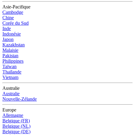
Asie-Pacifique
Cambodge
Chine
Corée du Sud
Inde
Indonésie
Japon
Kazakhstan
Malaisie
Pakistan
Philippines
Taïwan
Thaïlande
Vietnam
Australie
Australie
Nouvelle-Zélande
Europe
Allemagne
Belgique (FR)
Belgique (NL)
Belgique (DE)