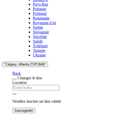
Pays-Bas
Pologne
Portugal
Roumanie
Royaume-Uni
Serbie
Slovaquie
Slovénie
Suède
Tchéquie
Turquie
Ukraine
"Calgary, Alberta (T2P1M4)"
Back
Changer le lieu
Location
Veuillez inscrire un lieu valide
Sauvegarder