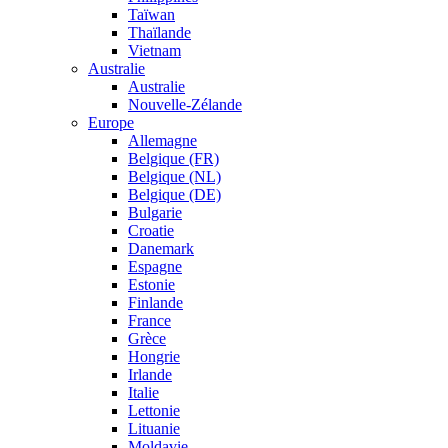
Taïwan
Thaïlande
Vietnam
Australie
Australie
Nouvelle-Zélande
Europe
Allemagne
Belgique (FR)
Belgique (NL)
Belgique (DE)
Bulgarie
Croatie
Danemark
Espagne
Estonie
Finlande
France
Grèce
Hongrie
Irlande
Italie
Lettonie
Lituanie
Moldavie