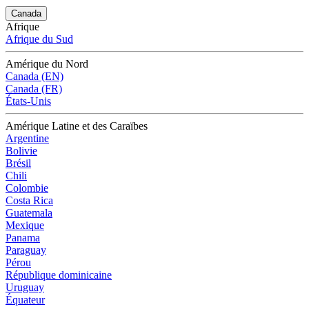
Canada
Afrique
Afrique du Sud
Amérique du Nord
Canada (EN)
Canada (FR)
États-Unis
Amérique Latine et des Caraïbes
Argentine
Bolivie
Brésil
Chili
Colombie
Costa Rica
Guatemala
Mexique
Panama
Paraguay
Pérou
République dominicaine
Uruguay
Équateur