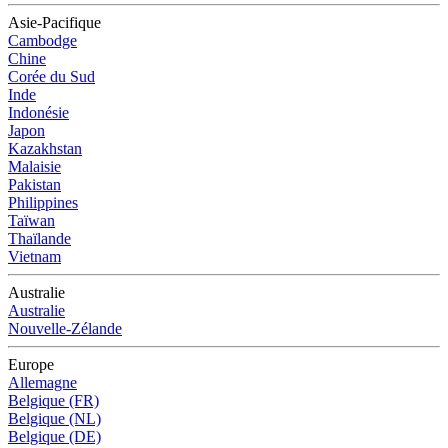
Asie-Pacifique
Cambodge
Chine
Corée du Sud
Inde
Indonésie
Japon
Kazakhstan
Malaisie
Pakistan
Philippines
Taïwan
Thaïlande
Vietnam
Australie
Australie
Nouvelle-Zélande
Europe
Allemagne
Belgique (FR)
Belgique (NL)
Belgique (DE)