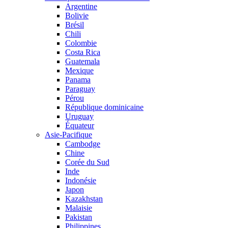
Argentine
Bolivie
Brésil
Chili
Colombie
Costa Rica
Guatemala
Mexique
Panama
Paraguay
Pérou
République dominicaine
Uruguay
Équateur
Asie-Pacifique
Cambodge
Chine
Corée du Sud
Inde
Indonésie
Japon
Kazakhstan
Malaisie
Pakistan
Philippines