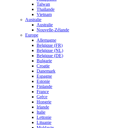
Taïwan
Thaïlande
Vietnam
Australie
Australie
Nouvelle-Zélande
Europe
Allemagne
Belgique (FR)
Belgique (NL)
Belgique (DE)
Bulgarie
Croatie
Danemark
Espagne
Estonie
Finlande
France
Grèce
Hongrie
Irlande
Italie
Lettonie
Lituanie
Moldavie