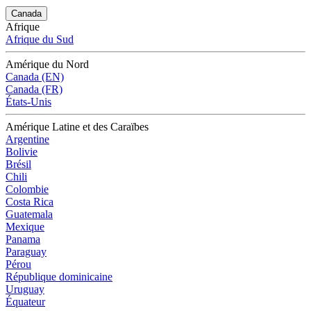
Canada
Afrique
Afrique du Sud
Amérique du Nord
Canada (EN)
Canada (FR)
États-Unis
Amérique Latine et des Caraïbes
Argentine
Bolivie
Brésil
Chili
Colombie
Costa Rica
Guatemala
Mexique
Panama
Paraguay
Pérou
République dominicaine
Uruguay
Équateur