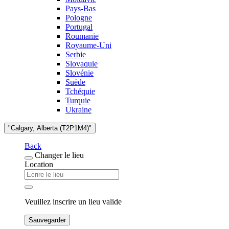
Pays-Bas
Pologne
Portugal
Roumanie
Royaume-Uni
Serbie
Slovaquie
Slovénie
Suède
Tchéquie
Turquie
Ukraine
"Calgary, Alberta (T2P1M4)"
Back
Changer le lieu
Location
Veuillez inscrire un lieu valide
Sauvegarder