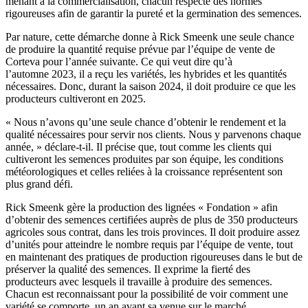
menant à la commercialisation, chacun respecte des normes
rigoureuses afin de garantir la pureté et la germination des semences.
Par nature, cette démarche donne à Rick Smeenk une seule chance
de produire la quantité requise prévue par l’équipe de vente de
Corteva pour l’année suivante. Ce qui veut dire qu’à
l’automne 2023, il a reçu les variétés, les hybrides et les quantités
nécessaires. Donc, durant la saison 2024, il doit produire ce que les
producteurs cultiveront en 2025.
« Nous n’avons qu’une seule chance d’obtenir le rendement et la
qualité nécessaires pour servir nos clients. Nous y parvenons chaque
année, » déclare-t-il. Il précise que, tout comme les clients qui
cultiveront les semences produites par son équipe, les conditions
météorologiques et celles reliées à la croissance représentent son
plus grand défi.
Rick Smeenk gère la production des lignées « Fondation » afin
d’obtenir des semences certifiées auprès de plus de 350 producteurs
agricoles sous contrat, dans les trois provinces. Il doit produire assez
d’unités pour atteindre le nombre requis par l’équipe de vente, tout
en maintenant des pratiques de production rigoureuses dans le but de
préserver la qualité des semences. Il exprime la fierté des
producteurs avec lesquels il travaille à produire des semences.
Chacun est reconnaissant pour la possibilité de voir comment une
variété se comporte, un an avant sa venue sur le marché.