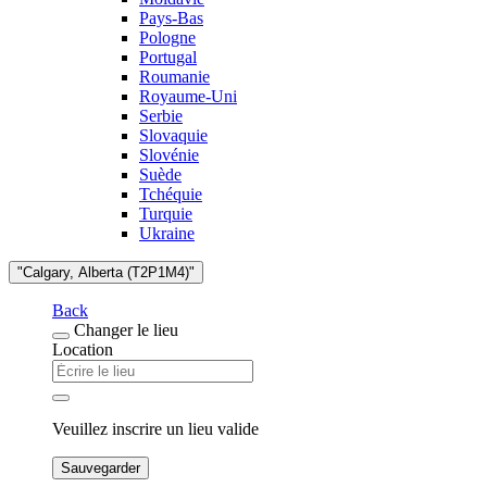
Pays-Bas
Pologne
Portugal
Roumanie
Royaume-Uni
Serbie
Slovaquie
Slovénie
Suède
Tchéquie
Turquie
Ukraine
"Calgary, Alberta (T2P1M4)"
Back
Changer le lieu
Location
Veuillez inscrire un lieu valide
Sauvegarder