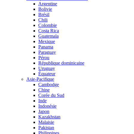
Argentine
Bolivie
Brésil
Chili
Colombie
Costa Rica
Guatemala
Mexique
Panama
Paraguay
Pérou
République dominicaine
Uruguay
Équateur
Asie-Pacifique
Cambodge
Chine
Corée du Sud
Inde
Indonésie
Japon
Kazakhstan
Malaisie
Pakistan
Philippines