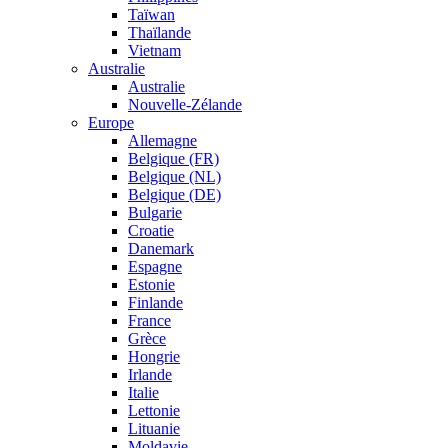
Taïwan
Thaïlande
Vietnam
Australie
Australie
Nouvelle-Zélande
Europe
Allemagne
Belgique (FR)
Belgique (NL)
Belgique (DE)
Bulgarie
Croatie
Danemark
Espagne
Estonie
Finlande
France
Grèce
Hongrie
Irlande
Italie
Lettonie
Lituanie
Moldavie