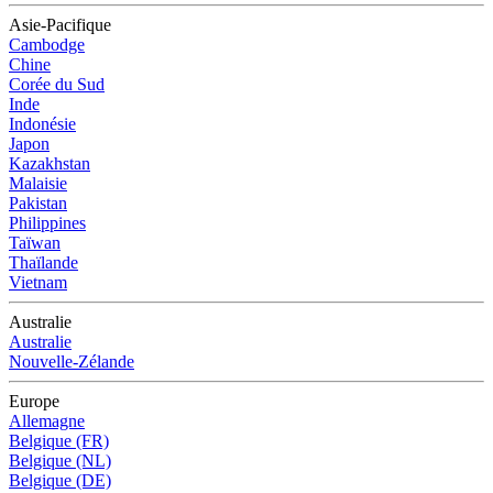
Asie-Pacifique
Cambodge
Chine
Corée du Sud
Inde
Indonésie
Japon
Kazakhstan
Malaisie
Pakistan
Philippines
Taïwan
Thaïlande
Vietnam
Australie
Australie
Nouvelle-Zélande
Europe
Allemagne
Belgique (FR)
Belgique (NL)
Belgique (DE)