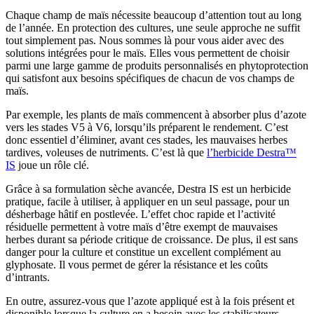
Chaque champ de maïs nécessite beaucoup d’attention tout au long
de l’année. En protection des cultures, une seule approche ne suffit
tout simplement pas. Nous sommes là pour vous aider avec des
solutions intégrées pour le maïs. Elles vous permettent de choisir
parmi une large gamme de produits personnalisés en phytoprotection
qui satisfont aux besoins spécifiques de chacun de vos champs de
maïs.
Par exemple, les plants de maïs commencent à absorber plus d’azote
vers les stades V5 à V6, lorsqu’ils préparent le rendement. C’est
donc essentiel d’éliminer, avant ces stades, les mauvaises herbes
tardives, voleuses de nutriments. C’est là que
l’herbicide Destra™
IS
joue un rôle clé.
Grâce à sa formulation sèche avancée, Destra IS est un herbicide
pratique, facile à utiliser, à appliquer en un seul passage, pour un
désherbage hâtif en postlevée. L’effet choc rapide et l’activité
résiduelle permettent à votre maïs d’être exempt de mauvaises
herbes durant sa période critique de croissance. De plus, il est sans
danger pour la culture et constitue un excellent complément au
glyphosate. Il vous permet de gérer la résistance et les coûts
d’intrants.
En outre, assurez-vous que l’azote appliqué est à la fois présent et
disponible lorsque la culture en a besoin avec les stabilisateurs