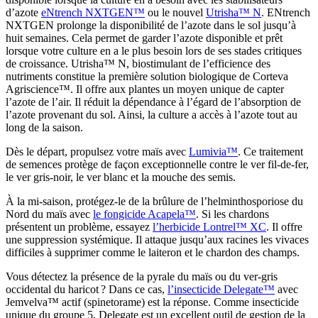
d’azote
eNtrench NXTGEN™
ou le nouvel
Utrisha™ N
. ENtrench
NXTGEN prolonge la disponibilité de l’azote dans le sol jusqu’à
huit semaines. Cela permet de garder l’azote disponible et prêt
lorsque votre culture en a le plus besoin lors de ses stades critiques
de croissance. Utrisha™ N, biostimulant de l’efficience des
nutriments constitue la première solution biologique de Corteva
Agriscience™. Il offre aux plantes un moyen unique de capter
l’azote de l’air. Il réduit la dépendance à l’égard de l’absorption de
l’azote provenant du sol. Ainsi, la culture a accès à l’azote tout au
long de la saison.
Dès le départ, propulsez votre maïs avec
Lumivia™
. Ce traitement
de semences protège de façon exceptionnelle contre le ver fil-de-fer,
le ver gris-noir, le ver blanc et la mouche des semis.
À la mi-saison, protégez-le de la brûlure de l’helminthosporiose du
Nord du maïs avec
le fongicide Acapela™
. Si les chardons
présentent un problème, essayez
l’herbicide Lontrel™ XC
. Il offre
une suppression systémique. Il attaque jusqu’aux racines les vivaces
difficiles à supprimer comme le laiteron et le chardon des champs.
Vous détectez la présence de la pyrale du maïs ou du ver-gris
occidental du haricot ? Dans ce cas,
l’insecticide Delegate™
avec
Jemvelva™ actif (spinetorame) est la réponse. Comme insecticide
unique du groupe 5, Delegate est un excellent outil de gestion de la