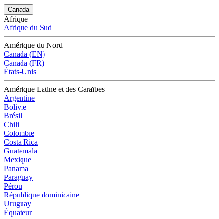
Canada
Afrique
Afrique du Sud
Amérique du Nord
Canada (EN)
Canada (FR)
États-Unis
Amérique Latine et des Caraïbes
Argentine
Bolivie
Brésil
Chili
Colombie
Costa Rica
Guatemala
Mexique
Panama
Paraguay
Pérou
République dominicaine
Uruguay
Équateur