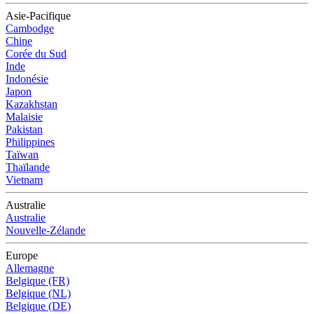
Asie-Pacifique
Cambodge
Chine
Corée du Sud
Inde
Indonésie
Japon
Kazakhstan
Malaisie
Pakistan
Philippines
Taïwan
Thaïlande
Vietnam
Australie
Australie
Nouvelle-Zélande
Europe
Allemagne
Belgique (FR)
Belgique (NL)
Belgique (DE)