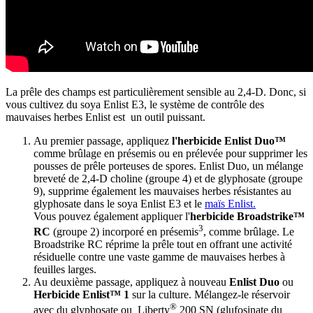
La prêle des champs est particulièrement sensible au 2,4-D. Donc, si
vous cultivez du soya Enlist E3, le système de contrôle des
mauvaises herbes Enlist est un outil puissant.
Au premier passage, appliquez
l'herbicide Enlist Duo™
comme brûlage en présemis ou en prélevée pour supprimer les
pousses de prêle porteuses de spores. Enlist Duo, un mélange
breveté de 2,4-D choline (groupe 4) et de glyphosate (groupe
9), supprime également les mauvaises herbes résistantes au
glyphosate dans le soya Enlist E3 et le
maïs Enlist.
Vous pouvez également appliquer l'
herbicide Broadstrike™
3
RC
(groupe 2) incorporé en présemis
, comme brûlage. Le
Broadstrike RC réprime la prêle tout en offrant une activité
résiduelle contre une vaste gamme de mauvaises herbes à
feuilles larges.
Au deuxième passage, appliquez à nouveau
Enlist Duo
ou
Herbicide Enlist™ 1
sur la culture. Mélangez-le réservoir
®
avec du glyphosate ou Liberty
200 SN (glufosinate du