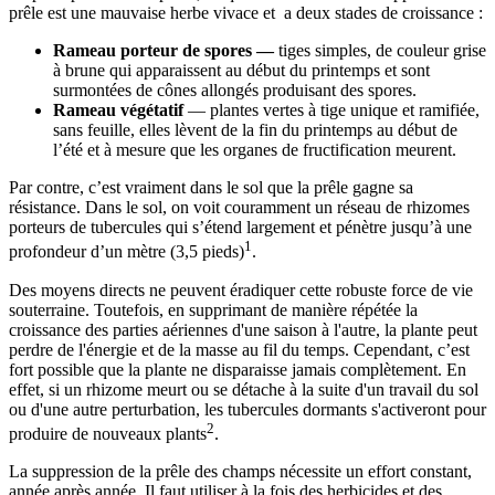
prêle est une mauvaise herbe vivace et a deux stades de croissance :
Rameau porteur de spores —
tiges simples, de couleur grise
à brune qui apparaissent au début du printemps et sont
surmontées de cônes allongés produisant des spores.
Rameau végétatif
— plantes vertes à tige unique et ramifiée,
sans feuille, elles lèvent de la fin du printemps au début de
l’été et à mesure que les organes de fructification meurent.
Par contre, c’est vraiment dans le sol que la prêle gagne sa
résistance. Dans le sol, on voit couramment un réseau de rhizomes
porteurs de tubercules qui s’étend largement et pénètre jusqu’à une
1
profondeur d’un mètre (3,5 pieds)
.
Des moyens directs ne peuvent éradiquer cette robuste force de vie
souterraine. Toutefois, en supprimant de manière répétée la
croissance des parties aériennes d'une saison à l'autre, la plante peut
perdre de l'énergie et de la masse au fil du temps. Cependant, c’est
fort possible que la plante ne disparaisse jamais complètement. En
effet, si un rhizome meurt ou se détache à la suite d'un travail du sol
ou d'une autre perturbation, les tubercules dormants s'activeront pour
2
produire de nouveaux plants
.
La suppression de la prêle des champs nécessite un effort constant,
année après année. Il faut utiliser à la fois des herbicides et des