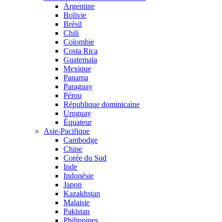
Argentine
Bolivie
Brésil
Chili
Colombie
Costa Rica
Guatemala
Mexique
Panama
Paraguay
Pérou
République dominicaine
Uruguay
Équateur
Asie-Pacifique
Cambodge
Chine
Corée du Sud
Inde
Indonésie
Japon
Kazakhstan
Malaisie
Pakistan
Philippines