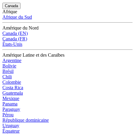
Canada
Afrique
Afrique du Sud
Amérique du Nord
Canada (EN)
Canada (FR)
États-Unis
Amérique Latine et des Caraïbes
Argentine
Bolivie
Brésil
Chili
Colombie
Costa Rica
Guatemala
Mexique
Panama
Paraguay
Pérou
République dominicaine
Uruguay
Équateur