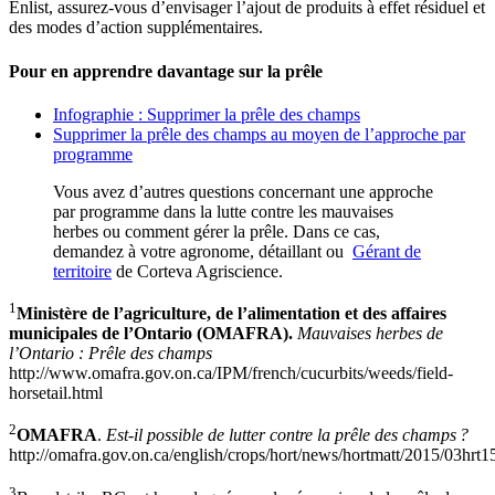
Enlist, assurez-vous d’envisager l’ajout de produits à effet résiduel et
des modes d’action supplémentaires.
Pour en apprendre davantage sur la prêle
Infographie : Supprimer la prêle des champs
Supprimer la prêle des champs au moyen de l’approche par
programme
Vous avez d’autres questions concernant une approche
par programme dans la lutte contre les mauvaises
herbes ou comment gérer la prêle. Dans ce cas,
demandez à votre agronome, détaillant ou
Gérant de
territoire
de Corteva Agriscience.
1
Ministère de l’agriculture, de l’alimentation et des affaires
municipales de l’Ontario (OMAFRA).
Mauvaises herbes de
l’Ontario : Prêle des champs
http://www.omafra.gov.on.ca/IPM/french/cucurbits/weeds/field-
horsetail.html
2
OMAFRA
.
Est-il possible de lutter contre la prêle des champs ?
http://omafra.gov.on.ca/english/crops/hort/news/hortmatt/2015/03hrt
3