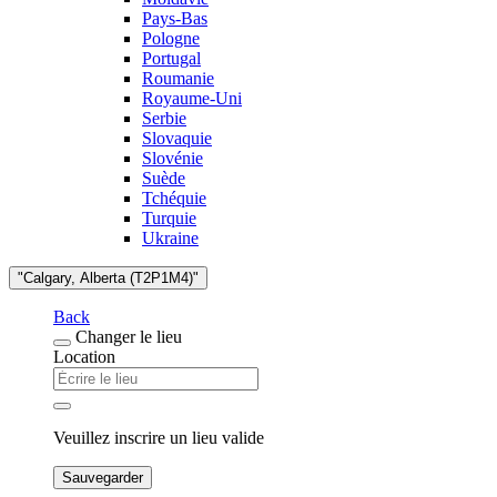
Pays-Bas
Pologne
Portugal
Roumanie
Royaume-Uni
Serbie
Slovaquie
Slovénie
Suède
Tchéquie
Turquie
Ukraine
"Calgary, Alberta (T2P1M4)"
Back
Changer le lieu
Location
Veuillez inscrire un lieu valide
Sauvegarder