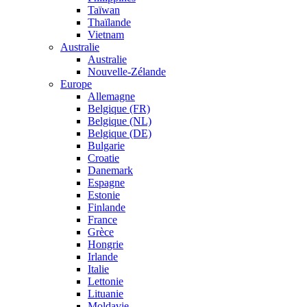
Taïwan
Thaïlande
Vietnam
Australie
Australie
Nouvelle-Zélande
Europe
Allemagne
Belgique (FR)
Belgique (NL)
Belgique (DE)
Bulgarie
Croatie
Danemark
Espagne
Estonie
Finlande
France
Grèce
Hongrie
Irlande
Italie
Lettonie
Lituanie
Moldavie