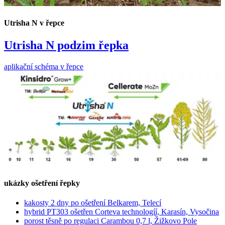
Utrisha N v řepce
Utrisha N podzim řepka
aplikační schéma v řepce
ukázky ošetření řepky
kakosty 2 dny po ošetření Belkarem, Telecí
hybrid PT303 ošetřen Corteva technologíí, Karasín, Vysočina
porost těsně po regulaci Carambou 0,7 l, Žižkovo Pole