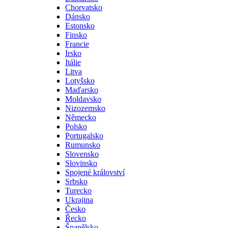
Chorvatsko
Dánsko
Estonsko
Finsko
Francie
Irsko
Itálie
Litva
Lotyšsko
Maďarsko
Moldavsko
Nizozemsko
Německo
Polsko
Portugalsko
Rumunsko
Slovensko
Slovinsko
Spojené království
Srbsko
Turecko
Ukrajina
Česko
Řecko
Španělsko