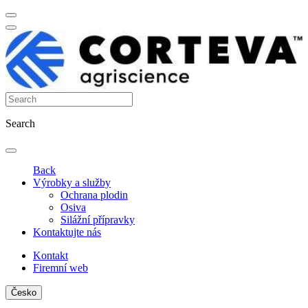
Search
Back
Výrobky a služby
Ochrana plodin
Osiva
Silážní přípravky
Kontaktujte nás
Kontakt
Firemní web
Česko