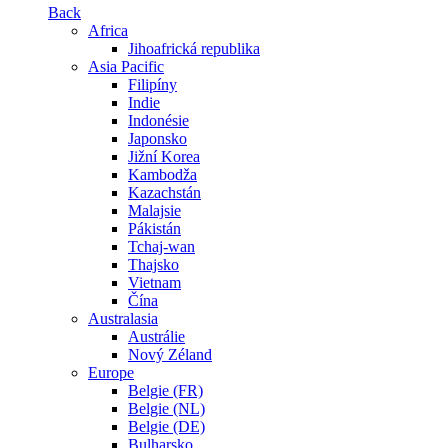
Back
Africa
Jihoafrická republika
Asia Pacific
Filipíny
Indie
Indonésie
Japonsko
Jižní Korea
Kambodža
Kazachstán
Malajsie
Pákistán
Tchaj-wan
Thajsko
Vietnam
Čína
Australasia
Austrálie
Nový Zéland
Europe
Belgie (FR)
Belgie (NL)
Belgie (DE)
Bulharsko