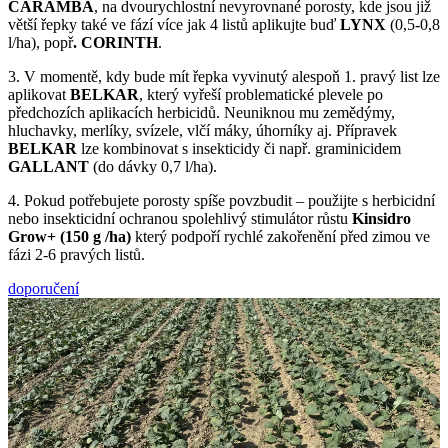
CARAMBA
, na dvourychlostní nevyrovnané porosty, kde jsou již
větší řepky také ve fází více jak 4 listů aplikujte buď
LYNX
(0,5-0,8
l/ha), popř
. CORINTH
.
3. V momentě, kdy bude mít řepka vyvinutý alespoň 1. pravý list lze
aplikovat
BELKAR
, který vyřeší problematické plevele po
předchozích aplikacích herbicidů. Neuniknou mu zemědýmy,
hluchavky, merlíky, svízele, vlčí máky, úhorníky aj. Přípravek
BELKAR
lze kombinovat s insekticidy či např. graminicidem
GALLANT
(do dávky 0,7 l/ha).
4. Pokud potřebujete porosty spíše povzbudit – použijte s herbicidní
nebo insekticidní ochranou spolehlivý stimulátor růstu
Kinsidro
Grow+ (150 g /ha)
který podpoří rychlé zakořenění před zimou ve
fázi 2-6 pravých listů.
doporučení