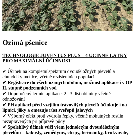
Ozimá pšenice
TECHNOLOGIE JUVENTUS PLUS – 4 ÚČINNÉ LÁTKY
PRO MAXIMÁLNÍ ÚČINNOST
✔ Účinek na kompletní spektrum dvouděložných plevelů a
chundelky metlice, včetně rezistentních populací
✔ Registrace do všech ozimých obilnin, možnost aplikace i v OP
II. stupně podzemních vod
✔ Doporučený termín aplikace: 2.–3. list obilniny včetně
odnožování
✔ Při aplikaci před vzejitím trávovitých plevelů účinkuje i na
lipnici, jílky a omezuje růst sveřepů jalových
✔ Výborný efekt proti výdrolu řepky, včetně mohutných rostlin
nezapravených při přípravě půdy
✔ Spolehlivý účinek vůči všem jednoletým dvouděložným
plevelům – kakosty, zemědýmy, chrpy, heřmánky, brukvovité,