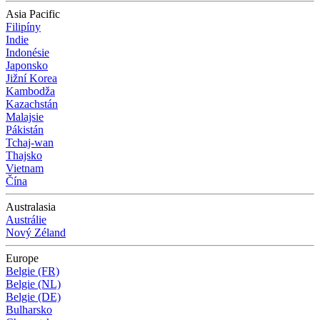
Asia Pacific
Filipíny
Indie
Indonésie
Japonsko
Jižní Korea
Kambodža
Kazachstán
Malajsie
Pákistán
Tchaj-wan
Thajsko
Vietnam
Čína
Australasia
Austrálie
Nový Zéland
Europe
Belgie (FR)
Belgie (NL)
Belgie (DE)
Bulharsko