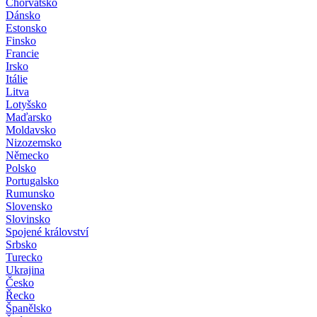
Chorvatsko
Dánsko
Estonsko
Finsko
Francie
Irsko
Itálie
Litva
Lotyšsko
Maďarsko
Moldavsko
Nizozemsko
Německo
Polsko
Portugalsko
Rumunsko
Slovensko
Slovinsko
Spojené království
Srbsko
Turecko
Ukrajina
Česko
Řecko
Španělsko