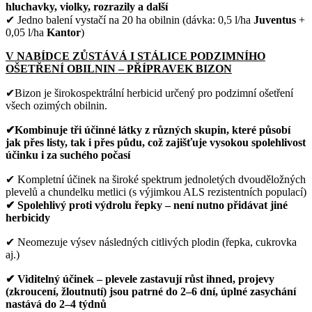
hluchavky, violky, rozrazily a další
✔ Jedno balení vystačí na 20 ha obilnin (dávka: 0,5 l/ha
Juventus
+
0,05 l/ha
Kantor
)
V NABÍDCE ZŮSTÁVÁ I STÁLICE PODZIMNÍHO
OŠETŘENÍ OBILNIN – PŘÍPRAVEK BIZON
✔Bizon je širokospektrální herbicid určený pro podzimní ošetření
všech ozimých obilnin.
✔Kombinuje tři účinné látky z různých skupin, které působí
jak přes listy, tak i přes půdu, což zajišťuje vysokou spolehlivost
účinku i za suchého počasí
✔ Kompletní účinek na široké spektrum jednoletých dvouděložných
plevelů a chundelku metlici (s výjimkou ALS rezistentních populací)
✔ Spolehlivý proti výdrolu řepky – není nutno přidávat jiné
herbicidy
✔ Neomezuje výsev následných citlivých plodin (řepka, cukrovka
aj.)
✔ Viditelný účinek – plevele zastavují růst ihned, projevy
(zkroucení, žloutnutí) jsou patrné do 2–6 dní, úplné zasychání
nastává do 2–4 týdnů