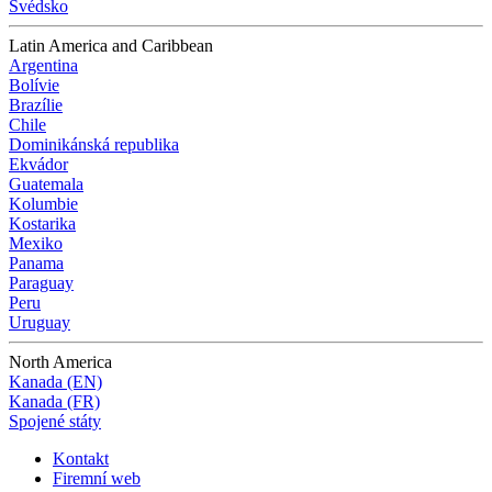
Švédsko
Latin America and Caribbean
Argentina
Bolívie
Brazílie
Chile
Dominikánská republika
Ekvádor
Guatemala
Kolumbie
Kostarika
Mexiko
Panama
Paraguay
Peru
Uruguay
North America
Kanada (EN)
Kanada (FR)
Spojené státy
Kontakt
Firemní web