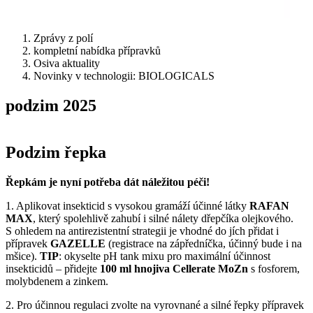
Zprávy z polí
kompletní nabídka přípravků
Osiva aktuality
Novinky v technologii: BIOLOGICALS
podzim 2025
Podzim řepka
Řepkám je nyní potřeba dát náležitou péči!
1. Aplikovat insekticid s vysokou gramáží účinné látky
RAFAN
MAX
, který spolehlivě zahubí i silné nálety dřepčíka olejkového.
S ohledem na antirezistentní strategii je vhodné do jích přidat i
přípravek
GAZELLE
(registrace na zápředníčka, účinný bude i na
mšice).
TIP
: okyselte pH tank mixu pro maximální účinnost
insekticidů – přidejte
100 ml hnojiva Cellerate MoZn
s fosforem,
molybdenem a zinkem.
2. Pro účinnou regulaci zvolte na vyrovnané a silné řepky přípravek