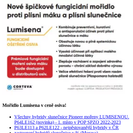
Mořidlo Lumisena v ceně osiva!
Všechny hybridy slunečnice Pioneer mořeny LUMISENOU.
P64LE162 (novinka) - 1. místo v POP SPZO 2022-2023
P63LE113 a P62LE122 - nejpěstovanější hybridy v ČR
zastoupení hybridů slunečnice v % (Morava)