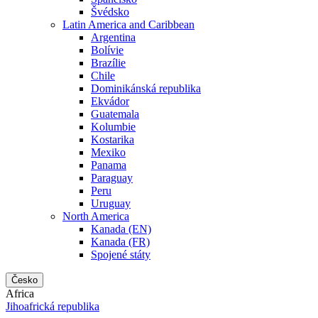
Švédsko
Latin America and Caribbean
Argentina
Bolívie
Brazílie
Chile
Dominikánská republika
Ekvádor
Guatemala
Kolumbie
Kostarika
Mexiko
Panama
Paraguay
Peru
Uruguay
North America
Kanada (EN)
Kanada (FR)
Spojené státy
Česko
Africa
Jihoafrická republika