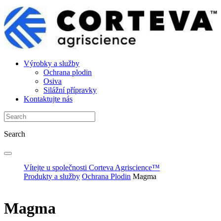
Výrobky a služby
Ochrana plodin
Osiva
Silážní přípravky
Kontaktujte nás
Search
Vítejte u společnosti Corteva Agriscience™
Produkty a služby
Ochrana Plodin
Magma
Magma