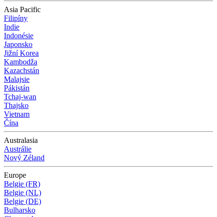
Asia Pacific
Filipíny
Indie
Indonésie
Japonsko
Jižní Korea
Kambodža
Kazachstán
Malajsie
Pákistán
Tchaj-wan
Thajsko
Vietnam
Čína
Australasia
Austrálie
Nový Zéland
Europe
Belgie (FR)
Belgie (NL)
Belgie (DE)
Bulharsko