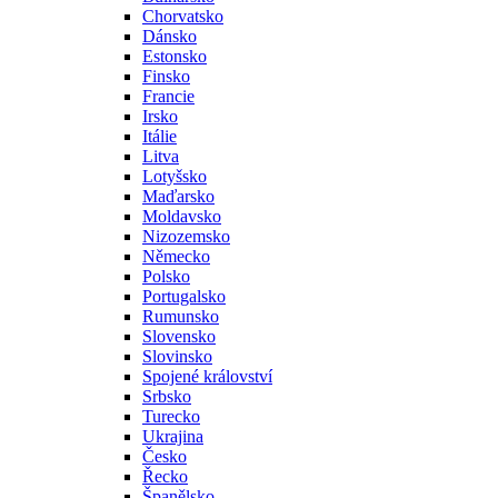
Chorvatsko
Dánsko
Estonsko
Finsko
Francie
Irsko
Itálie
Litva
Lotyšsko
Maďarsko
Moldavsko
Nizozemsko
Německo
Polsko
Portugalsko
Rumunsko
Slovensko
Slovinsko
Spojené království
Srbsko
Turecko
Ukrajina
Česko
Řecko
Španělsko