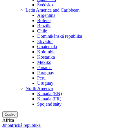
Švédsko
Latin America and Caribbean
Argentina
Bolívie
Brazílie
Chile
Dominikánská republika
Ekvádor
Guatemala
Kolumbie
Kostarika
Mexiko
Panama
Paraguay
Peru
Uruguay
North America
Kanada (EN)
Kanada (FR)
Spojené státy
Česko
Africa
Jihoafrická republika