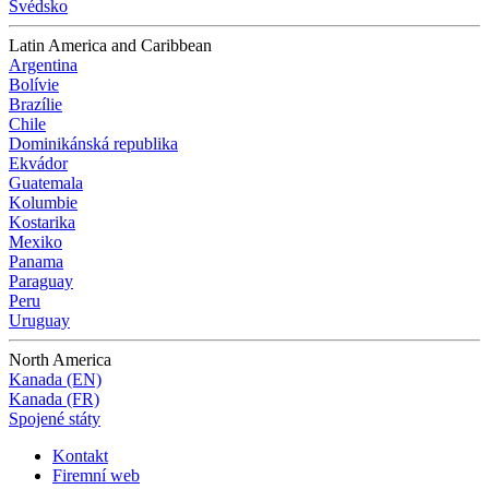
Švédsko
Latin America and Caribbean
Argentina
Bolívie
Brazílie
Chile
Dominikánská republika
Ekvádor
Guatemala
Kolumbie
Kostarika
Mexiko
Panama
Paraguay
Peru
Uruguay
North America
Kanada (EN)
Kanada (FR)
Spojené státy
Kontakt
Firemní web