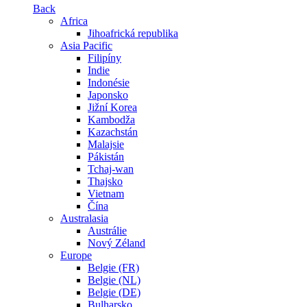
Back
Africa
Jihoafrická republika
Asia Pacific
Filipíny
Indie
Indonésie
Japonsko
Jižní Korea
Kambodža
Kazachstán
Malajsie
Pákistán
Tchaj-wan
Thajsko
Vietnam
Čína
Australasia
Austrálie
Nový Zéland
Europe
Belgie (FR)
Belgie (NL)
Belgie (DE)
Bulharsko