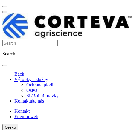
Search
Back
Výrobky a služby
Ochrana plodin
Osiva
Silážní přípravky
Kontaktujte nás
Kontakt
Firemní web
Česko