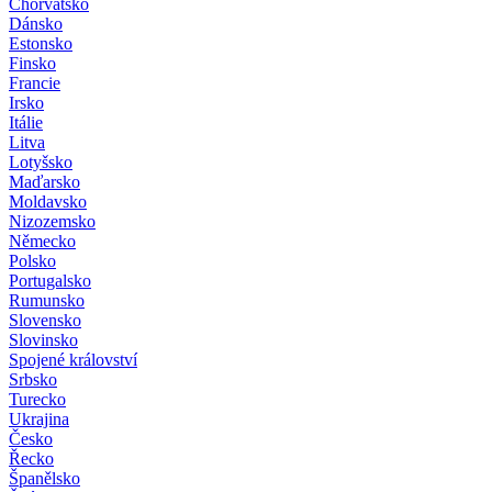
Chorvatsko
Dánsko
Estonsko
Finsko
Francie
Irsko
Itálie
Litva
Lotyšsko
Maďarsko
Moldavsko
Nizozemsko
Německo
Polsko
Portugalsko
Rumunsko
Slovensko
Slovinsko
Spojené království
Srbsko
Turecko
Ukrajina
Česko
Řecko
Španělsko