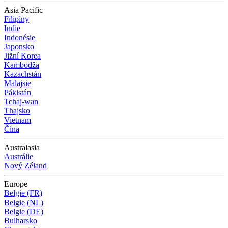
Asia Pacific
Filipíny
Indie
Indonésie
Japonsko
Jižní Korea
Kambodža
Kazachstán
Malajsie
Pákistán
Tchaj-wan
Thajsko
Vietnam
Čína
Australasia
Austrálie
Nový Zéland
Europe
Belgie (FR)
Belgie (NL)
Belgie (DE)
Bulharsko