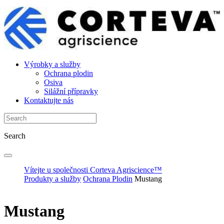
Výrobky a služby
Ochrana plodin
Osiva
Silážní přípravky
Kontaktujte nás
Search
Vítejte u společnosti Corteva Agriscience™
Produkty a služby
Ochrana Plodin
Mustang
Mustang