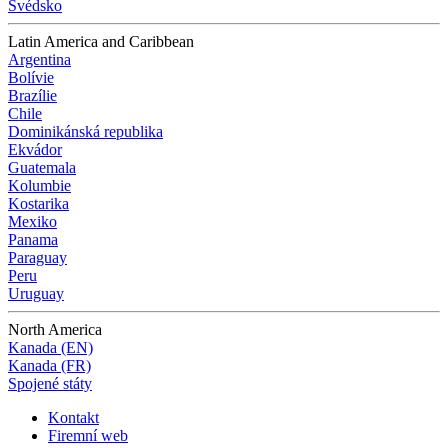
Švédsko
Latin America and Caribbean
Argentina
Bolívie
Brazílie
Chile
Dominikánská republika
Ekvádor
Guatemala
Kolumbie
Kostarika
Mexiko
Panama
Paraguay
Peru
Uruguay
North America
Kanada (EN)
Kanada (FR)
Spojené státy
Kontakt
Firemní web