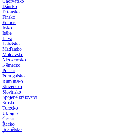
Chorvatsko
Dánsko
Estonsko
Finsko
Francie
Irsko
Itálie
Litva
Lotyšsko
Maďarsko
Moldavsko
Nizozemsko
Německo
Polsko
Portugalsko
Rumunsko
Slovensko
Slovinsko
Spojené království
Srbsko
Turecko
Ukrajina
Česko
Řecko
Španělsko