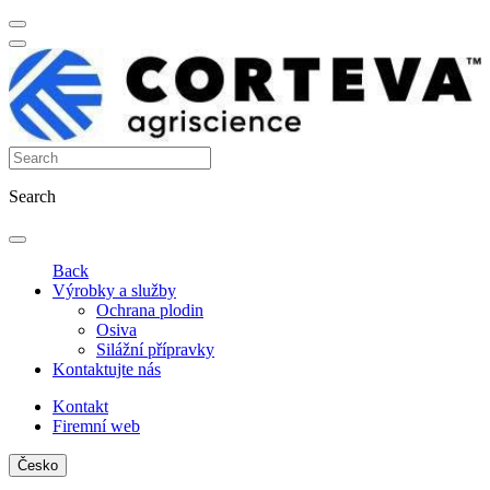
Search
Back
Výrobky a služby
Ochrana plodin
Osiva
Silážní přípravky
Kontaktujte nás
Kontakt
Firemní web
Česko