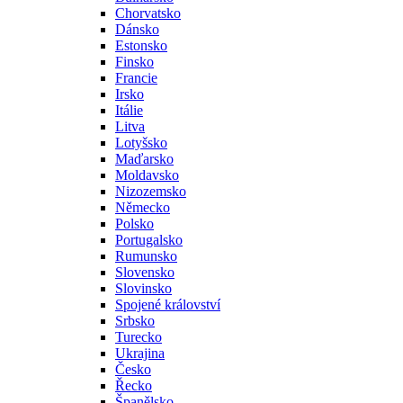
Chorvatsko
Dánsko
Estonsko
Finsko
Francie
Irsko
Itálie
Litva
Lotyšsko
Maďarsko
Moldavsko
Nizozemsko
Německo
Polsko
Portugalsko
Rumunsko
Slovensko
Slovinsko
Spojené království
Srbsko
Turecko
Ukrajina
Česko
Řecko
Španělsko