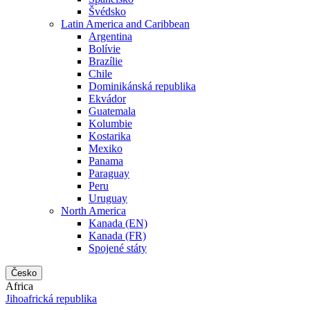
Švédsko
Latin America and Caribbean
Argentina
Bolívie
Brazílie
Chile
Dominikánská republika
Ekvádor
Guatemala
Kolumbie
Kostarika
Mexiko
Panama
Paraguay
Peru
Uruguay
North America
Kanada (EN)
Kanada (FR)
Spojené státy
Česko
Africa
Jihoafrická republika