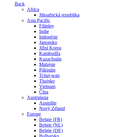
Back
Africa
Jihoafrická republika
Asia Pacific
Filipíny
Indie
Indonésie
Japonsko
Jižní Korea
Kambodža
Kazachstán
Malajsie
Pákistán
Tchaj-wan
Thajsko
Vietnam
Čína
Australasia
Austrálie
Nový Zéland
Europe
Belgie (FR)
Belgie (NL)
Belgie (DE)
Bulharsko