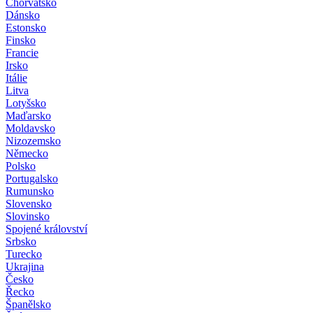
Chorvatsko
Dánsko
Estonsko
Finsko
Francie
Irsko
Itálie
Litva
Lotyšsko
Maďarsko
Moldavsko
Nizozemsko
Německo
Polsko
Portugalsko
Rumunsko
Slovensko
Slovinsko
Spojené království
Srbsko
Turecko
Ukrajina
Česko
Řecko
Španělsko