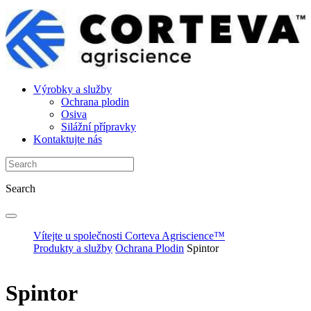
Výrobky a služby
Ochrana plodin
Osiva
Silážní přípravky
Kontaktujte nás
Search
Vítejte u společnosti Corteva Agriscience™
Produkty a služby
Ochrana Plodin
Spintor
Spintor