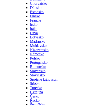
Chorvatsko
Dánsko
Estonsko
Finsko
Francie
Irsko
Itálie
Litva
Lotyšsko
Maďarsko
Moldavsko
Nizozemsko
Německo
Polsko
Portugalsko
Rumunsko
Slovensko
Slovinsko
Spojené království
Srbsko
Turecko
Ukrajina
Česko
Řecko
Španělsko