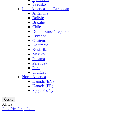
Švédsko
Latin America and Caribbean
Argentina
Bolívie
Brazílie
Chile
Dominikánská republika
Ekvádor
Guatemala
Kolumbie
Kostarika
Mexiko
Panama
Paraguay
Peru
Uruguay
North America
Kanada (EN)
Kanada (FR)
Spojené státy
Česko
Africa
Jihoafrická republika