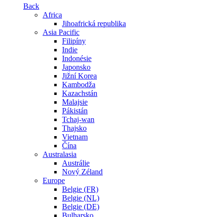
Back
Africa
Jihoafrická republika
Asia Pacific
Filipíny
Indie
Indonésie
Japonsko
Jižní Korea
Kambodža
Kazachstán
Malajsie
Pákistán
Tchaj-wan
Thajsko
Vietnam
Čína
Australasia
Austrálie
Nový Zéland
Europe
Belgie (FR)
Belgie (NL)
Belgie (DE)
Bulharsko