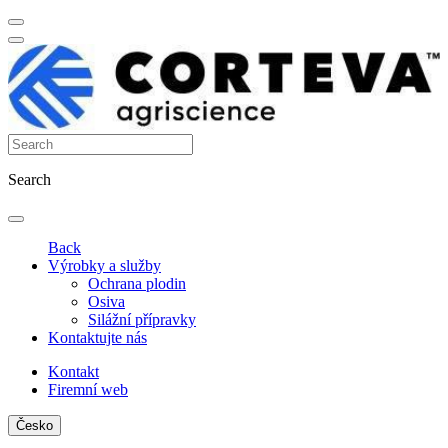
Search
Back
Výrobky a služby
Ochrana plodin
Osiva
Silážní přípravky
Kontaktujte nás
Kontakt
Firemní web
Česko