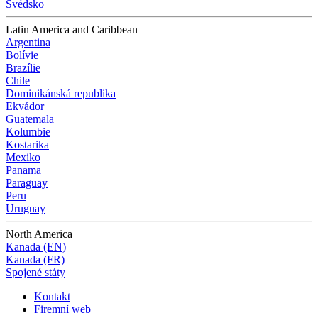
Švédsko
Latin America and Caribbean
Argentina
Bolívie
Brazílie
Chile
Dominikánská republika
Ekvádor
Guatemala
Kolumbie
Kostarika
Mexiko
Panama
Paraguay
Peru
Uruguay
North America
Kanada (EN)
Kanada (FR)
Spojené státy
Kontakt
Firemní web