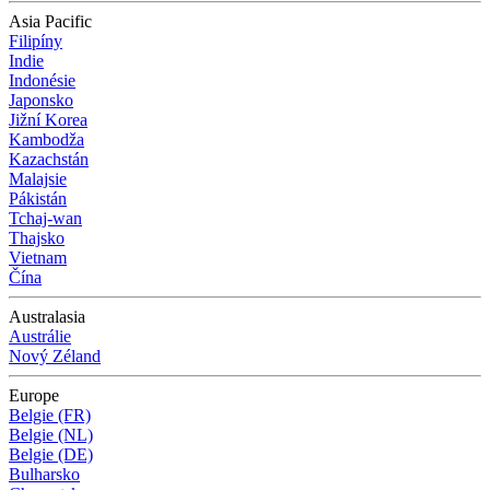
Asia Pacific
Filipíny
Indie
Indonésie
Japonsko
Jižní Korea
Kambodža
Kazachstán
Malajsie
Pákistán
Tchaj-wan
Thajsko
Vietnam
Čína
Australasia
Austrálie
Nový Zéland
Europe
Belgie (FR)
Belgie (NL)
Belgie (DE)
Bulharsko