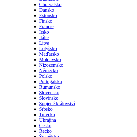
Chorvatsko
Dánsko
Estonsko
Finsko
Francie
Irsko
Itálie
Litva
Lotyšsko
Maďarsko
Moldavsko
Nizozemsko
Německo
Polsko
Portugalsko
Rumunsko
Slovensko
Slovinsko
Spojené království
Srbsko
Turecko
Ukrajina
Česko
Řecko
Španělsko