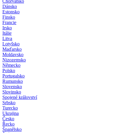
Chorvatsko
Dánsko
Estonsko
Finsko
Francie
Irsko
Itálie
Litva
Lotyšsko
Maďarsko
Moldavsko
Nizozemsko
Německo
Polsko
Portugalsko
Rumunsko
Slovensko
Slovinsko
Spojené království
Srbsko
Turecko
Ukrajina
Česko
Řecko
Španělsko