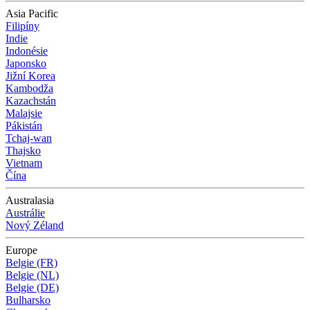
Asia Pacific
Filipíny
Indie
Indonésie
Japonsko
Jižní Korea
Kambodža
Kazachstán
Malajsie
Pákistán
Tchaj-wan
Thajsko
Vietnam
Čína
Australasia
Austrálie
Nový Zéland
Europe
Belgie (FR)
Belgie (NL)
Belgie (DE)
Bulharsko