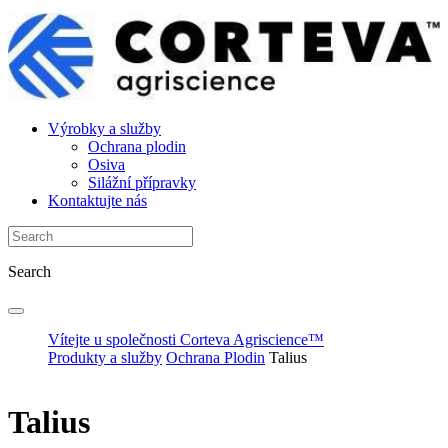
Výrobky a služby
Ochrana plodin
Osiva
Silážní přípravky
Kontaktujte nás
Search
Vítejte u společnosti Corteva Agriscience™
Produkty a služby
Ochrana Plodin
Talius
Talius