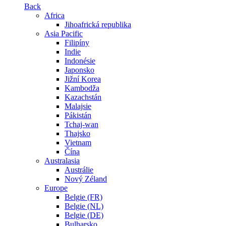
Back
Africa
Jihoafrická republika
Asia Pacific
Filipíny
Indie
Indonésie
Japonsko
Jižní Korea
Kambodža
Kazachstán
Malajsie
Pákistán
Tchaj-wan
Thajsko
Vietnam
Čína
Australasia
Austrálie
Nový Zéland
Europe
Belgie (FR)
Belgie (NL)
Belgie (DE)
Bulharsko