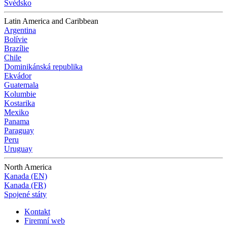
Švédsko
Latin America and Caribbean
Argentina
Bolívie
Brazílie
Chile
Dominikánská republika
Ekvádor
Guatemala
Kolumbie
Kostarika
Mexiko
Panama
Paraguay
Peru
Uruguay
North America
Kanada (EN)
Kanada (FR)
Spojené státy
Kontakt
Firemní web