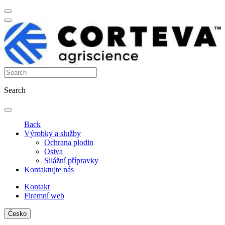
Search
Back
Výrobky a služby
Ochrana plodin
Osiva
Silážní přípravky
Kontaktujte nás
Kontakt
Firemní web
Česko