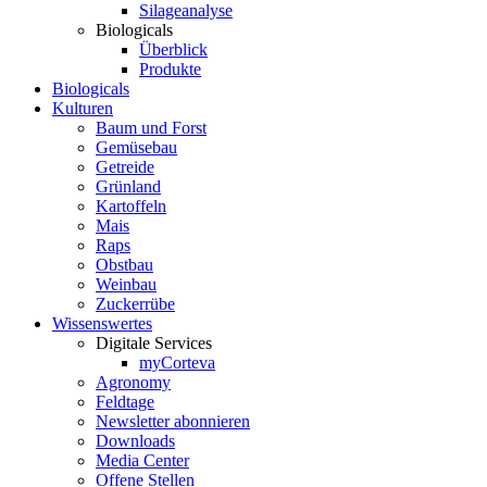
Silageanalyse
Biologicals
Überblick
Produkte
Biologicals
Kulturen
Baum und Forst
Gemüsebau
Getreide
Grünland
Kartoffeln
Mais
Raps
Obstbau
Weinbau
Zuckerrübe
Wissenswertes
Digitale Services
myCorteva
Agronomy
Feldtage
Newsletter abonnieren
Downloads
Media Center
Offene Stellen