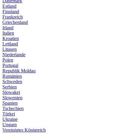
Dänemark
Estland
Finnland
Frankreich
Griechenland
Irland
Italien
Kroatien
Lettland
Litauen
Niederlande
Polen
Portugal
Republik Moldau
Rumänien
Schweden
Serbien
Slowakei
Slowenien
Spanien
Tschechien
Türkei
Ukraine
Ungarn
Vereinigtes Königreich