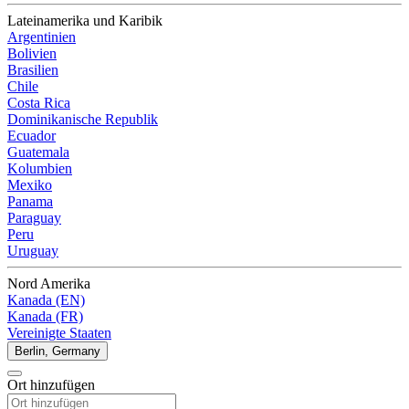
Lateinamerika und Karibik
Argentinien
Bolivien
Brasilien
Chile
Costa Rica
Dominikanische Republik
Ecuador
Guatemala
Kolumbien
Mexiko
Panama
Paraguay
Peru
Uruguay
Nord Amerika
Kanada (EN)
Kanada (FR)
Vereinigte Staaten
Berlin, Germany
Ort hinzufügen