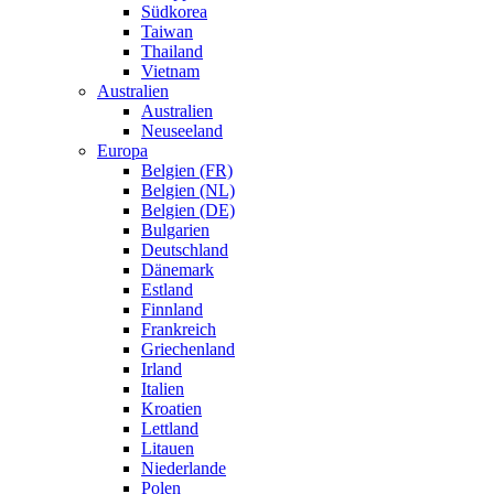
Südkorea
Taiwan
Thailand
Vietnam
Australien
Australien
Neuseeland
Europa
Belgien (FR)
Belgien (NL)
Belgien (DE)
Bulgarien
Deutschland
Dänemark
Estland
Finnland
Frankreich
Griechenland
Irland
Italien
Kroatien
Lettland
Litauen
Niederlande
Polen