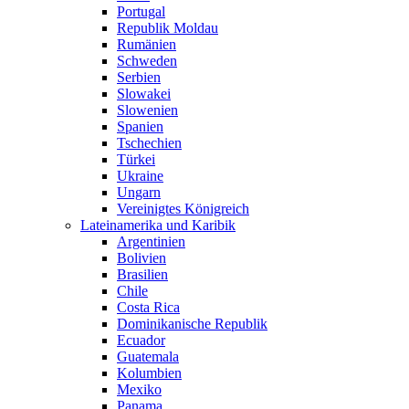
Portugal
Republik Moldau
Rumänien
Schweden
Serbien
Slowakei
Slowenien
Spanien
Tschechien
Türkei
Ukraine
Ungarn
Vereinigtes Königreich
Lateinamerika und Karibik
Argentinien
Bolivien
Brasilien
Chile
Costa Rica
Dominikanische Republik
Ecuador
Guatemala
Kolumbien
Mexiko
Panama