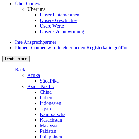
Über Corteva
Über uns
Unser Unternehmen
Unsere Geschichte
Usere Werte
Unsere Verantwortung
Ihre Ansprechpartner
Pioneer Connect
wird in einer neuen Registerkarte geöffnet
Deutschland
Back
Afrika
Südafrika
Asien-Pazifik
China
Indien
Indonesien
Japan
Kambodscha
Kasachstan
Malaysia
Pakistan
Philippinen