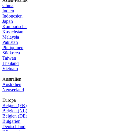
Asien-Pazifik
China
Indien
Indonesien
Japan
Kambodscha
Kasachstan
Malaysia
Pakistan
Philippinen
Südkorea
Taiwan
Thailand
Vietnam
Australien
Australien
Neuseeland
Europa
Belgien (FR)
Belgien (NL)
Belgien (DE)
Bulgarien
Deutschland