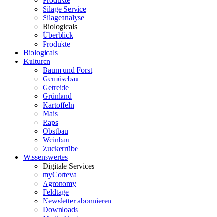
Produkte
Silage Service
Silageanalyse
Biologicals
Überblick
Produkte
Biologicals
Kulturen
Baum und Forst
Gemüsebau
Getreide
Grünland
Kartoffeln
Mais
Raps
Obstbau
Weinbau
Zuckerrübe
Wissenswertes
Digitale Services
myCorteva
Agronomy
Feldtage
Newsletter abonnieren
Downloads