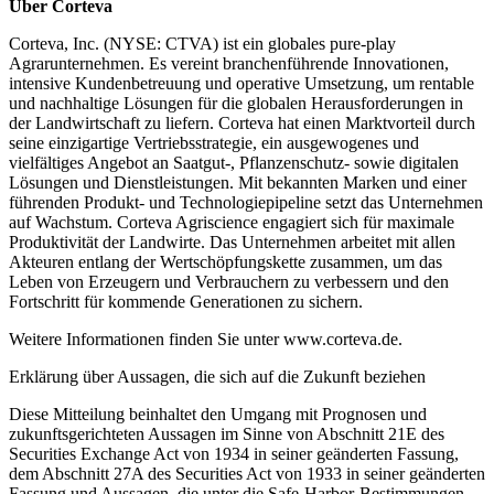
Über Corteva
Corteva, Inc. (NYSE: CTVA) ist ein globales pure-play
Agrarunternehmen. Es vereint branchenführende Innovationen,
intensive Kundenbetreuung und operative Umsetzung, um rentable
und nachhaltige Lösungen für die globalen Herausforderungen in
der Landwirtschaft zu liefern. Corteva hat einen Marktvorteil durch
seine einzigartige Vertriebsstrategie, ein ausgewogenes und
vielfältiges Angebot an Saatgut-, Pflanzenschutz- sowie digitalen
Lösungen und Dienstleistungen. Mit bekannten Marken und einer
führenden Produkt- und Technologiepipeline setzt das Unternehmen
auf Wachstum. Corteva Agriscience engagiert sich für maximale
Produktivität der Landwirte. Das Unternehmen arbeitet mit allen
Akteuren entlang der Wertschöpfungskette zusammen, um das
Leben von Erzeugern und Verbrauchern zu verbessern und den
Fortschritt für kommende Generationen zu sichern.
Weitere Informationen finden Sie unter www.corteva.de.
Erklärung über Aussagen, die sich auf die Zukunft beziehen
Diese Mitteilung beinhaltet den Umgang mit Prognosen und
zukunftsgerichteten Aussagen im Sinne von Abschnitt 21E des
Securities Exchange Act von 1934 in seiner geänderten Fassung,
dem Abschnitt 27A des Securities Act von 1933 in seiner geänderten
Fassung und Aussagen, die unter die Safe-Harbor-Bestimmungen