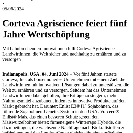
•
05/06/2024
Corteva Agriscience feiert fünf
Jahre Wertschöpfung
Mit bahnbrechenden Innovationen hilft Corteva Agriscience
LandwirtInnen, die Welt sicher und nachhaltig zu ernähren und zu
versorgen
Indianapolis, USA, 04. Juni 2024
– Vor fünf Jahren startete
Corteva, Inc. als börsennotiertes Unternehmen mit einem Ziel: die
LandwirtInnen mit innovativen Lösungen dabei zu unterstützen, die
Welt zu ernähren und zu versorgen. Seitdem hat das Unternehmen
LandwirtInnen dabei geholfen, ihre Erträge zu steigern, mehr
Nahrungsmittel anzubauen, indem es innovative Produkte auf den
Markt gebracht hat. Darunter: Enlist E3® [1] Sojabohnen, das
führende Sojabohnen-Genetik-System in den USA. Vorceed®
Enlist® Mais, das einen besseren Schutz gegen den
Maiswurzelbohrer bietet; firmeneigene Winterraps-Hybride, die
dazu beitragen, die wachsende Nachfrage nach Biokraftstoffen zu
befriedigen und den LandwirtInnen gleichzeitig eine zusätzliche