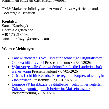
Annahmen eintreten oder erreicht werden.
TM® Markenrechtlich geschützt von Corteva Agriscience und
Tochtergesellschaften.
Kontakt:
Sanna Karolszyk
Corteva Agriscience
+49 175 2135689
sanna.karolszyk@corteva.com
Weitere Meldungen
Landwirtschaft als Schlüssel für nachhaltige Flugkraftstoffe:
Corteva tritt aireg bei
Pressemitteilung
•
27/05/2026
Vylor vorgestellt: Corteva Spinoff treibt die Landwirtschaft
weiter voran
Pressemitteilung
•
04/05/2026
Grünes Licht für Recudo: Erste reguläre Kupferzulassung in
Zuckerrüben
Pressemitteilung
•
02/02/2026
Lumiposa® Insektizide Saatgutbeize – Jetzt mit erweitertem
Zulassungsumfang noch breiter im Mais einsetzbar
Pressemitteilung
•
13/11/2025