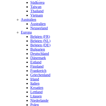
Südkorea
Taiwan
Thailand
Vietnam
Australien
Australien
Neuseeland
Europa
Belgien (FR)
Belgien (NL)
Belgien (DE)
Bulgarien
Deutschland
Dänemark
Estland
Finnland
Frankreich
Griechenland
Irland
Italien
Kroatien
Lettland
Litauen
Niederlande
Polen