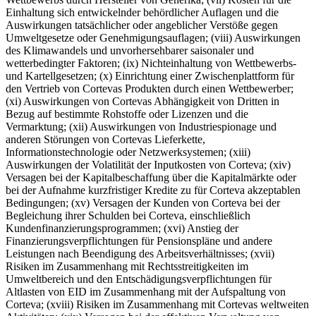
Einhaltung sich entwickelnder behördlicher Auflagen und die
Auswirkungen tatsächlicher oder angeblicher Verstöße gegen
Umweltgesetze oder Genehmigungsauflagen; (viii) Auswirkungen
des Klimawandels und unvorhersehbarer saisonaler und
wetterbedingter Faktoren; (ix) Nichteinhaltung von Wettbewerbs-
und Kartellgesetzen; (x) Einrichtung einer Zwischenplattform für
den Vertrieb von Cortevas Produkten durch einen Wettbewerber;
(xi) Auswirkungen von Cortevas Abhängigkeit von Dritten in
Bezug auf bestimmte Rohstoffe oder Lizenzen und die
Vermarktung; (xii) Auswirkungen von Industriespionage und
anderen Störungen von Cortevas Lieferkette,
Informationstechnologie oder Netzwerksystemen; (xiii)
Auswirkungen der Volatilität der Inputkosten von Corteva; (xiv)
Versagen bei der Kapitalbeschaffung über die Kapitalmärkte oder
bei der Aufnahme kurzfristiger Kredite zu für Corteva akzeptablen
Bedingungen; (xv) Versagen der Kunden von Corteva bei der
Begleichung ihrer Schulden bei Corteva, einschließlich
Kundenfinanzierungsprogrammen; (xvi) Anstieg der
Finanzierungsverpflichtungen für Pensionspläne und andere
Leistungen nach Beendigung des Arbeitsverhältnisses; (xvii)
Risiken im Zusammenhang mit Rechtsstreitigkeiten im
Umweltbereich und den Entschädigungsverpflichtungen für
Altlasten von EID im Zusammenhang mit der Aufspaltung von
Corteva; (xviii) Risiken im Zusammenhang mit Cortevas weltweiten