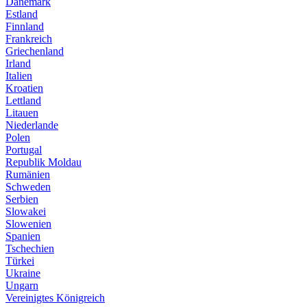
Dänemark
Estland
Finnland
Frankreich
Griechenland
Irland
Italien
Kroatien
Lettland
Litauen
Niederlande
Polen
Portugal
Republik Moldau
Rumänien
Schweden
Serbien
Slowakei
Slowenien
Spanien
Tschechien
Türkei
Ukraine
Ungarn
Vereinigtes Königreich