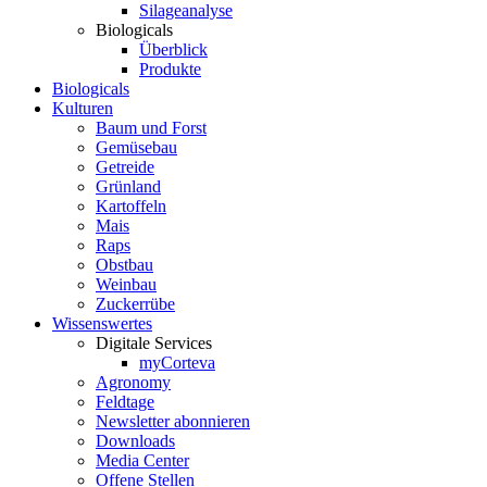
Silageanalyse
Biologicals
Überblick
Produkte
Biologicals
Kulturen
Baum und Forst
Gemüsebau
Getreide
Grünland
Kartoffeln
Mais
Raps
Obstbau
Weinbau
Zuckerrübe
Wissenswertes
Digitale Services
myCorteva
Agronomy
Feldtage
Newsletter abonnieren
Downloads
Media Center
Offene Stellen