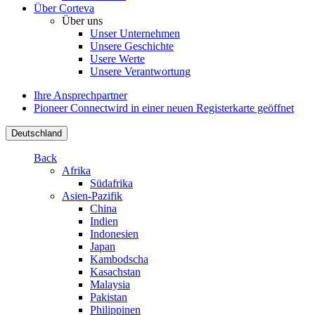
Über Corteva
Über uns
Unser Unternehmen
Unsere Geschichte
Usere Werte
Unsere Verantwortung
Ihre Ansprechpartner
Pioneer Connect
wird in einer neuen Registerkarte geöffnet
Deutschland
Back
Afrika
Südafrika
Asien-Pazifik
China
Indien
Indonesien
Japan
Kambodscha
Kasachstan
Malaysia
Pakistan
Philippinen