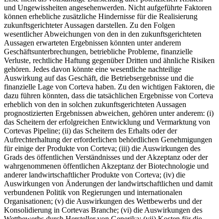
und Ungewissheiten angesehenwerden. Nicht aufgeführte Faktoren
können erhebliche zusätzliche Hindernisse für die Realisierung
zukunftsgerichteter Aussagen darstellen. Zu den Folgen
wesentlicher Abweichungen von den in den zukunftsgerichteten
Aussagen erwarteten Ergebnissen könnten unter anderem
Geschäftsunterbrechungen, betriebliche Probleme, finanzielle
Verluste, rechtliche Haftung gegenüber Dritten und ähnliche Risiken
gehören. Jedes davon könnte eine wesentliche nachteilige
Auswirkung auf das Geschäft, die Betriebsergebnisse und die
finanzielle Lage von Corteva haben. Zu den wichtigen Faktoren, die
dazu führen könnten, dass die tatsächlichen Ergebnisse von Corteva
erheblich von den in solchen zukunftsgerichteten Aussagen
prognostizierten Ergebnissen abweichen, gehören unter anderem: (i)
das Scheitern der erfolgreichen Entwicklung und Vermarktung von
Cortevas Pipeline; (ii) das Scheitern des Erhalts oder der
Aufrechterhaltung der erforderlichen behördlichen Genehmigungen
für einige der Produkte von Corteva; (iii) die Auswirkungen des
Grads des öffentlichen Verständnisses und der Akzeptanz oder der
wahrgenommenen öffentlichen Akzeptanz der Biotechnologie und
anderer landwirtschaftlicher Produkte von Corteva; (iv) die
Auswirkungen von Änderungen der landwirtschaftlichen und damit
verbundenen Politik von Regierungen und internationalen
Organisationen; (v) die Auswirkungen des Wettbewerbs und der
Konsolidierung in Cortevas Branche; (vi) die Auswirkungen des
Wettbewerbs durch Hersteller von Generika; (vii) Kosten für die