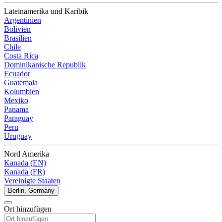
Lateinamerika und Karibik
Argentinien
Bolivien
Brasilien
Chile
Costa Rica
Dominikanische Republik
Ecuador
Guatemala
Kolumbien
Mexiko
Panama
Paraguay
Peru
Uruguay
Nord Amerika
Kanada (EN)
Kanada (FR)
Vereinigte Staaten
Berlin, Germany
Ort hinzufügen