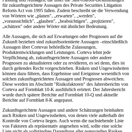
für zukunftsgerichtete Aussagen des Private Securities Litigation
Reform Act von 1995 fallen. Zudem beschreibt sie die Verwendung
von Wörtern wie „planen", „erwarten", „werden",
„voraussichtlich", „glauben", „beabsichtigen", „projizieren",
„schätzen" oder andere Wörter mit ähnlicher Bedeutung.
Alle Aussagen, die sich auf Erwartungen oder Prognosen auf die
Zukunft beziehen sind zukunftsorientierte Aussagen –einschließlich
Aussagen über Cortevas behördliche Zulassungen,
Produktentwicklungen und Leistungen. Corteva lehnt jede
Verpflichtung ab, zukunftsgerichtete Aussagen oder andere
Prognosen zu aktualisieren oder zu revidieren, es sei denn, dies ist
durch geltendes Recht vorgeschrieben. Risiken und Ungewissheiten
können dazu führen, dass Ergebnisse und Ereignisse wesentlich von
solchen zukunftsgerichteten Aussagen und Prognosen abweichen.
Diese werden im Abschnitt "Risikofaktoren" des Jahresberichts von
Corteva auf Formblatt 10-K ausführlich erörtert. Der Jahresbericht
wurde durch spätere Berichte auf Formblatt 10-Q und aktuelle
Berichte auf Formblatt 8-K angepasst.
Zukunftsgerichtete Aussagen und andere Schätzungen beinhalten
auch Risiken und Ungewissheiten, von denen viele außerhalb der
Kontrolle von Corteva liegen. Auch wenn die nachstehende Liste
von Faktoren als repräsentativ angesehen wird, sollte eine solche
Liste nicht als vollständige Darstellung aller potenziellen Risiken