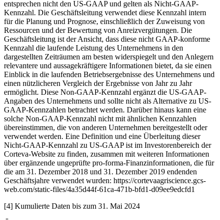
entsprechen nicht den US-GAAP und gelten als Nicht-GAAP-
Kennzahl. Die Geschäftsleitung verwendet diese Kennzahl intern
für die Planung und Prognose, einschließlich der Zuweisung von
Ressourcen und der Bewertung von Anreizvergütungen. Die
Geschäftsleitung ist der Ansicht, dass diese nicht GAAP-konforme
Kennzahl die laufende Leistung des Unternehmens in den
dargestellten Zeiträumen am besten widerspiegelt und den Anlegern
relevantere und aussagekräftigere Informationen bietet, da sie einen
Einblick in die laufenden Betriebsergebnisse des Unternehmens und
einen nützlicheren Vergleich der Ergebnisse von Jahr zu Jahr
ermöglicht. Diese Non-GAAP-Kennzahl ergänzt die US-GAAP-
Angaben des Unternehmens und sollte nicht als Alternative zu US-
GAAP-Kennzahlen betrachtet werden. Darüber hinaus kann eine
solche Non-GAAP-Kennzahl nicht mit ähnlichen Kennzahlen
übereinstimmen, die von anderen Unternehmen bereitgestellt oder
verwendet werden. Eine Definition und eine Überleitung dieser
Nicht-GAAP-Kennzahl zu US-GAAP ist im Investorenbereich der
Corteva-Website zu finden, zusammen mit weiteren Informationen
über ergänzende ungeprüfte pro-forma-Finanzinformationen, die für
die am 31. Dezember 2018 und 31. Dezember 2019 endenden
Geschäftsjahre verwendet wurden: https://cortevaagriscience.gcs-
web.com/static-files/4a35d44f-61ca-471b-bfd1-d09ee9edcfd1
[4] Kumulierte Daten bis zum 31. Mai 2024