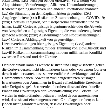
Aktivitäten; (xix) Versagen bei der effektiven Verwaltung von
Akquisitionen, Veräußerungen, Allianzen, Umstrukturierungen,
Kosteneinsparungsinitiativen und anderen Portfoliomaßnahmen;
(xx) die Stimmung an den Kapitalmärkten gegenüber ESG-
Angelegenheiten; (xxi) Risiken im Zusammenhang mit COVID-19;
(xxii) Cortevas Fähigkeit, Schlüsselpersonal einzustellen und zu
halten; (xxiii) Cortevas geistige Eigentumsrechte oder die Abwehr
von Ansprüchen auf geistiges Eigentum, die von anderen geltend
gemacht werden; (xxiv) Auswirkungen von Produktfälschungen;
(xxv) Cortevas Abhängigkeit von gegenseitigen
Lizenzvereinbarungen über geistiges Eigentum; (xxvi) andere
Risiken im Zusammenhang mit der Trennung von DowDuPont; und
(xxvii) Risiken im Zusammenhang mit dem militärischen Konflikt
zwischen Russland und der Ukraine.
Darüber hinaus kann es weitere Risiken und Ungewissheiten geben,
die Corteva derzeit nicht identifizieren kann oder von denen Corteva
derzeit nicht erwartet, dass sie wesentliche Auswirkungen auf das
Unternehmen haben. Soweit in zukunftsgerichteten Aussagen
Erwartungen oder Annahmen in Bezug auf zukünftige Ergebnisse
oder Ereignisse geäußert werden, beruhen diese auf den aktuellen
Plänen und Erwartungen der Geschäftsleitung von Corteva. Sie
werden in gutem Glauben geäußert, wobei davon ausgegangen
wird, dass sie auf einer angemessenen Grundlage beruhen; es kann
jedoch nicht garantiert werden, dass die Erwartungen oder