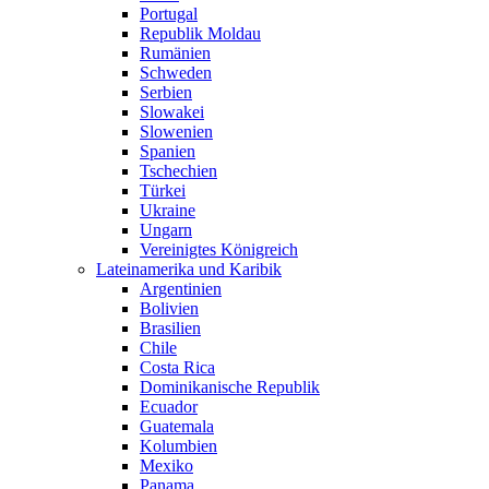
Portugal
Republik Moldau
Rumänien
Schweden
Serbien
Slowakei
Slowenien
Spanien
Tschechien
Türkei
Ukraine
Ungarn
Vereinigtes Königreich
Lateinamerika und Karibik
Argentinien
Bolivien
Brasilien
Chile
Costa Rica
Dominikanische Republik
Ecuador
Guatemala
Kolumbien
Mexiko
Panama