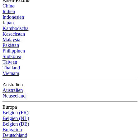
Asien-Pazifik
China
Indien
Indonesien
Japan
Kambodscha
Kasachstan
Malaysia
Pakistan
Philippinen
Südkorea
Taiwan
Thailand
Vietnam
Australien
Australien
Neuseeland
Europa
Belgien (FR)
Belgien (NL)
Belgien (DE)
Bulgarien
Deutschland