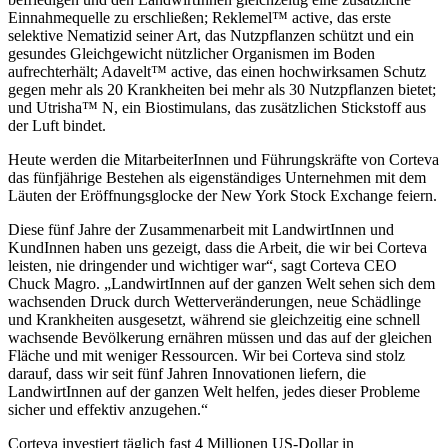
Einnahmequelle zu erschließen; Reklemel™ active, das erste
selektive Nematizid seiner Art, das Nutzpflanzen schützt und ein
gesundes Gleichgewicht nützlicher Organismen im Boden
aufrechterhält; Adavelt™ active, das einen hochwirksamen Schutz
gegen mehr als 20 Krankheiten bei mehr als 30 Nutzpflanzen bietet;
und Utrisha™ N, ein Biostimulans, das zusätzlichen Stickstoff aus
der Luft bindet.
Heute werden die MitarbeiterInnen und Führungskräfte von Corteva
das fünfjährige Bestehen als eigenständiges Unternehmen mit dem
Läuten der Eröffnungsglocke der New York Stock Exchange feiern.
Diese fünf Jahre der Zusammenarbeit mit LandwirtInnen und
KundInnen haben uns gezeigt, dass die Arbeit, die wir bei Corteva
leisten, nie dringender und wichtiger war“, sagt Corteva CEO
Chuck Magro. „LandwirtInnen auf der ganzen Welt sehen sich dem
wachsenden Druck durch Wetterveränderungen, neue Schädlinge
und Krankheiten ausgesetzt, während sie gleichzeitig eine schnell
wachsende Bevölkerung ernähren müssen und das auf der gleichen
Fläche und mit weniger Ressourcen. Wir bei Corteva sind stolz
darauf, dass wir seit fünf Jahren Innovationen liefern, die
LandwirtInnen auf der ganzen Welt helfen, jedes dieser Probleme
sicher und effektiv anzugehen.“
Corteva investiert täglich fast 4 Millionen US-Dollar in