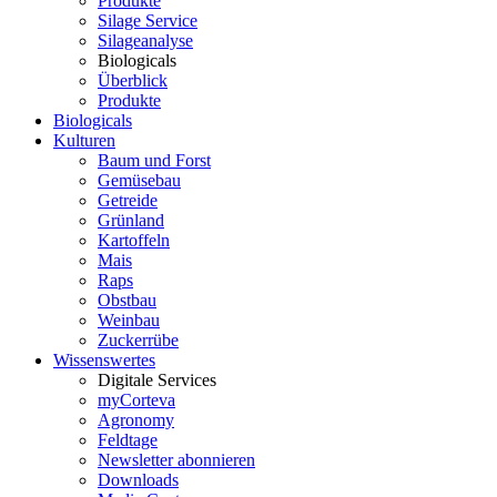
Produkte
Silage Service
Silageanalyse
Biologicals
Überblick
Produkte
Biologicals
Kulturen
Baum und Forst
Gemüsebau
Getreide
Grünland
Kartoffeln
Mais
Raps
Obstbau
Weinbau
Zuckerrübe
Wissenswertes
Digitale Services
myCorteva
Agronomy
Feldtage
Newsletter abonnieren
Downloads