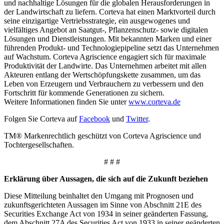
und nachhaltige Lösungen für die globalen Herausforderungen in
der Landwirtschaft zu liefern. Corteva hat einen Marktvorteil durch
seine einzigartige Vertriebsstrategie, ein ausgewogenes und
vielfältiges Angebot an Saatgut-, Pflanzenschutz- sowie digitalen
Lösungen und Dienstleistungen. Mit bekannten Marken und einer
führenden Produkt- und Technologiepipeline setzt das Unternehmen
auf Wachstum. Corteva Agriscience engagiert sich für maximale
Produktivität der Landwirte. Das Unternehmen arbeitet mit allen
Akteuren entlang der Wertschöpfungskette zusammen, um das
Leben von Erzeugern und Verbrauchern zu verbessern und den
Fortschritt für kommende Generationen zu sichern.
Weitere Informationen finden Sie unter
www.corteva.de
Folgen Sie Corteva auf
Facebook
und
Twitter
.
TM® Markenrechtlich geschützt von Corteva Agriscience und
Tochtergesellschaften.
# # #
Erklärung über Aussagen, die sich auf die Zukunft beziehen
Diese Mitteilung beinhaltet den Umgang mit Prognosen und
zukunftsgerichteten Aussagen im Sinne von Abschnitt 21E des
Securities Exchange Act von 1934 in seiner geänderten Fassung,
dem Abschnitt 27A des Securities Act von 1933 in seiner geänderten