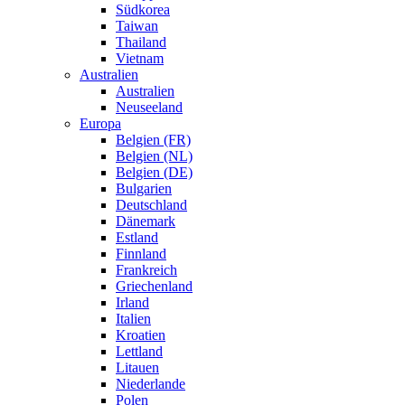
Südkorea
Taiwan
Thailand
Vietnam
Australien
Australien
Neuseeland
Europa
Belgien (FR)
Belgien (NL)
Belgien (DE)
Bulgarien
Deutschland
Dänemark
Estland
Finnland
Frankreich
Griechenland
Irland
Italien
Kroatien
Lettland
Litauen
Niederlande
Polen