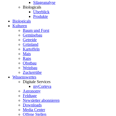
Silageanalyse
Biologicals
Überblick
Produkte
Biologicals
Kulturen
Baum und Forst
Gemüsebau
Getreide
Grünland
Kartoffeln
Mais
Raps
Obstbau
Weinbau
Zuckerrübe
Wissenswertes
Digitale Services
myCorteva
Agronomy
Feldtage
Newsletter abonnieren
Downloads
Media Center
Offene Stellen