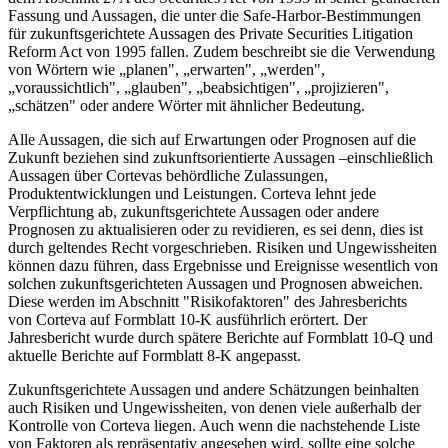
Fassung und Aussagen, die unter die Safe-Harbor-Bestimmungen
für zukunftsgerichtete Aussagen des Private Securities Litigation
Reform Act von 1995 fallen. Zudem beschreibt sie die Verwendung
von Wörtern wie „planen", „erwarten", „werden",
„voraussichtlich", „glauben", „beabsichtigen", „projizieren",
„schätzen" oder andere Wörter mit ähnlicher Bedeutung.
Alle Aussagen, die sich auf Erwartungen oder Prognosen auf die
Zukunft beziehen sind zukunftsorientierte Aussagen –einschließlich
Aussagen über Cortevas behördliche Zulassungen,
Produktentwicklungen und Leistungen. Corteva lehnt jede
Verpflichtung ab, zukunftsgerichtete Aussagen oder andere
Prognosen zu aktualisieren oder zu revidieren, es sei denn, dies ist
durch geltendes Recht vorgeschrieben. Risiken und Ungewissheiten
können dazu führen, dass Ergebnisse und Ereignisse wesentlich von
solchen zukunftsgerichteten Aussagen und Prognosen abweichen.
Diese werden im Abschnitt "Risikofaktoren" des Jahresberichts
von Corteva auf Formblatt 10-K ausführlich erörtert. Der
Jahresbericht wurde durch spätere Berichte auf Formblatt 10-Q und
aktuelle Berichte auf Formblatt 8-K angepasst.
Zukunftsgerichtete Aussagen und andere Schätzungen beinhalten
auch Risiken und Ungewissheiten, von denen viele außerhalb der
Kontrolle von Corteva liegen. Auch wenn die nachstehende Liste
von Faktoren als repräsentativ angesehen wird, sollte eine solche