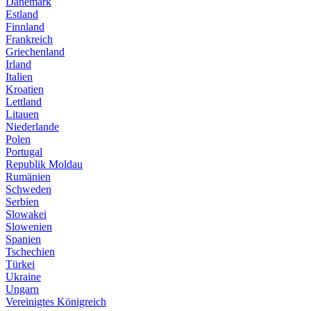
Dänemark
Estland
Finnland
Frankreich
Griechenland
Irland
Italien
Kroatien
Lettland
Litauen
Niederlande
Polen
Portugal
Republik Moldau
Rumänien
Schweden
Serbien
Slowakei
Slowenien
Spanien
Tschechien
Türkei
Ukraine
Ungarn
Vereinigtes Königreich