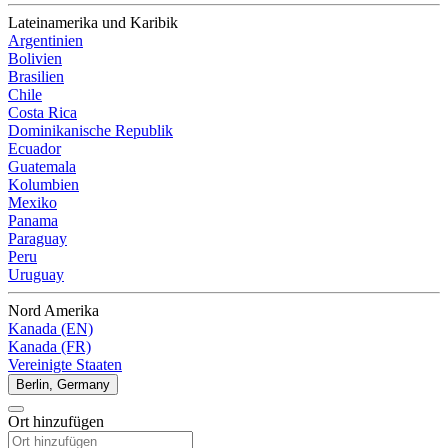
Lateinamerika und Karibik
Argentinien
Bolivien
Brasilien
Chile
Costa Rica
Dominikanische Republik
Ecuador
Guatemala
Kolumbien
Mexiko
Panama
Paraguay
Peru
Uruguay
Nord Amerika
Kanada (EN)
Kanada (FR)
Vereinigte Staaten
Berlin, Germany
Ort hinzufügen