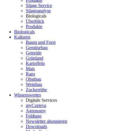
Produkte
Silage Service
Silageanalyse
Biologicals
Überblick
Produkte
Biologicals
Kulturen
Baum und Forst
Gemüsebau
Getreide
Grünland
Kartoffeln
Mais
Raps
Obstbau
Weinbau
Zuckerrübe
Wissenswertes
Digitale Services
myCorteva
Agronomy
Feldtage
Newsletter abonnieren
Downloads