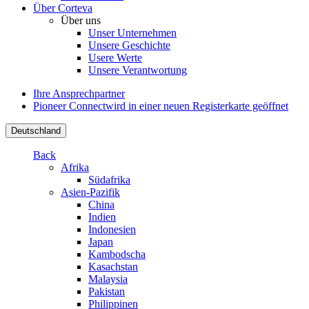
Über Corteva
Über uns
Unser Unternehmen
Unsere Geschichte
Usere Werte
Unsere Verantwortung
Ihre Ansprechpartner
Pioneer Connect
wird in einer neuen Registerkarte geöffnet
Deutschland
Back
Afrika
Südafrika
Asien-Pazifik
China
Indien
Indonesien
Japan
Kambodscha
Kasachstan
Malaysia
Pakistan
Philippinen