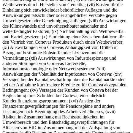
Wettbewerbs durch Hersteller von Generika; (vii) Kosten für die
Einhaltung sich entwickelnder behördlicher Auflagen und die
Auswirkungen tatsächlicher oder angeblicher Verstöße gegen
Umweltgesetze oder Genehmigungsauflagen; (viii) Auswirkungen
des Klimawandels und unvorhersehbarer saisonaler und
wetterbedingter Faktoren; (ix) Nichteinhaltung von Wettbewerbs-
und Kartellgesetzen; (x) Einrichtung einer Zwischenplattform für
den Vertrieb von Cortevas Produkten durch einen Wettbewerber;
(xi) Auswirkungen von Cortevas Abhängigkeit von Dritten in
Bezug auf bestimmte Rohstoffe oder Lizenzen und die
Vermarktung; (xii) Auswirkungen von Industriespionage und
anderen Störungen von Cortevas Lieferkette,
Informationstechnologie oder Netzwerksystemen; (xiii)
Auswirkungen der Volatilität der Inputkosten von Corteva; (xiv)
Versagen bei der Kapitalbeschaffung über die Kapitalmärkte oder
bei der Aufnahme kurzfristiger Kredite zu für Corteva akzeptablen
Bedingungen; (xv) Versagen der Kunden von Corteva bei der
Begleichung ihrer Schulden bei Corteva, einschließlich
Kundenfinanzierungsprogrammen; (xvi) Anstieg der
Finanzierungsverpflichtungen für Pensionspläne und andere
Leistungen nach Beendigung des Arbeitsverhältnisses; (xvii)
Risiken im Zusammenhang mit Rechtsstreitigkeiten im
Umweltbereich und den Entschädigungsverpflichtungen für
Altlasten von EID im Zusammenhang mit der Aufspaltung von
Corteva; (xviii) Risiken im Zusammenhang mit Cortevas weltweiten