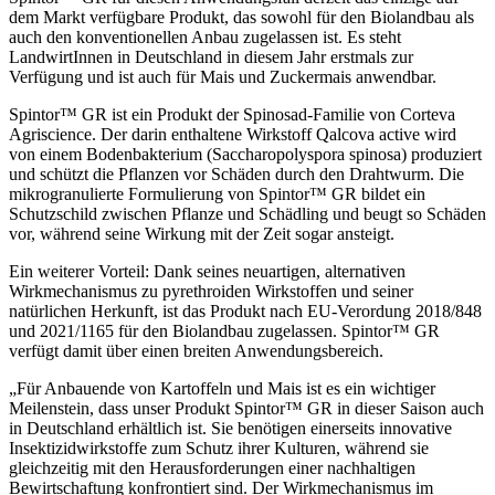
dem Markt verfügbare Produkt, das sowohl für den Biolandbau als
auch den konventionellen Anbau zugelassen ist. Es steht
LandwirtInnen in Deutschland in diesem Jahr erstmals zur
Verfügung und ist auch für Mais und Zuckermais anwendbar.
Spintor™ GR ist ein Produkt der Spinosad-Familie von Corteva
Agriscience. Der darin enthaltene Wirkstoff Qalcova active wird
von einem Bodenbakterium (Saccharopolyspora spinosa) produziert
und schützt die Pflanzen vor Schäden durch den Drahtwurm. Die
mikrogranulierte Formulierung von Spintor™ GR bildet ein
Schutzschild zwischen Pflanze und Schädling und beugt so Schäden
vor, während seine Wirkung mit der Zeit sogar ansteigt.
Ein weiterer Vorteil: Dank seines neuartigen, alternativen
Wirkmechanismus zu pyrethroiden Wirkstoffen und seiner
natürlichen Herkunft, ist das Produkt nach EU-Verordung 2018/848
und 2021/1165 für den Biolandbau zugelassen. Spintor™ GR
verfügt damit über einen breiten Anwendungsbereich.
„Für Anbauende von Kartoffeln und Mais ist es ein wichtiger
Meilenstein, dass unser Produkt Spintor™ GR in dieser Saison auch
in Deutschland erhältlich ist. Sie benötigen einerseits innovative
Insektizidwirkstoffe zum Schutz ihrer Kulturen, während sie
gleichzeitig mit den Herausforderungen einer nachhaltigen
Bewirtschaftung konfrontiert sind. Der Wirkmechanismus im