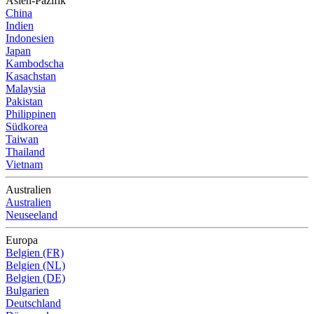
Asien-Pazifik
China
Indien
Indonesien
Japan
Kambodscha
Kasachstan
Malaysia
Pakistan
Philippinen
Südkorea
Taiwan
Thailand
Vietnam
Australien
Australien
Neuseeland
Europa
Belgien (FR)
Belgien (NL)
Belgien (DE)
Bulgarien
Deutschland