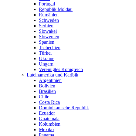
Portugal
Republik Moldau
Rumänien
Schweden
Serbien
Slowakei
Slowenien
Spanien
Tschechien
Türkei
Ukraine
Ungarn
Vereinigtes Königreich
Lateinamerika und Karibik
Argentinien
Bolivien
Brasilien
Chile
Costa Rica
Dominikanische Republik
Ecuador
Guatemala
Kolumbien
Mexiko
Panama