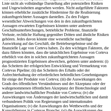
Liste nicht als vollständige Darstellung aller potenziellen Risiken
und Ungewissheiten angesehen werden. Nicht aufgeführte Faktoren
können erhebliche zusätzliche Hindernisse für die Realisierung
zukunftsgerichteter Aussagen darstellen. Zu den Folgen
wesentlicher Abweichungen von den in den zukunftsgerichteten
Aussagen erwarteten Ergebnissen könnten unter anderem
Geschäftsunterbrechungen, betriebliche Probleme, finanzielle
Verluste, rechtliche Haftung gegenüber Dritten und ähnliche Risiken
gehören. Jedes davon könnte eine wesentliche nachteilige
Auswirkung auf das Geschäft, die Betriebsergebnisse und die
finanzielle Lage von Corteva haben. Zu den wichtigen Faktoren, die
dazu führen könnten, dass die tatsächlichen Ergebnisse von Corteva
erheblich von den in solchen zukunftsgerichteten Aussagen
prognostizierten Ergebnissen abweichen, gehören unter anderem: (i)
das Scheitern der erfolgreichen Entwicklung und Vermarktung von
Cortevas Pipeline; (ii) das Scheitern des Erhalts oder der
Aufrechterhaltung der erforderlichen behördlichen Genehmigungen
für einige der Produkte von Corteva; (iii) die Auswirkungen des
Grads des öffentlichen Verständnisses und der Akzeptanz oder der
wahrgenommenen öffentlichen Akzeptanz der Biotechnologie und
anderer landwirtschaftlicher Produkte von Corteva; (iv) die
Auswirkungen von Änderungen der landwirtschaftlichen und damit
verbundenen Politik von Regierungen und internationalen
Organisationen; (v) die Auswirkungen des Wettbewerbs und der
Konsolidierung in Cortevas Branche; (vi) die Auswirkungen des