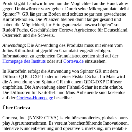
Produkt gibt LandwirtInnen nun die Möglichkeit an die Hand, aktiv
gegen Drahtwürmer vorzugehen. Durch seine Mikrogranulate bleibt
Spintor™ GR länger im Boden und schützt sogar neu gewachsene
Kartoffelknollen. Die Pflanzen bleiben damit länger gesund und
haben die Möglichkeit, ihr Ertragspotenzial auszuschöpfen“ so
Rudolf Fuchs, Geschäftsleiter Corteva Agriscience für Deutschland,
Österreich und die Schweiz.
Anwendung
: Die Anwendung des Produkts muss mit einem vom
Julius-Kühn-Institut geprüften Granulatstreugerät erfolgen.
Informationen zu geeigneten Granulatstreugeräten sind auf der
Homepage des Instituts
oder auf
Corteva.de
einzusehen.
In Kartoffeln erfolgt die Anwendung von Spintor GR mit dem
Diffusor QDC-DXP L oder mit einer Fishtail-Schar. Im Mais wird
die Anwendung von Spintor GR mit einem QDC-DXP Diffusor
empfohlen. Die Anwendung einer Fishtail-Schar ist nicht erlaubt.
Die Diffusoren für Kartoffel- und Mais-Anbauende sind kostenlos
auf der
Corteva-Homepage
bestellbar.
Über Corteva
Corteva, Inc. (NYSE: CTVA) ist ein börsennotiertes, globales pure-
play Agrarunternehmen. Es vereint branchenführende Innovationen,
intensive Kundenbetreuung und operative Umsetzung, um rentable