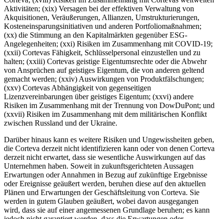
Aktivitäten; (xix) Versagen bei der effektiven Verwaltung von
Akquisitionen, Veräußerungen, Allianzen, Umstrukturierungen,
Kosteneinsparungsinitiativen und anderen Portfoliomaßnahmen;
(xx) die Stimmung an den Kapitalmärkten gegenüber ESG-
Angelegenheiten; (xxi) Risiken im Zusammenhang mit COVID-19;
(xxii) Cortevas Fähigkeit, Schlüsselpersonal einzustellen und zu
halten; (xxiii) Cortevas geistige Eigentumsrechte oder die Abwehr
von Ansprüchen auf geistiges Eigentum, die von anderen geltend
gemacht werden; (xxiv) Auswirkungen von Produktfälschungen;
(xxv) Cortevas Abhängigkeit von gegenseitigen
Lizenzvereinbarungen über geistiges Eigentum; (xxvi) andere
Risiken im Zusammenhang mit
der Trennung von DowDuPont; und
(xxvii) Risiken im Zusammenhang mit dem militärischen Konflikt
zwischen Russland und der Ukraine.
Darüber hinaus kann es weitere Risiken und Ungewissheiten geben,
die Corteva derzeit nicht identifizieren kann oder von denen Corteva
derzeit nicht erwartet, dass sie wesentliche Auswirkungen auf das
Unternehmen haben. Soweit in zukunftsgerichteten Aussagen
Erwartungen oder Annahmen in Bezug auf zukünftige Ergebnisse
oder Ereignisse geäußert werden, beruhen diese auf den aktuellen
Plänen und Erwartungen der Geschäftsleitung von Corteva. Sie
werden in gutem Glauben geäußert, wobei davon ausgegangen
wird, dass sie auf einer angemessenen Grundlage beruhen; es kann
jedoch nicht garantiert werden, dass die Erwartungen oder