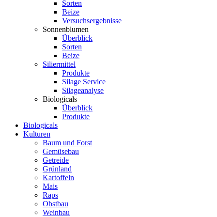
Sorten
Beize
Versuchsergebnisse
Sonnenblumen
Überblick
Sorten
Beize
Siliermittel
Produkte
Silage Service
Silageanalyse
Biologicals
Überblick
Produkte
Biologicals
Kulturen
Baum und Forst
Gemüsebau
Getreide
Grünland
Kartoffeln
Mais
Raps
Obstbau
Weinbau