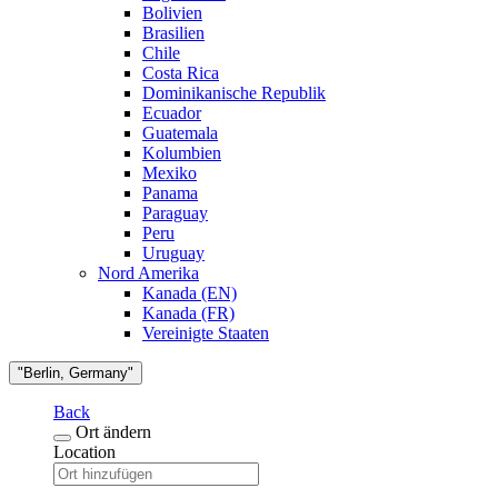
Bolivien
Brasilien
Chile
Costa Rica
Dominikanische Republik
Ecuador
Guatemala
Kolumbien
Mexiko
Panama
Paraguay
Peru
Uruguay
Nord Amerika
Kanada (EN)
Kanada (FR)
Vereinigte Staaten
"Berlin, Germany"
Back
Ort ändern
Location