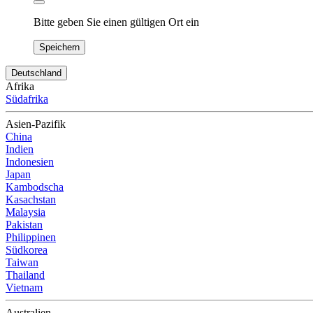
Bitte geben Sie einen gültigen Ort ein
Speichern
Deutschland
Afrika
Südafrika
Asien-Pazifik
China
Indien
Indonesien
Japan
Kambodscha
Kasachstan
Malaysia
Pakistan
Philippinen
Südkorea
Taiwan
Thailand
Vietnam
Australien