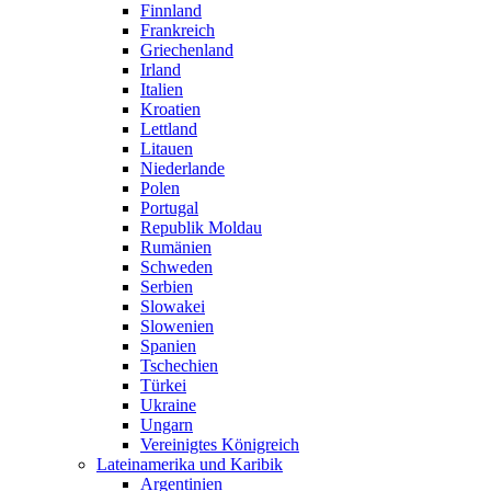
Finnland
Frankreich
Griechenland
Irland
Italien
Kroatien
Lettland
Litauen
Niederlande
Polen
Portugal
Republik Moldau
Rumänien
Schweden
Serbien
Slowakei
Slowenien
Spanien
Tschechien
Türkei
Ukraine
Ungarn
Vereinigtes Königreich
Lateinamerika und Karibik
Argentinien