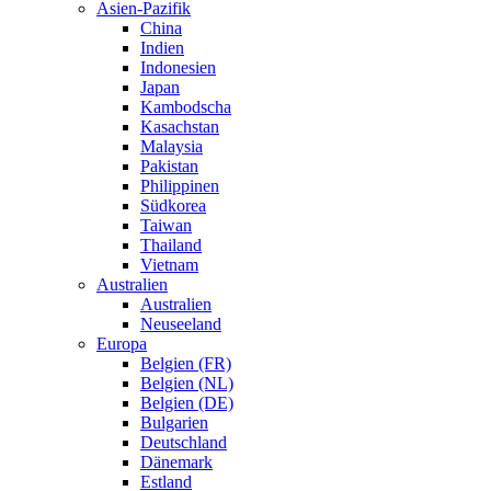
Asien-Pazifik
China
Indien
Indonesien
Japan
Kambodscha
Kasachstan
Malaysia
Pakistan
Philippinen
Südkorea
Taiwan
Thailand
Vietnam
Australien
Australien
Neuseeland
Europa
Belgien (FR)
Belgien (NL)
Belgien (DE)
Bulgarien
Deutschland
Dänemark
Estland