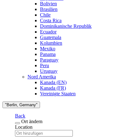
Bolivien
Brasilien
Chile
Costa Rica
Dominikanische Republik
Ecuador
Guatemala
Kolumbien
Mexiko
Panama
Paraguay
Peru
Uruguay
Nord Amerika
Kanada (EN)
Kanada (FR)
Vereinigte Staaten
"Berlin, Germany"
Back
Ort ändern
Location