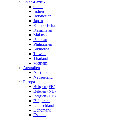
Asien-Pazifik
China
Indien
Indonesien
Japan
Kambodscha
Kasachstan
Malaysia
Pakistan
Philippinen
Südkorea
Taiwan
Thailand
Vietnam
Australien
Australien
Neuseeland
Europa
Belgien (FR)
Belgien (NL)
Belgien (DE)
Bulgarien
Deutschland
Dänemark
Estland