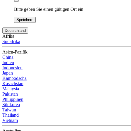
Bitte geben Sie einen gültigen Ort ein
Speichern
Deutschland
Afrika
Südafrika
Asien-Pazifik
China
Indien
Indonesien
Japan
Kambodscha
Kasachstan
Malaysia
Pakistan
Philippinen
Südkorea
Taiwan
Thailand
Vietnam
Australien