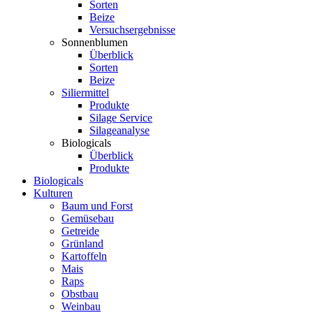
Sorten
Beize
Versuchsergebnisse
Sonnenblumen
Überblick
Sorten
Beize
Siliermittel
Produkte
Silage Service
Silageanalyse
Biologicals
Überblick
Produkte
Biologicals
Kulturen
Baum und Forst
Gemüsebau
Getreide
Grünland
Kartoffeln
Mais
Raps
Obstbau
Weinbau