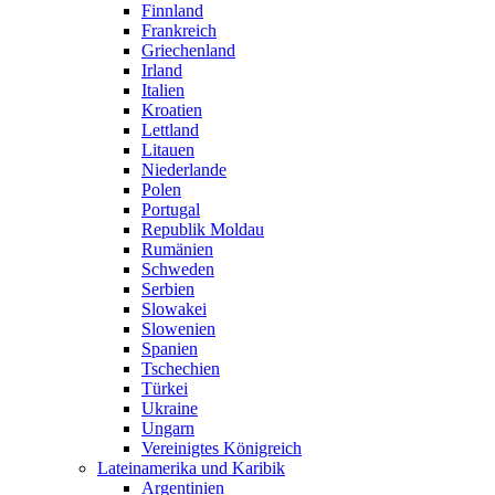
Finnland
Frankreich
Griechenland
Irland
Italien
Kroatien
Lettland
Litauen
Niederlande
Polen
Portugal
Republik Moldau
Rumänien
Schweden
Serbien
Slowakei
Slowenien
Spanien
Tschechien
Türkei
Ukraine
Ungarn
Vereinigtes Königreich
Lateinamerika und Karibik
Argentinien