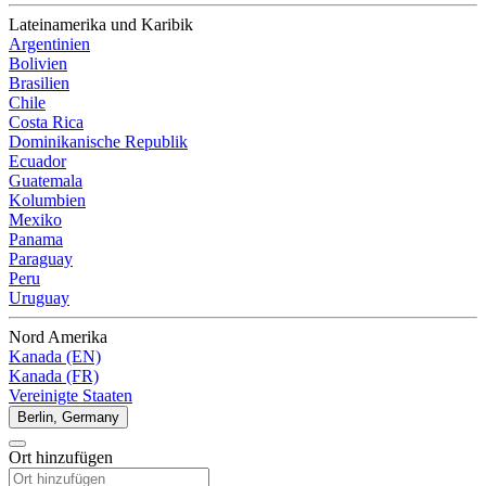
Lateinamerika und Karibik
Argentinien
Bolivien
Brasilien
Chile
Costa Rica
Dominikanische Republik
Ecuador
Guatemala
Kolumbien
Mexiko
Panama
Paraguay
Peru
Uruguay
Nord Amerika
Kanada (EN)
Kanada (FR)
Vereinigte Staaten
Berlin, Germany
Ort hinzufügen