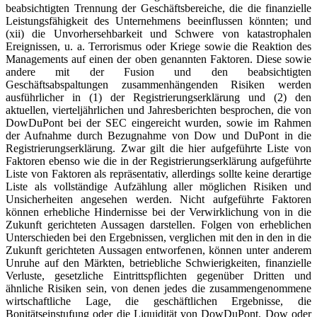
beabsichtigten Trennung der Geschäftsbereiche, die die finanzielle
Leistungsfähigkeit des Unternehmens beeinflussen könnten; und
(xii) die Unvorhersehbarkeit und Schwere von katastrophalen
Ereignissen, u. a. Terrorismus oder Kriege sowie die Reaktion des
Managements auf einen der oben genannten Faktoren. Diese sowie
andere mit der Fusion und den beabsichtigten
Geschäftsabspaltungen zusammenhängenden Risiken werden
ausführlicher in (1) der Registrierungserklärung und (2) den
aktuellen, vierteljährlichen und Jahresberichten besprochen, die von
DowDuPont bei der SEC eingereicht wurden, sowie im Rahmen
der Aufnahme durch Bezugnahme von Dow und DuPont in die
Registrierungserklärung. Zwar gilt die hier aufgeführte Liste von
Faktoren ebenso wie die in der Registrierungserklärung aufgeführte
Liste von Faktoren als repräsentativ, allerdings sollte keine derartige
Liste als vollständige Aufzählung aller möglichen Risiken und
Unsicherheiten angesehen werden. Nicht aufgeführte Faktoren
können erhebliche Hindernisse bei der Verwirklichung von in die
Zukunft gerichteten Aussagen darstellen. Folgen von erheblichen
Unterschieden bei den Ergebnissen, verglichen mit den in den in die
Zukunft gerichteten Aussagen entworfenen, können unter anderem
Unruhe auf den Märkten, betriebliche Schwierigkeiten, finanzielle
Verluste, gesetzliche Eintrittspflichten gegenüber Dritten und
ähnliche Risiken sein, von denen jedes die zusammengenommene
wirtschaftliche Lage, die geschäftlichen Ergebnisse, die
Bonitätseinstufung oder die Liquidität von DowDuPont, Dow oder