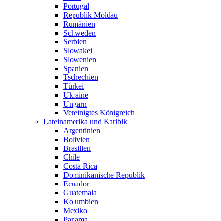
Portugal
Republik Moldau
Rumänien
Schweden
Serbien
Slowakei
Slowenien
Spanien
Tschechien
Türkei
Ukraine
Ungarn
Vereinigtes Königreich
Lateinamerika und Karibik
Argentinien
Bolivien
Brasilien
Chile
Costa Rica
Dominikanische Republik
Ecuador
Guatemala
Kolumbien
Mexiko
Panama