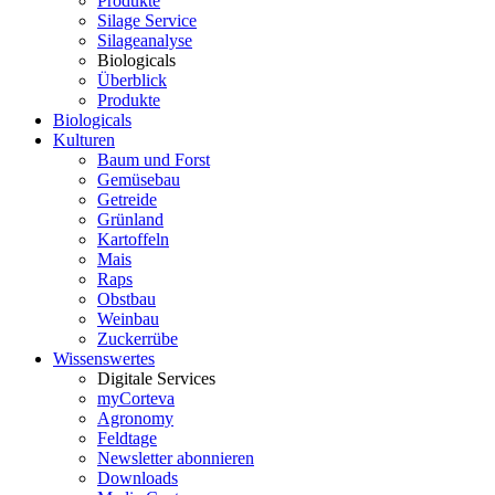
Produkte
Silage Service
Silageanalyse
Biologicals
Überblick
Produkte
Biologicals
Kulturen
Baum und Forst
Gemüsebau
Getreide
Grünland
Kartoffeln
Mais
Raps
Obstbau
Weinbau
Zuckerrübe
Wissenswertes
Digitale Services
myCorteva
Agronomy
Feldtage
Newsletter abonnieren
Downloads