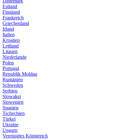
Dänemark
Estland
Finnland
Frankreich
Griechenland
Irland
Italien
Kroatien
Lettland
Litauen
Niederlande
Polen
Portugal
Republik Moldau
Rumänien
Schweden
Serbien
Slowakei
Slowenien
Spanien
Tschechien
Türkei
Ukraine
Ungarn
Vereinigtes Königreich