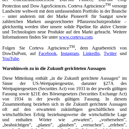
TM
Protection und Dow AgroSciences. Corteva Agriscience
versorgt
Landwirte weltweit mit dem umfassendsten Portfolio in der Branche
‒ unter anderem mit der Marke Pioneer® für Saatgut sowie
zahlreichen Marken ausgezeichneter Pflanzenschutzprodukte ‒
gleichzeitig werden über unsere solide Pipeline für aktive Chemie
und Technologien neue Produkte auf den Markt gebracht. Weitere
Informationen finden Sie unter
www.corteva.com
.
TM
Folgen Sie Corteva Agriscience
, dem Agrarbereich von
DowDuPont, auf
Facebook
,
Instagram
,
LinkedIn
,
Twitter
und
YouTube
.
Warnhinweis zu in die Zukunft gerichteten Aussagen
Diese Mitteilung enthält „in die Zukunft gerichtete Aussagen” im
Sinne der US-Wertpapiergesetze, darunter §27A des
Wertpapiergesetzes (Securities Act) von 1933 in der jeweils gültigen
Fassung sowie §21E des Börsengesetzes (Securities Exchange Act)
von 1934 in der jeweils gültigen Fassung. In diesem
Zusammenhang beziehen sich in die Zukunft gerichtete Aussagen
oft auf den erwarteten zukünftigen geschäftlichen und
wirtschaftlichen Erfolg beziehungsweise die wirtschaftliche Lage
und enthalten Wörter wie „erwarten”, „vorhersehen”,
„beabsichtigen”, „planen”, „glauben”, „versuchen”, „erleben”,