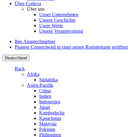
Über Corteva
Über uns
Unser Unternehmen
Unsere Geschichte
Usere Werte
Unsere Verantwortung
Ihre Ansprechpartner
Pioneer Connect
wird in einer neuen Registerkarte geöffnet
Deutschland
Back
Afrika
Südafrika
Asien-Pazifik
China
Indien
Indonesien
Japan
Kambodscha
Kasachstan
Malaysia
Pakistan
Philippinen