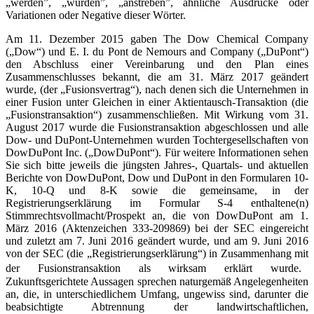
„werden”, „würden”, „anstreben”, ähnliche Ausdrücke oder
Variationen oder Negative dieser Wörter.
Am 11. Dezember 2015 gaben The Dow Chemical Company
(„Dow“) und E. I. du Pont de Nemours and Company („DuPont“)
den Abschluss einer Vereinbarung und den Plan eines
Zusammenschlusses bekannt, die am 31. März 2017 geändert
wurde, (der „Fusionsvertrag“), nach denen sich die Unternehmen in
einer Fusion unter Gleichen in einer Aktientausch-Transaktion (die
„Fusionstransaktion“) zusammenschließen. Mit Wirkung vom 31.
August 2017 wurde die Fusionstransaktion abgeschlossen und alle
Dow- und DuPont-Unternehmen wurden Tochtergesellschaften von
DowDuPont Inc. („DowDuPont“). Für weitere Informationen sehen
Sie sich bitte jeweils die jüngsten Jahres-, Quartals- und aktuellen
Berichte von DowDuPont, Dow und DuPont in den Formularen 10-
K, 10-Q und 8-K sowie die gemeinsame, in der
Registrierungserklärung im Formular S-4 enthaltene(n)
Stimmrechtsvollmacht/Prospekt an, die von DowDuPont am 1.
März 2016 (Aktenzeichen 333-209869) bei der SEC eingereicht
und zuletzt am 7. Juni 2016 geändert wurde, und am 9. Juni 2016
von der SEC (die „Registrierungserklärung“) in Zusammenhang mit
der Fusionstransaktion als wirksam erklärt wurde.
Zukunftsgerichtete Aussagen sprechen naturgemäß Angelegenheiten
an, die, in unterschiedlichem Umfang, ungewiss sind, darunter die
beabsichtigte Abtrennung der landwirtschaftlichen,