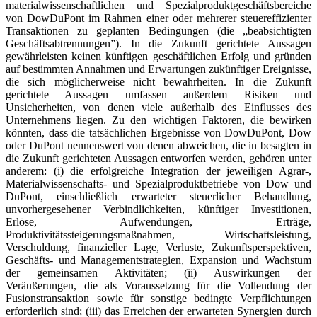
materialwissenschaftlichen und Spezialproduktgeschäftsbereiche
von DowDuPont im Rahmen einer oder mehrerer steuereffizienter
Transaktionen zu geplanten Bedingungen (die „beabsichtigten
Geschäftsabtrennungen”). In die Zukunft gerichtete Aussagen
gewährleisten keinen künftigen geschäftlichen Erfolg und gründen
auf bestimmten Annahmen und Erwartungen zukünftiger Ereignisse,
die sich möglicherweise nicht bewahrheiten. In die Zukunft
gerichtete Aussagen umfassen außerdem Risiken und
Unsicherheiten, von denen viele außerhalb des Einflusses des
Unternehmens liegen. Zu den wichtigen Faktoren, die bewirken
könnten, dass die tatsächlichen Ergebnisse von DowDuPont, Dow
oder DuPont nennenswert von denen abweichen, die in besagten in
die Zukunft gerichteten Aussagen entworfen werden, gehören unter
anderem: (i) die erfolgreiche Integration der jeweiligen Agrar-,
Materialwissenschafts- und Spezialproduktbetriebe von Dow und
DuPont, einschließlich erwarteter steuerlicher Behandlung,
unvorhergesehener Verbindlichkeiten, künftiger Investitionen,
Erlöse, Aufwendungen, Erträge,
Produktivitätssteigerungsmaßnahmen, Wirtschaftsleistung,
Verschuldung, finanzieller Lage, Verluste, Zukunftsperspektiven,
Geschäfts- und Managementstrategien, Expansion und Wachstum
der gemeinsamen Aktivitäten; (ii) Auswirkungen der
Veräußerungen, die als Voraussetzung für die Vollendung der
Fusionstransaktion sowie für sonstige bedingte Verpflichtungen
erforderlich sind; (iii) das Erreichen der erwarteten Synergien durch