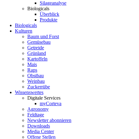
Silageanalyse
Biologicals
Überblick
Produkte
Biologicals
Kulturen
Baum und Forst
Gemüsebau
Getreide
Grünland
Kartoffeln
Mais
Raps
Obstbau
Weinbau
Zuckerrübe
Wissenswertes
Digitale Services
myCorteva
Agronomy
Feldtage
Newsletter abonnieren
Downloads
Media Center
Offene Stellen