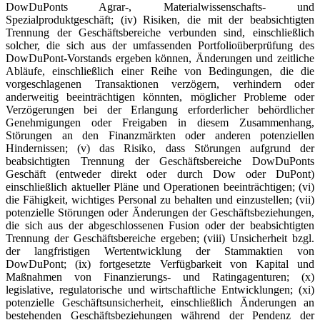
DowDuPonts Agrar-, Materialwissenschafts- und
Spezialproduktgeschäft; (iv) Risiken, die mit der beabsichtigten
Trennung der Geschäftsbereiche verbunden sind, einschließlich
solcher, die sich aus der umfassenden Portfolioüberprüfung des
DowDuPont-Vorstands ergeben können, Änderungen und zeitliche
Abläufe, einschließlich einer Reihe von Bedingungen, die die
vorgeschlagenen Transaktionen verzögern, verhindern oder
anderweitig beeinträchtigen könnten, möglicher Probleme oder
Verzögerungen bei der Erlangung erforderlicher behördlicher
Genehmigungen oder Freigaben in diesem Zusammenhang,
Störungen an den Finanzmärkten oder anderen potenziellen
Hindernissen; (v) das Risiko, dass Störungen aufgrund der
beabsichtigten Trennung der Geschäftsbereiche DowDuPonts
Geschäft (entweder direkt oder durch Dow oder DuPont)
einschließlich aktueller Pläne und Operationen beeinträchtigen; (vi)
die Fähigkeit, wichtiges Personal zu behalten und einzustellen; (vii)
potenzielle Störungen oder Änderungen der Geschäftsbeziehungen,
die sich aus der abgeschlossenen Fusion oder der beabsichtigten
Trennung der Geschäftsbereiche ergeben; (viii) Unsicherheit bzgl.
der langfristigen Wertentwicklung der Stammaktien von
DowDuPont; (ix) fortgesetzte Verfügbarkeit von Kapital und
Maßnahmen von Finanzierungs- und Ratingagenturen; (x)
legislative, regulatorische und wirtschaftliche Entwicklungen; (xi)
potenzielle Geschäftsunsicherheit, einschließlich Änderungen an
bestehenden Geschäftsbeziehungen während der Pendenz der