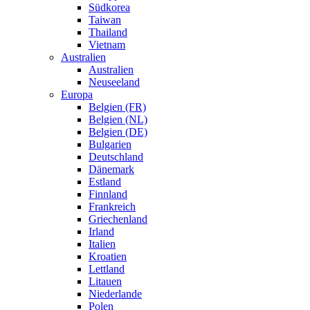
Südkorea
Taiwan
Thailand
Vietnam
Australien
Australien
Neuseeland
Europa
Belgien (FR)
Belgien (NL)
Belgien (DE)
Bulgarien
Deutschland
Dänemark
Estland
Finnland
Frankreich
Griechenland
Irland
Italien
Kroatien
Lettland
Litauen
Niederlande
Polen