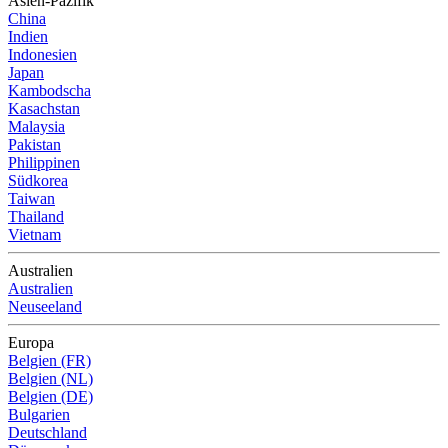
Asien-Pazifik
China
Indien
Indonesien
Japan
Kambodscha
Kasachstan
Malaysia
Pakistan
Philippinen
Südkorea
Taiwan
Thailand
Vietnam
Australien
Australien
Neuseeland
Europa
Belgien (FR)
Belgien (NL)
Belgien (DE)
Bulgarien
Deutschland