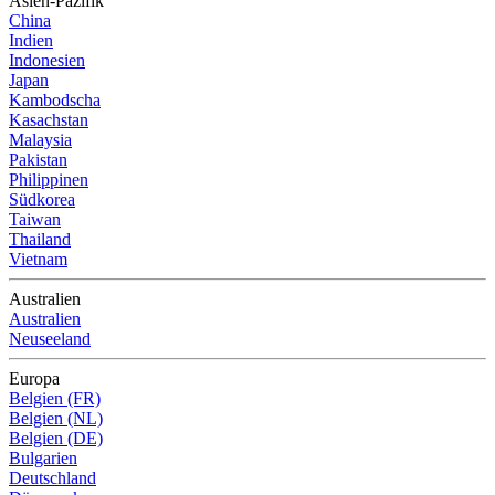
Asien-Pazifik
China
Indien
Indonesien
Japan
Kambodscha
Kasachstan
Malaysia
Pakistan
Philippinen
Südkorea
Taiwan
Thailand
Vietnam
Australien
Australien
Neuseeland
Europa
Belgien (FR)
Belgien (NL)
Belgien (DE)
Bulgarien
Deutschland