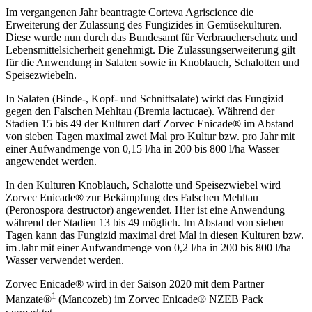
Im vergangenen Jahr beantragte Corteva Agriscience die
Erweiterung der Zulassung des Fungizides in Gemüsekulturen.
Diese wurde nun durch das Bundesamt für Verbraucherschutz und
Lebensmittelsicherheit genehmigt. Die Zulassungserweiterung gilt
für die Anwendung in Salaten sowie in Knoblauch, Schalotten und
Speisezwiebeln.
In Salaten (Binde-, Kopf- und Schnittsalate) wirkt das Fungizid
gegen den Falschen Mehltau (Bremia lactucae). Während der
Stadien 15 bis 49 der Kulturen darf Zorvec Enicade® im Abstand
von sieben Tagen maximal zwei Mal pro Kultur bzw. pro Jahr mit
einer Aufwandmenge von 0,15 l/ha in 200 bis 800 l/ha Wasser
angewendet werden.
In den Kulturen Knoblauch, Schalotte und Speisezwiebel wird
Zorvec Enicade® zur Bekämpfung des Falschen Mehltau
(Peronospora destructor) angewendet. Hier ist eine Anwendung
während der Stadien 13 bis 49 möglich. Im Abstand von sieben
Tagen kann das Fungizid maximal drei Mal in diesen Kulturen bzw.
im Jahr mit einer Aufwandmenge von 0,2 l/ha in 200 bis 800 l/ha
Wasser verwendet werden.
Zorvec Enicade® wird in der Saison 2020 mit dem Partner
1
Manzate®
(Mancozeb) im Zorvec Enicade® NZEB Pack