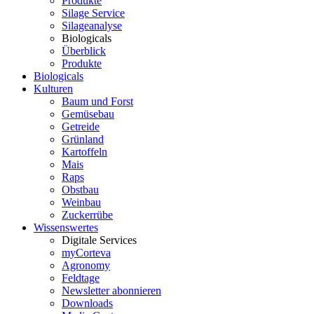
Produkte
Silage Service
Silageanalyse
Biologicals
Überblick
Produkte
Biologicals
Kulturen
Baum und Forst
Gemüsebau
Getreide
Grünland
Kartoffeln
Mais
Raps
Obstbau
Weinbau
Zuckerrübe
Wissenswertes
Digitale Services
myCorteva
Agronomy
Feldtage
Newsletter abonnieren
Downloads