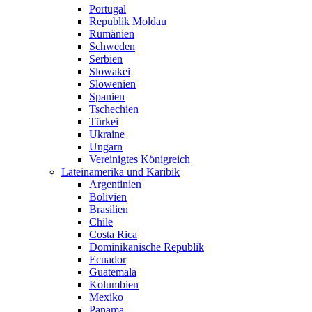
Portugal
Republik Moldau
Rumänien
Schweden
Serbien
Slowakei
Slowenien
Spanien
Tschechien
Türkei
Ukraine
Ungarn
Vereinigtes Königreich
Lateinamerika und Karibik
Argentinien
Bolivien
Brasilien
Chile
Costa Rica
Dominikanische Republik
Ecuador
Guatemala
Kolumbien
Mexiko
Panama