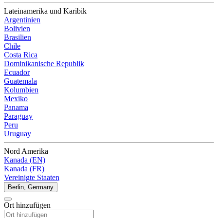
Lateinamerika und Karibik
Argentinien
Bolivien
Brasilien
Chile
Costa Rica
Dominikanische Republik
Ecuador
Guatemala
Kolumbien
Mexiko
Panama
Paraguay
Peru
Uruguay
Nord Amerika
Kanada (EN)
Kanada (FR)
Vereinigte Staaten
Berlin, Germany
Ort hinzufügen