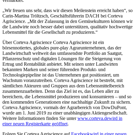
vermarktet.
„Wir freuen uns sehr, dass wir diesen Meilenstein erreicht haben“, so
Carin-Martina Tröltzsch, Geschäftsführerin DACH bei Corteva
Agriscience. „Mit der Zulassung in den Gemüsekulturen können wir
die Landwirte noch besser dabei unterstützen, qualitativ hochwertige
Lebensmittel für die Gesellschaft zu produzieren.“
Über Corteva Agriscience Corteva Agriscience ist ein
börsennotiertes, globales pure-play Agrarunternehmen, das der
Landwirtschaft weltweit das umfassendste Portfolio an Saatgut,
Pflanzenschutz und digitalen Lösungen für die Steigerung von
Ertrag und Rentabilität anbietet. Mit seinen unter Landwirten
bekannten Marken und seiner führenden Produkt- und
Technologiepipeline ist das Unternehmen gut positioniert, um
Wachstum voranzutreiben. Corteva Agriscience ist bestrebt, mit
sämtlichen Akteuren und Gruppen aus dem Lebensmittelbereich
zusammenzuarbeiten. Denn das Ziel ist es, das Leben aller zu
bereichern, die Lebensmittel produzieren und konsumieren – und so
den kommenden Generationen eine nachhaltige Zukunft zu sichern.
Corteva Agriscience, vormals der Agrarbereich von DowDuPont,
wurde am 1. Juni 2019 zu einer unabhängigen Aktiengesellschaft.
Weitere Informationen finden Sie unter
www.corteva.de
wird in
einer neuen Registerkarte geöffnet
.
Folgen Sie Corteva Agriscience auf
Facebook
wird in einer neuen