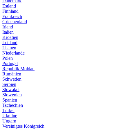
Dänemark
Estland
Finnland
Frankreich
Griechenland
Irland
Italien
Kroatien
Lettland
Litauen
Niederlande
Polen
Portugal
Republik Moldau
Rumänien
Schweden
Serbien
Slowakei
Slowenien
Spanien
Tschechien
Türkei
Ukraine
Ungarn
Vereinigtes Königreich