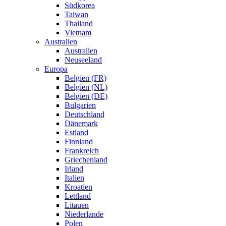
Südkorea
Taiwan
Thailand
Vietnam
Australien
Australien
Neuseeland
Europa
Belgien (FR)
Belgien (NL)
Belgien (DE)
Bulgarien
Deutschland
Dänemark
Estland
Finnland
Frankreich
Griechenland
Irland
Italien
Kroatien
Lettland
Litauen
Niederlande
Polen