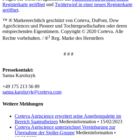
Registerkarte geöffnet
und
Twitter
wird in einer neuen Registerkarte
geöffnet
.
™ ® Markenrechtlich geschützt von Corteva, DuPont, Dow
AgroSciences und Pioneer und Tochtergesellschaften oder deren
entsprechenden Eigentümern. Copyright © 2020 Corteva. Alle
1
Rechte vorbehalten. / ®
Reg. Marke des Herstellers
# # #
Pressekontakt:
Sanna Karolszyk
+49 175 213 56 89
sanna.karolszyk@corteva.com
Weitere Meldungen
Corteva Agriscience erweitert seine Angebotspalette im
Bereich Saatgutbeizen
Medieninformation
•
15/02/2023
Corteva Agriscience unterzeichnet Vereinbarung zur
Übernahme der Stoller-Gruppe
Medieninformation
•