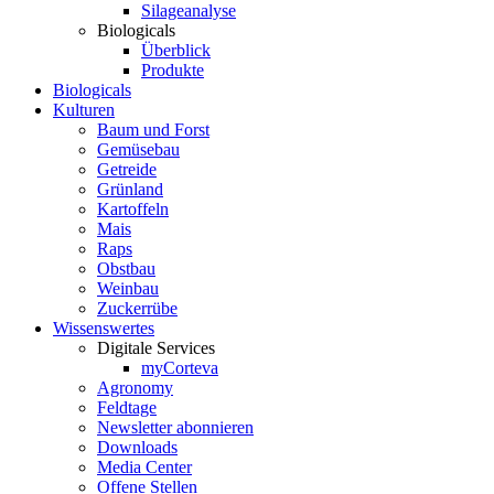
Silageanalyse
Biologicals
Überblick
Produkte
Biologicals
Kulturen
Baum und Forst
Gemüsebau
Getreide
Grünland
Kartoffeln
Mais
Raps
Obstbau
Weinbau
Zuckerrübe
Wissenswertes
Digitale Services
myCorteva
Agronomy
Feldtage
Newsletter abonnieren
Downloads
Media Center
Offene Stellen