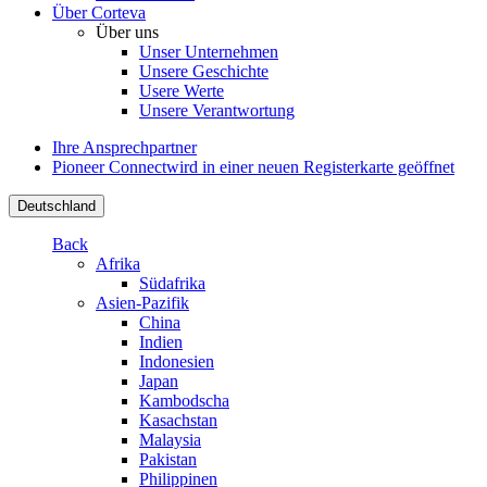
Über Corteva
Über uns
Unser Unternehmen
Unsere Geschichte
Usere Werte
Unsere Verantwortung
Ihre Ansprechpartner
Pioneer Connect
wird in einer neuen Registerkarte geöffnet
Deutschland
Back
Afrika
Südafrika
Asien-Pazifik
China
Indien
Indonesien
Japan
Kambodscha
Kasachstan
Malaysia
Pakistan
Philippinen