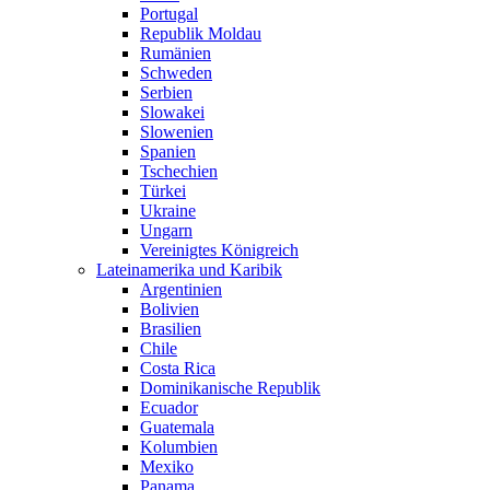
Portugal
Republik Moldau
Rumänien
Schweden
Serbien
Slowakei
Slowenien
Spanien
Tschechien
Türkei
Ukraine
Ungarn
Vereinigtes Königreich
Lateinamerika und Karibik
Argentinien
Bolivien
Brasilien
Chile
Costa Rica
Dominikanische Republik
Ecuador
Guatemala
Kolumbien
Mexiko
Panama