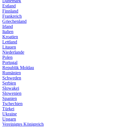
Dänemark
Estland
Finnland
Frankreich
Griechenland
Irland
Italien
Kroatien
Lettland
Litauen
Niederlande
Polen
Portugal
Republik Moldau
Rumänien
Schweden
Serbien
Slowakei
Slowenien
Spanien
Tschechien
Türkei
Ukraine
Ungarn
Vereinigtes Königreich