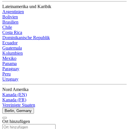
Lateinamerika und Karibik
Argentinien
Bolivien
Brasilien
Chile
Costa Rica
Dominikanische Republik
Ecuador
Guatemala
Kolumbien
Mexiko
Panama
Paraguay
Peru
Uruguay
Nord Amerika
Kanada (EN)
Kanada (FR)
Vereinigte Staaten
Berlin, Germany
Ort hinzufügen