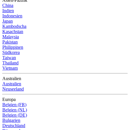
Asien-Pazifik
China
Indien
Indonesien
Japan
Kambodscha
Kasachstan
Malaysia
Pakistan
Philippinen
Südkorea
Taiwan
Thailand
Vietnam
Australien
Australien
Neuseeland
Europa
Belgien (FR)
Belgien (NL)
Belgien (DE)
Bulgarien
Deutschland