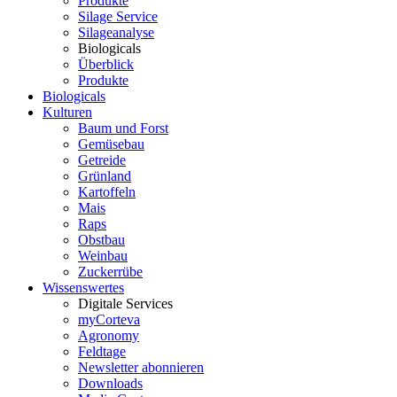
Produkte
Silage Service
Silageanalyse
Biologicals
Überblick
Produkte
Biologicals
Kulturen
Baum und Forst
Gemüsebau
Getreide
Grünland
Kartoffeln
Mais
Raps
Obstbau
Weinbau
Zuckerrübe
Wissenswertes
Digitale Services
myCorteva
Agronomy
Feldtage
Newsletter abonnieren
Downloads