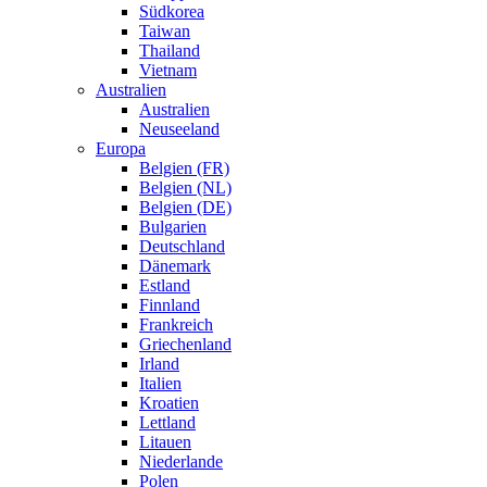
Südkorea
Taiwan
Thailand
Vietnam
Australien
Australien
Neuseeland
Europa
Belgien (FR)
Belgien (NL)
Belgien (DE)
Bulgarien
Deutschland
Dänemark
Estland
Finnland
Frankreich
Griechenland
Irland
Italien
Kroatien
Lettland
Litauen
Niederlande
Polen