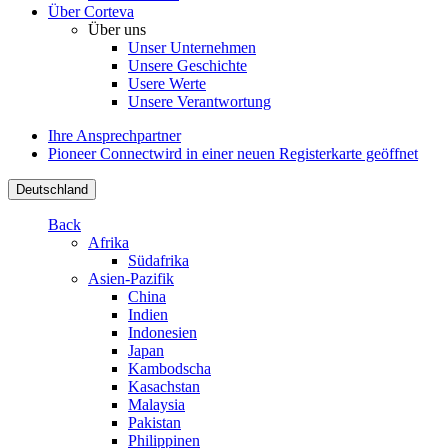
Über Corteva
Über uns
Unser Unternehmen
Unsere Geschichte
Usere Werte
Unsere Verantwortung
Ihre Ansprechpartner
Pioneer Connect
wird in einer neuen Registerkarte geöffnet
Deutschland
Back
Afrika
Südafrika
Asien-Pazifik
China
Indien
Indonesien
Japan
Kambodscha
Kasachstan
Malaysia
Pakistan
Philippinen