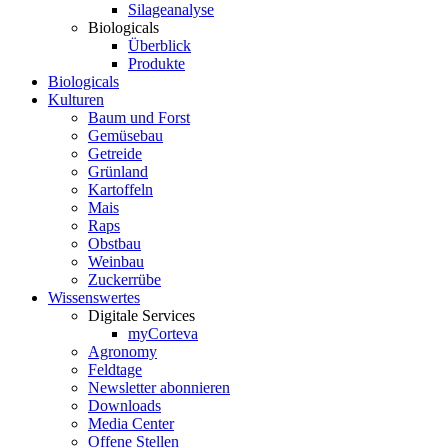
Silageanalyse
Biologicals
Überblick
Produkte
Biologicals
Kulturen
Baum und Forst
Gemüsebau
Getreide
Grünland
Kartoffeln
Mais
Raps
Obstbau
Weinbau
Zuckerrübe
Wissenswertes
Digitale Services
myCorteva
Agronomy
Feldtage
Newsletter abonnieren
Downloads
Media Center
Offene Stellen