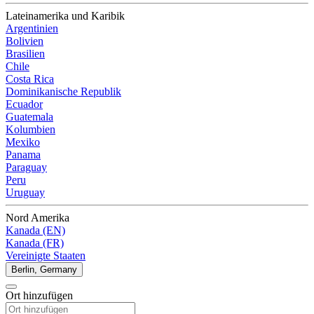
Lateinamerika und Karibik
Argentinien
Bolivien
Brasilien
Chile
Costa Rica
Dominikanische Republik
Ecuador
Guatemala
Kolumbien
Mexiko
Panama
Paraguay
Peru
Uruguay
Nord Amerika
Kanada (EN)
Kanada (FR)
Vereinigte Staaten
Berlin, Germany
Ort hinzufügen