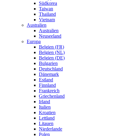
Südkorea
Taiwan
Thailand
Vietnam
Australien
Australien
Neuseeland
Europa
Belgien (FR)
Belgien (NL)
Belgien (DE)
Bulgarien
Deutschland
Dänemark
Estland
Finnland
Frankreich
Griechenland
Irland
Italien
Kroatien
Lettland
Litauen
Niederlande
Polen