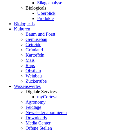
Silageanalyse
Biologicals
Überblick
Produkte
Biologicals
Kulturen
Baum und Forst
Gemüsebau
Getreide
Grünland
Kartoffeln
Mais
Raps
Obstbau
Weinbau
Zuckerrübe
Wissenswertes
Digitale Services
myCorteva
Agronomy
Feldtage
Newsletter abonnieren
Downloads
Media Center
Offene Stellen