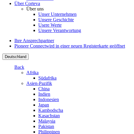
Über Corteva
Über uns
Unser Unternehmen
Unsere Geschichte
Usere Werte
Unsere Verantwortung
Ihre Ansprechpartner
Pioneer Connect
wird in einer neuen Registerkarte geöffnet
Deutschland
Back
Afrika
Südafrika
Asien-Pazifik
China
Indien
Indonesien
Japan
Kambodscha
Kasachstan
Malaysia
Pakistan
Philippinen