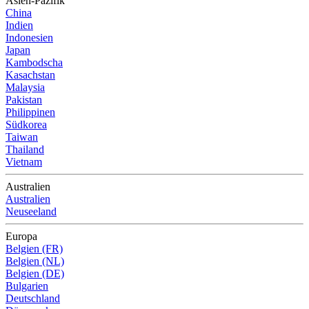
Asien-Pazifik
China
Indien
Indonesien
Japan
Kambodscha
Kasachstan
Malaysia
Pakistan
Philippinen
Südkorea
Taiwan
Thailand
Vietnam
Australien
Australien
Neuseeland
Europa
Belgien (FR)
Belgien (NL)
Belgien (DE)
Bulgarien
Deutschland