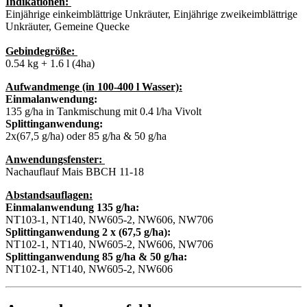
Indikationen:
Einjährige einkeimblättrige Unkräuter, Einjährige zweikeimblättrige
Unkräuter, Gemeine Quecke
Gebindegröße:
0.54 kg + 1.6 l (4ha)
Aufwandmenge (in 100-400 l Wasser):
Einmalanwendung:
135 g/ha in Tankmischung mit 0.4 l/ha Vivolt
Splittinganwendung:
2x(67,5 g/ha) oder 85 g/ha & 50 g/ha
Anwendungsfenster:
Nachauflauf Mais BBCH 11-18
Abstandsauflagen:
Einmalanwendung 135 g/ha:
NT103-1, NT140, NW605-2, NW606, NW706
Splittinganwendung 2 x (67,5 g/ha):
NT102-1, NT140, NW605-2, NW606, NW706
Splittinganwendung 85 g/ha & 50 g/ha:
NT102-1, NT140, NW605-2, NW606