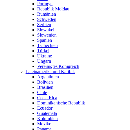
Portugal
Republik Moldau
Rumänien
Schweden
Serbien
Slowakei
Slowenien
Spanien
Tschechien
Türkei
Ukraine
Ungarn
Vereinigtes Königreich
Lateinamerika und Karibik
Argentinien
Bolivien
Brasilien
Chile
Costa Rica
Dominikanische Republik
Ecuador
Guatemala
Kolumbien
Mexiko
Panama