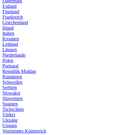
Dänemark
Estland
Finnland
Frankreich
Griechenland
Irland
Italien
Kroatien
Lettland
Litauen
Niederlande
Polen
Portugal
Republik Moldau
Rumänien
Schweden
Serbien
Slowakei
Slowenien
Spanien
Tschechien
Türkei
Ukraine
Ungarn
Vereinigtes Königreich