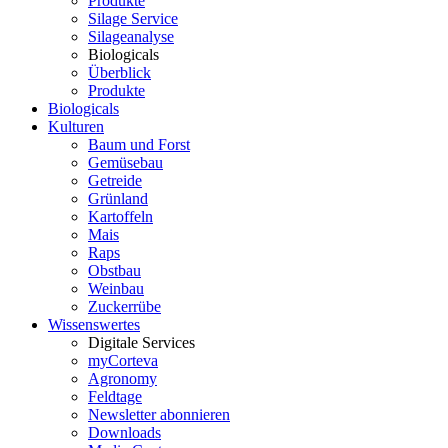
Produkte
Silage Service
Silageanalyse
Biologicals
Überblick
Produkte
Biologicals
Kulturen
Baum und Forst
Gemüsebau
Getreide
Grünland
Kartoffeln
Mais
Raps
Obstbau
Weinbau
Zuckerrübe
Wissenswertes
Digitale Services
myCorteva
Agronomy
Feldtage
Newsletter abonnieren
Downloads