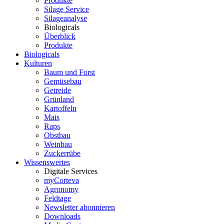
Produkte
Silage Service
Silageanalyse
Biologicals
Überblick
Produkte
Biologicals
Kulturen
Baum und Forst
Gemüsebau
Getreide
Grünland
Kartoffeln
Mais
Raps
Obstbau
Weinbau
Zuckerrübe
Wissenswertes
Digitale Services
myCorteva
Agronomy
Feldtage
Newsletter abonnieren
Downloads