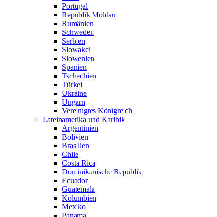
Portugal
Republik Moldau
Rumänien
Schweden
Serbien
Slowakei
Slowenien
Spanien
Tschechien
Türkei
Ukraine
Ungarn
Vereinigtes Königreich
Lateinamerika und Karibik
Argentinien
Bolivien
Brasilien
Chile
Costa Rica
Dominikanische Republik
Ecuador
Guatemala
Kolumbien
Mexiko
Panama