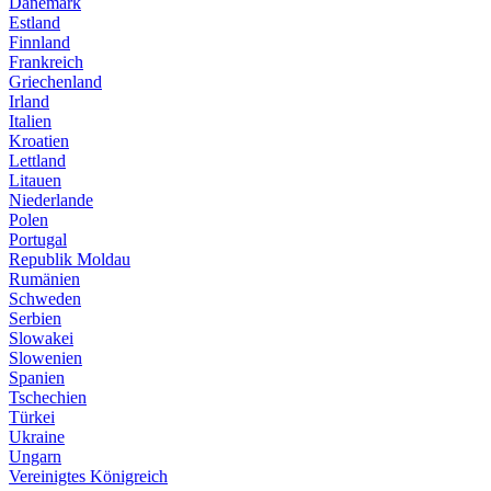
Dänemark
Estland
Finnland
Frankreich
Griechenland
Irland
Italien
Kroatien
Lettland
Litauen
Niederlande
Polen
Portugal
Republik Moldau
Rumänien
Schweden
Serbien
Slowakei
Slowenien
Spanien
Tschechien
Türkei
Ukraine
Ungarn
Vereinigtes Königreich