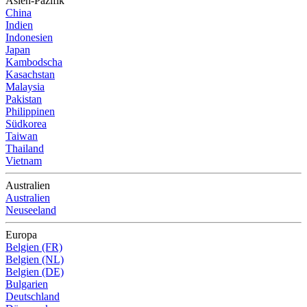
Asien-Pazifik
China
Indien
Indonesien
Japan
Kambodscha
Kasachstan
Malaysia
Pakistan
Philippinen
Südkorea
Taiwan
Thailand
Vietnam
Australien
Australien
Neuseeland
Europa
Belgien (FR)
Belgien (NL)
Belgien (DE)
Bulgarien
Deutschland