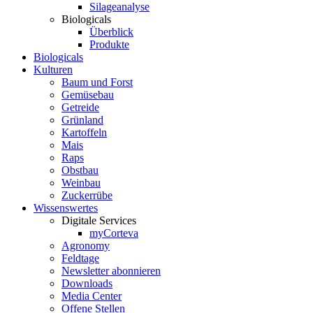
Silageanalyse
Biologicals
Überblick
Produkte
Biologicals
Kulturen
Baum und Forst
Gemüsebau
Getreide
Grünland
Kartoffeln
Mais
Raps
Obstbau
Weinbau
Zuckerrübe
Wissenswertes
Digitale Services
myCorteva
Agronomy
Feldtage
Newsletter abonnieren
Downloads
Media Center
Offene Stellen