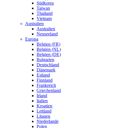
Südkorea
Taiwan
Thailand
Vietnam
Australien
Australien
Neuseeland
Europa
Belgien (FR)
Belgien (NL)
Belgien (DE)
Bulgarien
Deutschland
Dänemark
Estland
Finnland
Frankreich
Griechenland
Irland
Italien
Kroatien
Lettland
Litauen
Niederlande
Polen