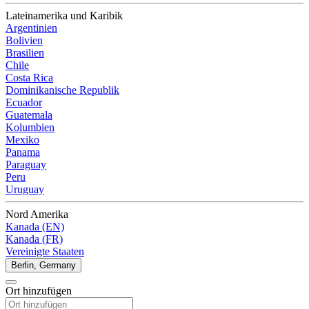
Lateinamerika und Karibik
Argentinien
Bolivien
Brasilien
Chile
Costa Rica
Dominikanische Republik
Ecuador
Guatemala
Kolumbien
Mexiko
Panama
Paraguay
Peru
Uruguay
Nord Amerika
Kanada (EN)
Kanada (FR)
Vereinigte Staaten
Berlin, Germany
Ort hinzufügen