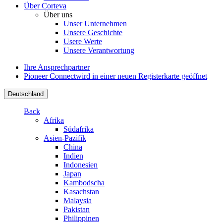
Über Corteva
Über uns
Unser Unternehmen
Unsere Geschichte
Usere Werte
Unsere Verantwortung
Ihre Ansprechpartner
Pioneer Connect
wird in einer neuen Registerkarte geöffnet
Deutschland
Back
Afrika
Südafrika
Asien-Pazifik
China
Indien
Indonesien
Japan
Kambodscha
Kasachstan
Malaysia
Pakistan
Philippinen