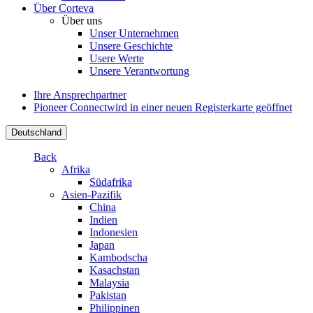
Über Corteva
Über uns
Unser Unternehmen
Unsere Geschichte
Usere Werte
Unsere Verantwortung
Ihre Ansprechpartner
Pioneer Connect
wird in einer neuen Registerkarte geöffnet
Deutschland
Back
Afrika
Südafrika
Asien-Pazifik
China
Indien
Indonesien
Japan
Kambodscha
Kasachstan
Malaysia
Pakistan
Philippinen