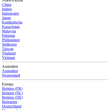
Asien-Pazifik
China
Indien
Indonesien
Japan
Kambodscha
Kasachstan
Malaysia
Pakistan
Philippinen
Südkorea
Taiwan
Thailand
Vietnam
Australien
Australien
Neuseeland
Europa
Belgien (FR)
Belgien (NL)
Belgien (DE)
Bulgarien
Deutschland