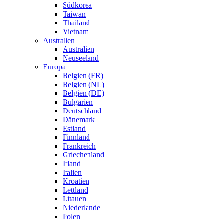
Südkorea
Taiwan
Thailand
Vietnam
Australien
Australien
Neuseeland
Europa
Belgien (FR)
Belgien (NL)
Belgien (DE)
Bulgarien
Deutschland
Dänemark
Estland
Finnland
Frankreich
Griechenland
Irland
Italien
Kroatien
Lettland
Litauen
Niederlande
Polen