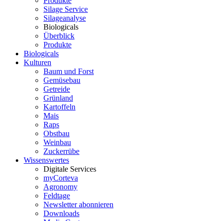
Produkte
Silage Service
Silageanalyse
Biologicals
Überblick
Produkte
Biologicals
Kulturen
Baum und Forst
Gemüsebau
Getreide
Grünland
Kartoffeln
Mais
Raps
Obstbau
Weinbau
Zuckerrübe
Wissenswertes
Digitale Services
myCorteva
Agronomy
Feldtage
Newsletter abonnieren
Downloads