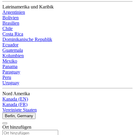
Lateinamerika und Karibik
Argentinien
Bolivien
Brasilien
Chile
Costa Rica
Dominikanische Republik
Ecuador
Guatemala
Kolumbien
Mexiko
Panama
Paraguay
Peru
Uruguay
Nord Amerika
Kanada (EN)
Kanada (FR)
Vereinigte Staaten
Berlin, Germany
Ort hinzufügen