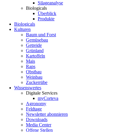
Silageanalyse
Biologicals
Überblick
Produkte
Biologicals
Kulturen
Baum und Forst
Gemüsebau
Getreide
Grünland
Kartoffeln
Mais
Raps
Obstbau
Weinbau
Zuckerrübe
Wissenswertes
Digitale Services
myCorteva
Agronomy
Feldtage
Newsletter abonnieren
Downloads
Media Center
Offene Stellen