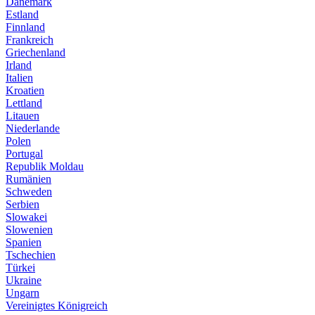
Dänemark
Estland
Finnland
Frankreich
Griechenland
Irland
Italien
Kroatien
Lettland
Litauen
Niederlande
Polen
Portugal
Republik Moldau
Rumänien
Schweden
Serbien
Slowakei
Slowenien
Spanien
Tschechien
Türkei
Ukraine
Ungarn
Vereinigtes Königreich