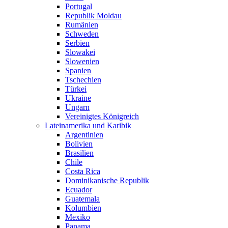
Portugal
Republik Moldau
Rumänien
Schweden
Serbien
Slowakei
Slowenien
Spanien
Tschechien
Türkei
Ukraine
Ungarn
Vereinigtes Königreich
Lateinamerika und Karibik
Argentinien
Bolivien
Brasilien
Chile
Costa Rica
Dominikanische Republik
Ecuador
Guatemala
Kolumbien
Mexiko
Panama