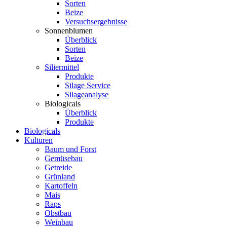
Sorten
Beize
Versuchsergebnisse
Sonnenblumen
Überblick
Sorten
Beize
Siliermittel
Produkte
Silage Service
Silageanalyse
Biologicals
Überblick
Produkte
Biologicals
Kulturen
Baum und Forst
Gemüsebau
Getreide
Grünland
Kartoffeln
Mais
Raps
Obstbau
Weinbau