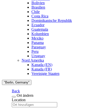
Bolivien
Brasilien
Chile
Costa Rica
Dominikanische Republik
Ecuador
Guatemala
Kolumbien
Mexiko
Panama
Paraguay
Peru
Uruguay
Nord Amerika
Kanada (EN)
Kanada (FR)
Vereinigte Staaten
"Berlin, Germany"
Back
Ort ändern
Location