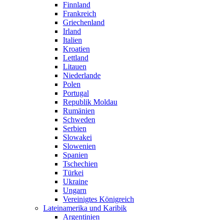
Finnland
Frankreich
Griechenland
Irland
Italien
Kroatien
Lettland
Litauen
Niederlande
Polen
Portugal
Republik Moldau
Rumänien
Schweden
Serbien
Slowakei
Slowenien
Spanien
Tschechien
Türkei
Ukraine
Ungarn
Vereinigtes Königreich
Lateinamerika und Karibik
Argentinien