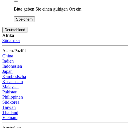
Bitte geben Sie einen gültigen Ort ein
Speichern
Deutschland
Afrika
Südafrika
Asien-Pazifik
China
Indien
Indonesien
Japan
Kambodscha
Kasachstan
Malaysia
Pakistan
Philippinen
Südkorea
Taiwan
Thailand
Vietnam
Australien