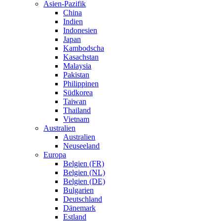
Asien-Pazifik
China
Indien
Indonesien
Japan
Kambodscha
Kasachstan
Malaysia
Pakistan
Philippinen
Südkorea
Taiwan
Thailand
Vietnam
Australien
Australien
Neuseeland
Europa
Belgien (FR)
Belgien (NL)
Belgien (DE)
Bulgarien
Deutschland
Dänemark
Estland