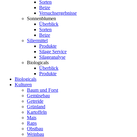
Sorten
Beize
Versuchsergebnisse
Sonnenblumen
Überblick
Sorten
Beize
Siliermittel
Produkte
Silage Service
Silageanalyse
Biologicals
Überblick
Produkte
Biologicals
Kulturen
Baum und Forst
Gemüsebau
Getreide
Grünland
Kartoffeln
Mais
Raps
Obstbau
Weinbau