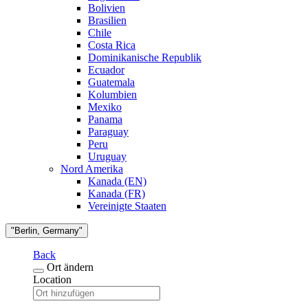
Bolivien
Brasilien
Chile
Costa Rica
Dominikanische Republik
Ecuador
Guatemala
Kolumbien
Mexiko
Panama
Paraguay
Peru
Uruguay
Nord Amerika
Kanada (EN)
Kanada (FR)
Vereinigte Staaten
"Berlin, Germany"
Back
Ort ändern
Location