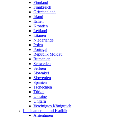
Finnland
Frankreich
Griechenland
Irland
Italien
Kroatien
Lettland
Litauen
Niederlande
Polen
Portugal
Republik Moldau
Rumänien
Schweden
Serbien
Slowakei
Slowenien
Spanien
Tschechien
Türkei
Ukraine
Ungarn
Vereinigtes Königreich
Lateinamerika und Karibik
Argentinien