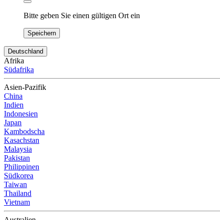
Bitte geben Sie einen gültigen Ort ein
Speichern
Deutschland
Afrika
Südafrika
Asien-Pazifik
China
Indien
Indonesien
Japan
Kambodscha
Kasachstan
Malaysia
Pakistan
Philippinen
Südkorea
Taiwan
Thailand
Vietnam
Australien