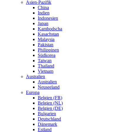
Asien-Pazifik
China
Indien
Indonesien
Japan
Kambodscha
Kasachstan
Malaysia
Pakistan
Philippinen
Südkorea
Taiwan
Thailand
Vietnam
Australien
Australien
Neuseeland
Europa
Belgien (FR)
Belgien (NL)
Belgien (DE)
Bulgarien
Deutschland
Dänemark
Estland