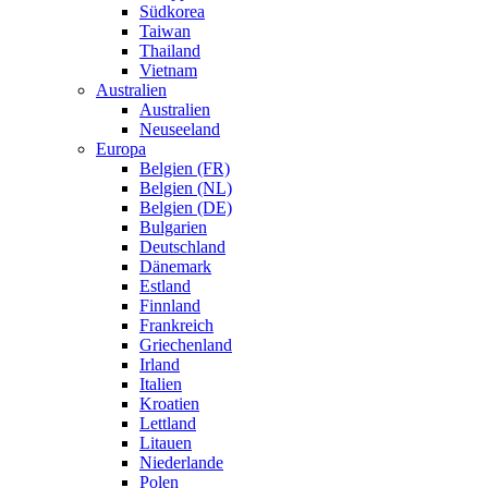
Südkorea
Taiwan
Thailand
Vietnam
Australien
Australien
Neuseeland
Europa
Belgien (FR)
Belgien (NL)
Belgien (DE)
Bulgarien
Deutschland
Dänemark
Estland
Finnland
Frankreich
Griechenland
Irland
Italien
Kroatien
Lettland
Litauen
Niederlande
Polen