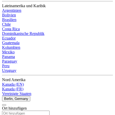
Lateinamerika und Karibik
Argentinien
Bolivien
Brasilien
Chile
Costa Rica
Dominikanische Republik
Ecuador
Guatemala
Kolumbien
Mexiko
Panama
Paraguay
Peru
Uruguay
Nord Amerika
Kanada (EN)
Kanada (FR)
Vereinigte Staaten
Berlin, Germany
Ort hinzufügen