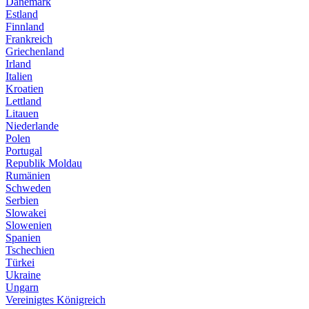
Dänemark
Estland
Finnland
Frankreich
Griechenland
Irland
Italien
Kroatien
Lettland
Litauen
Niederlande
Polen
Portugal
Republik Moldau
Rumänien
Schweden
Serbien
Slowakei
Slowenien
Spanien
Tschechien
Türkei
Ukraine
Ungarn
Vereinigtes Königreich