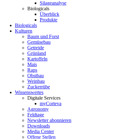
Silageanalyse
Biologicals
Überblick
Produkte
Biologicals
Kulturen
Baum und Forst
Gemüsebau
Getreide
Grünland
Kartoffeln
Mais
Raps
Obstbau
Weinbau
Zuckerrübe
Wissenswertes
Digitale Services
myCorteva
Agronomy
Feldtage
Newsletter abonnieren
Downloads
Media Center
Offene Stellen