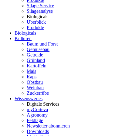
Produkte
Silage Service
Silageanalyse
Biologicals
Überblick
Produkte
Biologicals
Kulturen
Baum und Forst
Gemüsebau
Getreide
Grünland
Kartoffeln
Mais
Raps
Obstbau
Weinbau
Zuckerrübe
Wissenswertes
Digitale Services
myCorteva
Agronomy
Feldtage
Newsletter abonnieren
Downloads