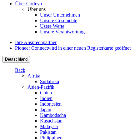
Über Corteva
Über uns
Unser Unternehmen
Unsere Geschichte
Usere Werte
Unsere Verantwortung
Ihre Ansprechpartner
Pioneer Connect
wird in einer neuen Registerkarte geöffnet
Deutschland
Back
Afrika
Südafrika
Asien-Pazifik
China
Indien
Indonesien
Japan
Kambodscha
Kasachstan
Malaysia
Pakistan
Philippinen