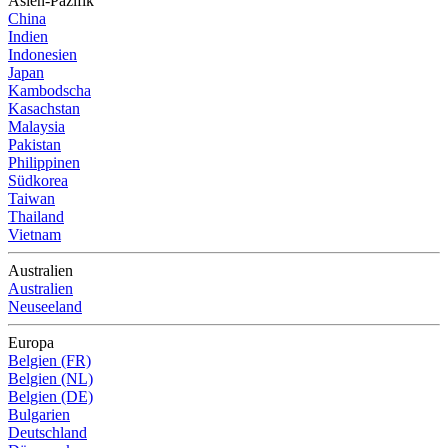
Asien-Pazifik
China
Indien
Indonesien
Japan
Kambodscha
Kasachstan
Malaysia
Pakistan
Philippinen
Südkorea
Taiwan
Thailand
Vietnam
Australien
Australien
Neuseeland
Europa
Belgien (FR)
Belgien (NL)
Belgien (DE)
Bulgarien
Deutschland