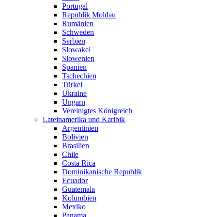
Portugal
Republik Moldau
Rumänien
Schweden
Serbien
Slowakei
Slowenien
Spanien
Tschechien
Türkei
Ukraine
Ungarn
Vereinigtes Königreich
Lateinamerika und Karibik
Argentinien
Bolivien
Brasilien
Chile
Costa Rica
Dominikanische Republik
Ecuador
Guatemala
Kolumbien
Mexiko
Panama